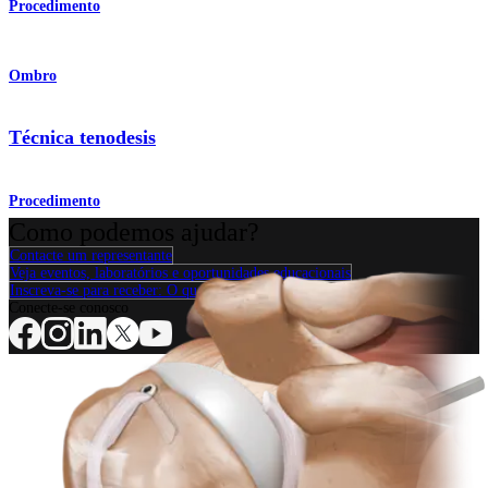
Procedimento
Ombro
Técnica tenodesis
Procedimento
Como podemos ajudar?
Contacte um representante
Veja eventos, laboratórios e oportunidades educacionais
Inscreva-se para receber: O que há de novo na Arthrex?
Conecte-se conosco
Procedimento
Ombro
Joelho
Cotovelo
Mão e punho
Pé e
tornozelo
Quadril
Ortobiológicos
Cirurgia cardiotorácica
Coluna vertebral