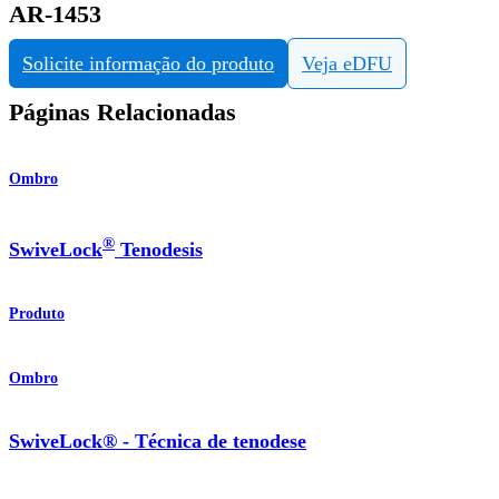
AR-1453
Solicite informação do produto
Veja eDFU
Páginas Relacionadas
Ombro
®
SwiveLock
Tenodesis
Produto
Ombro
SwiveLock® - Técnica de tenodese