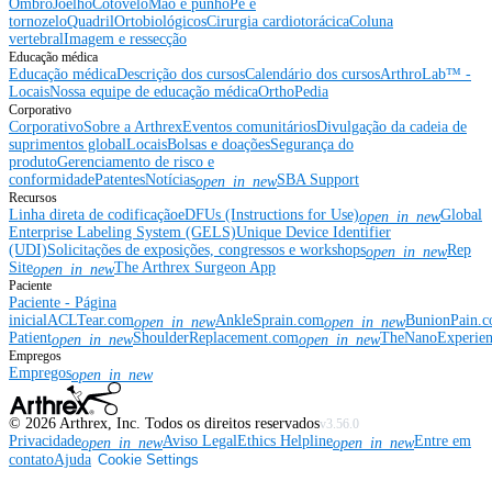
Ombro
Joelho
Cotovelo
Mão e punho
Pé e
tornozelo
Quadril
Ortobiológicos
Cirurgia cardiotorácica
Coluna
vertebral
Imagem e ressecção
Educação médica
Educação médica
Descrição dos cursos
Calendário dos cursos
ArthroLab™ -
Locais
Nossa equipe de educação médica
OrthoPedia
Corporativo
Corporativo
Sobre a Arthrex
Eventos comunitários
Divulgação da cadeia de
suprimentos global
Locais
Bolsas e doações
Segurança do
produto
Gerenciamento de risco e
conformidade
Patentes
Notícias
SBA Support
open_in_new
Recursos
Linha direta de codificação
eDFUs (Instructions for Use)
Global
open_in_new
Enterprise Labeling System (GELS)
Unique Device Identifier
(UDI)
Solicitações de exposições, congressos e workshops
Rep
open_in_new
Site
The Arthrex Surgeon App
open_in_new
Paciente
Paciente - Página
inicial
ACLTear.com
AnkleSprain.com
BunionPain.
open_in_new
open_in_new
Patient
ShoulderReplacement.com
TheNanoExperie
open_in_new
open_in_new
Empregos
Empregos
open_in_new
©
2026
Arthrex, Inc. Todos os direitos reservados
v3.56.0
Privacidade
Aviso Legal
Ethics Helpline
Entre em
open_in_new
open_in_new
contato
Ajuda
Cookie Settings