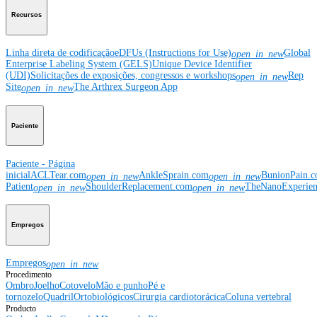
Recursos
Linha direta de codificação
eDFUs (Instructions for Use)
Global
open_in_new
Enterprise Labeling System (GELS)
Unique Device Identifier
(UDI)
Solicitações de exposições, congressos e workshops
Rep
open_in_new
Site
The Arthrex Surgeon App
open_in_new
Paciente
Paciente - Página
inicial
ACLTear.com
AnkleSprain.com
BunionPain.
open_in_new
open_in_new
Patient
ShoulderReplacement.com
TheNanoExperie
open_in_new
open_in_new
Empregos
Empregos
open_in_new
Procedimento
Ombro
Joelho
Cotovelo
Mão e punho
Pé e
tornozelo
Quadril
Ortobiológicos
Cirurgia cardiotorácica
Coluna vertebral
Producto