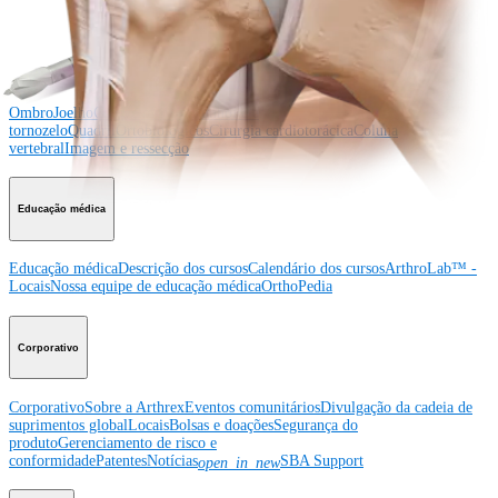
Producto
Ombro
Joelho
Cotovelo
Mão e punho
Pé e
tornozelo
Quadril
Ortobiológicos
Cirurgia cardiotorácica
Coluna
vertebral
Imagem e ressecção
Educação médica
Educação médica
Descrição dos cursos
Calendário dos cursos
ArthroLab™ -
Locais
Nossa equipe de educação médica
OrthoPedia
Corporativo
Corporativo
Sobre a Arthrex
Eventos comunitários
Divulgação da cadeia de
suprimentos global
Locais
Bolsas e doações
Segurança do
produto
Gerenciamento de risco e
conformidade
Patentes
Notícias
SBA Support
open_in_new