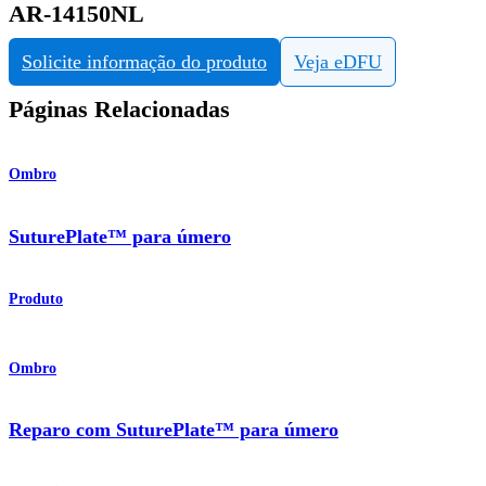
AR-14150NL
Solicite informação do produto
Veja eDFU
Páginas Relacionadas
Ombro
SuturePlate™ para úmero
Produto
Ombro
Reparo com SuturePlate™ para úmero