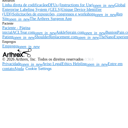
Recursos
Linha direta de codificação
eDFUs (Instructions for Use)
Global
open_in_new
Enterprise Labeling System (GELS)
Unique Device Identifier
(UDI)
Solicitações de exposições, congressos e workshops
Rep
open_in_new
Site
The Arthrex Surgeon App
open_in_new
Paciente
Paciente - Página
inicial
ACLTear.com
AnkleSprain.com
BunionPain.
open_in_new
open_in_new
Patient
ShoulderReplacement.com
TheNanoExperie
open_in_new
open_in_new
Empregos
Empregos
open_in_new
©
2026
Arthrex, Inc. Todos os direitos reservados
v3.56.0
Privacidade
Aviso Legal
Ethics Helpline
Entre em
open_in_new
open_in_new
contato
Ajuda
Cookie Settings