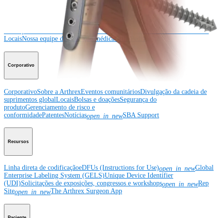
Educação médica
Educação médica
Descrição dos cursos
Calendário dos cursos
ArthroLab™ -
Locais
Nossa equipe de educação médica
OrthoPedia
Corporativo
Corporativo
Sobre a Arthrex
Eventos comunitários
Divulgação da cadeia de
suprimentos global
Locais
Bolsas e doações
Segurança do
produto
Gerenciamento de risco e
conformidade
Patentes
Notícias
SBA Support
open_in_new
Recursos
Linha direta de codificação
eDFUs (Instructions for Use)
Global
open_in_new
Enterprise Labeling System (GELS)
Unique Device Identifier
(UDI)
Solicitações de exposições, congressos e workshops
Rep
open_in_new
Site
The Arthrex Surgeon App
open_in_new
Paciente