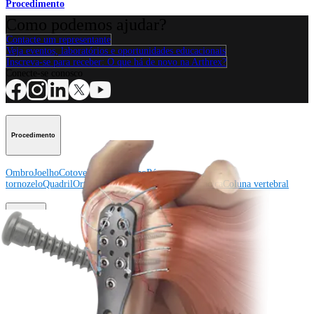
Procedimento
Como podemos ajudar?
Contacte um representante
Veja eventos, laboratórios e oportunidades educacionais
Inscreva-se para receber: O que há de novo na Arthrex?
Conecte-se conosco
Procedimento
Ombro
Joelho
Cotovelo
Mão e punho
Pé e
tornozelo
Quadril
Ortobiológicos
Cirurgia cardiotorácica
Coluna vertebral
Producto
Ombro
Joelho
Cotovelo
Mão e punho
Pé e
tornozelo
Quadril
Ortobiológicos
Cirurgia cardiotorácica
Coluna
vertebral
Imagem e ressecção