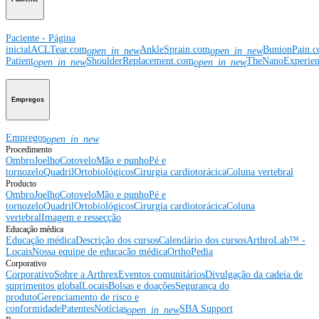
Paciente - Página
inicial
ACLTear.com
AnkleSprain.com
BunionPain.
open_in_new
open_in_new
Patient
ShoulderReplacement.com
TheNanoExperie
open_in_new
open_in_new
Empregos
Empregos
open_in_new
Procedimento
Ombro
Joelho
Cotovelo
Mão e punho
Pé e
tornozelo
Quadril
Ortobiológicos
Cirurgia cardiotorácica
Coluna vertebral
Producto
Ombro
Joelho
Cotovelo
Mão e punho
Pé e
tornozelo
Quadril
Ortobiológicos
Cirurgia cardiotorácica
Coluna
vertebral
Imagem e ressecção
Educação médica
Educação médica
Descrição dos cursos
Calendário dos cursos
ArthroLab™ -
Locais
Nossa equipe de educação médica
OrthoPedia
Corporativo
Corporativo
Sobre a Arthrex
Eventos comunitários
Divulgação da cadeia de
suprimentos global
Locais
Bolsas e doações
Segurança do
produto
Gerenciamento de risco e
conformidade
Patentes
Notícias
SBA Support
open_in_new