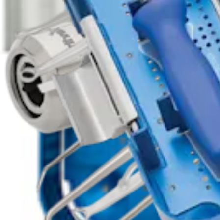
Ombro
Picks modulares
Produto