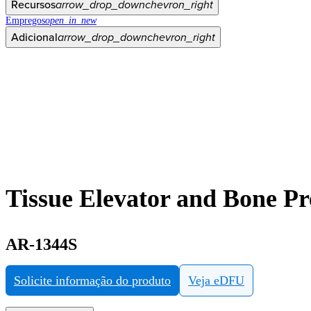
Recursos
arrow_drop_down
chevron_right
Empregos
open_in_new
Adicional
arrow_drop_down
chevron_right
Tissue Elevator and Bone P
AR-1344S
Solicite informação do produto
Veja eDFU