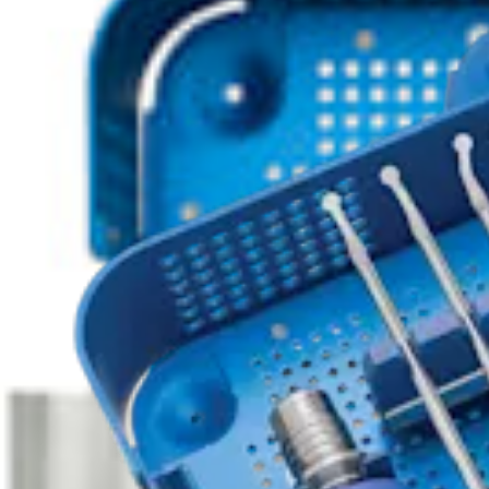
Ombro
Curetas modulares
Produto