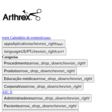
event
Calendário de eventos
Eventos
apps
Aplicativos
chevron_right
Apps
language
US/PT
chevron_right
US/PT
Categorias
Procedimento
arrow_drop_down
chevron_right
Produto
arrow_drop_down
chevron_right
Educação médica
arrow_drop_down
chevron_right
Corporativo
arrow_drop_down
chevron_right
ASC X
Administradores
arrow_drop_down
chevron_right
Paciente
arrow_drop_down
chevron_right