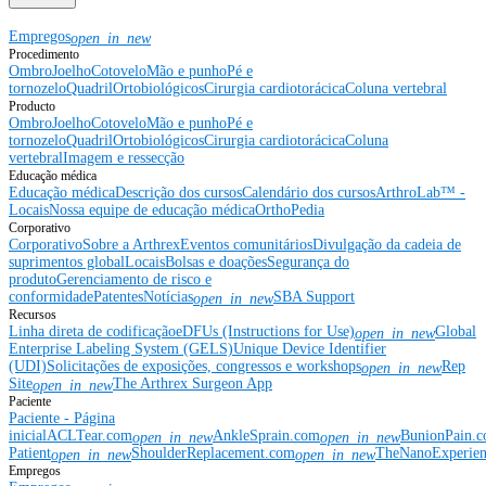
Empregos
open_in_new
Procedimento
Ombro
Joelho
Cotovelo
Mão e punho
Pé e
tornozelo
Quadril
Ortobiológicos
Cirurgia cardiotorácica
Coluna vertebral
Producto
Ombro
Joelho
Cotovelo
Mão e punho
Pé e
tornozelo
Quadril
Ortobiológicos
Cirurgia cardiotorácica
Coluna
vertebral
Imagem e ressecção
Educação médica
Educação médica
Descrição dos cursos
Calendário dos cursos
ArthroLab™ -
Locais
Nossa equipe de educação médica
OrthoPedia
Corporativo
Corporativo
Sobre a Arthrex
Eventos comunitários
Divulgação da cadeia de
suprimentos global
Locais
Bolsas e doações
Segurança do
produto
Gerenciamento de risco e
conformidade
Patentes
Notícias
SBA Support
open_in_new
Recursos
Linha direta de codificação
eDFUs (Instructions for Use)
Global
open_in_new
Enterprise Labeling System (GELS)
Unique Device Identifier
(UDI)
Solicitações de exposições, congressos e workshops
Rep
open_in_new
Site
The Arthrex Surgeon App
open_in_new
Paciente
Paciente - Página
inicial
ACLTear.com
AnkleSprain.com
BunionPain.
open_in_new
open_in_new
Patient
ShoulderReplacement.com
TheNanoExperie
open_in_new
open_in_new
Empregos