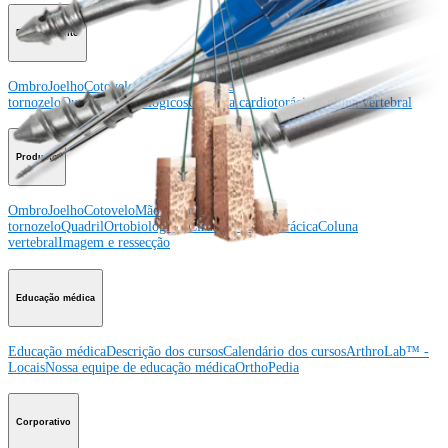
Procedimento
Ombro
Joelho
Cotovelo
Mão e punho
Pé e
tornozelo
Quadril
Ortobiológicos
Cirurgia cardiotorácica
Coluna vertebral
Producto
Ombro
Joelho
Cotovelo
Mão e punho
Pé e
tornozelo
Quadril
Ortobiológicos
Cirurgia cardiotorácica
Coluna
vertebral
Imagem e ressecção
Educação médica
Educação médica
Descrição dos cursos
Calendário dos cursos
ArthroLab™ -
Locais
Nossa equipe de educação médica
OrthoPedia
Corporativo