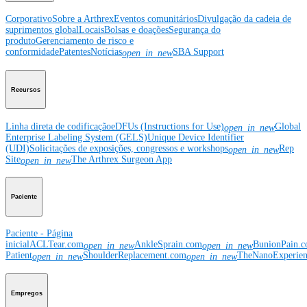
Corporativo
Sobre a Arthrex
Eventos comunitários
Divulgação da cadeia de
suprimentos global
Locais
Bolsas e doações
Segurança do
produto
Gerenciamento de risco e
conformidade
Patentes
Notícias
SBA Support
open_in_new
Recursos
Linha direta de codificação
eDFUs (Instructions for Use)
Global
open_in_new
Enterprise Labeling System (GELS)
Unique Device Identifier
(UDI)
Solicitações de exposições, congressos e workshops
Rep
open_in_new
Site
The Arthrex Surgeon App
open_in_new
Paciente
Paciente - Página
inicial
ACLTear.com
AnkleSprain.com
BunionPain.
open_in_new
open_in_new
Patient
ShoulderReplacement.com
TheNanoExperie
open_in_new
open_in_new
Empregos