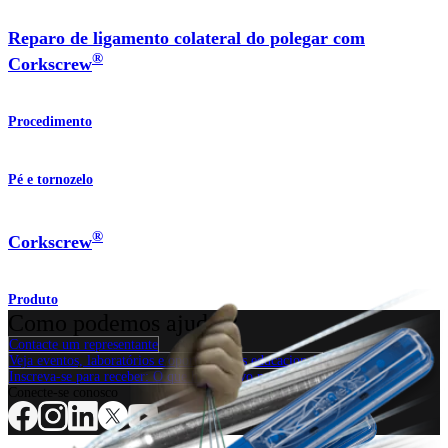
Reparo de ligamento colateral do polegar com
®
Corkscrew
Procedimento
Pé e tornozelo
®
Corkscrew
Produto
Como podemos ajudar?
Contacte um representante
Veja eventos, laboratórios e oportunidades educacionais
Inscreva-se para receber: O que há de novo na Arthrex?
Conecte-se conosco