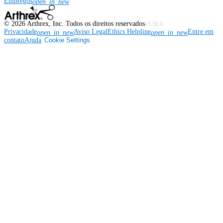
Empregos
open_in_new
©
2026
Arthrex, Inc. Todos os direitos reservados
v3.56.0
Privacidade
Aviso Legal
Ethics Helpline
Entre em
open_in_new
open_in_new
contato
Ajuda
Cookie Settings