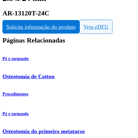
AR-13120T-24C
Solicite informação do produto
Veja eDFU
Páginas Relacionadas
Pé e tornozelo
Osteotomia de Cotton
Procedimento
Pé e tornozelo
Osteotomia do primeiro metatarso