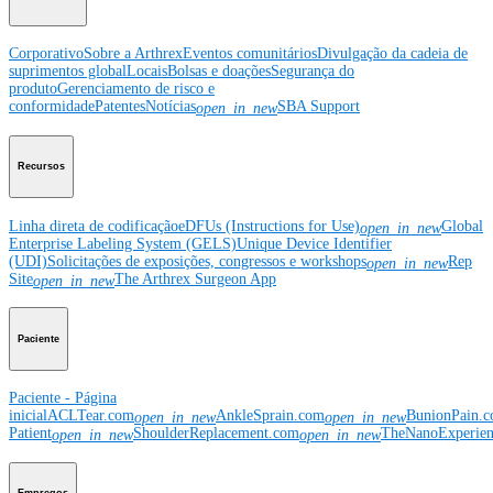
Corporativo
Sobre a Arthrex
Eventos comunitários
Divulgação da cadeia de
suprimentos global
Locais
Bolsas e doações
Segurança do
produto
Gerenciamento de risco e
conformidade
Patentes
Notícias
SBA Support
open_in_new
Recursos
Linha direta de codificação
eDFUs (Instructions for Use)
Global
open_in_new
Enterprise Labeling System (GELS)
Unique Device Identifier
(UDI)
Solicitações de exposições, congressos e workshops
Rep
open_in_new
Site
The Arthrex Surgeon App
open_in_new
Paciente
Paciente - Página
inicial
ACLTear.com
AnkleSprain.com
BunionPain.
open_in_new
open_in_new
Patient
ShoulderReplacement.com
TheNanoExperie
open_in_new
open_in_new