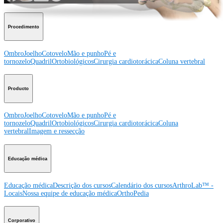
Procedimento
Ombro
Joelho
Cotovelo
Mão e punho
Pé e
tornozelo
Quadril
Ortobiológicos
Cirurgia cardiotorácica
Coluna vertebral
Producto
Ombro
Joelho
Cotovelo
Mão e punho
Pé e
tornozelo
Quadril
Ortobiológicos
Cirurgia cardiotorácica
Coluna
vertebral
Imagem e ressecção
Educação médica
Educação médica
Descrição dos cursos
Calendário dos cursos
ArthroLab™ -
Locais
Nossa equipe de educação médica
OrthoPedia
Corporativo