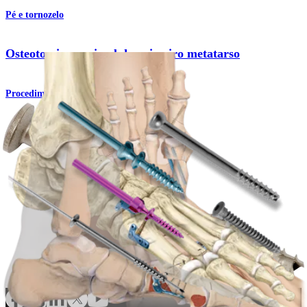
Pé e tornozelo
Osteotomia proximal do primeiro metatarso
Procedimento
Pé e tornozelo
Conjunto de parafusos de baixo perfil
Produto
Como podemos ajudar?
Contacte um representante
Veja eventos, laboratórios e oportunidades educacionais
Inscreva-se para receber: O que há de novo na Arthrex?
Conecte-se conosco