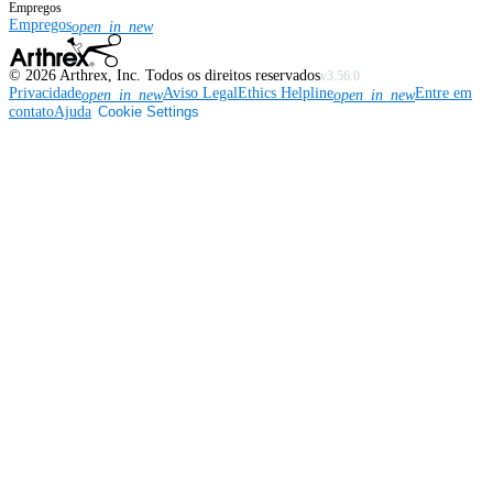
Empregos
Empregos
open_in_new
©
2026
Arthrex, Inc. Todos os direitos reservados
v3.56.0
Privacidade
Aviso Legal
Ethics Helpline
Entre em
open_in_new
open_in_new
contato
Ajuda
Cookie Settings