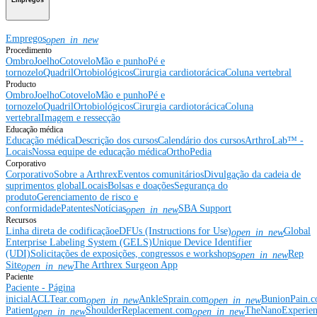
Empregos
Empregos
open_in_new
Procedimento
Ombro
Joelho
Cotovelo
Mão e punho
Pé e
tornozelo
Quadril
Ortobiológicos
Cirurgia cardiotorácica
Coluna vertebral
Producto
Ombro
Joelho
Cotovelo
Mão e punho
Pé e
tornozelo
Quadril
Ortobiológicos
Cirurgia cardiotorácica
Coluna
vertebral
Imagem e ressecção
Educação médica
Educação médica
Descrição dos cursos
Calendário dos cursos
ArthroLab™ -
Locais
Nossa equipe de educação médica
OrthoPedia
Corporativo
Corporativo
Sobre a Arthrex
Eventos comunitários
Divulgação da cadeia de
suprimentos global
Locais
Bolsas e doações
Segurança do
produto
Gerenciamento de risco e
conformidade
Patentes
Notícias
SBA Support
open_in_new
Recursos
Linha direta de codificação
eDFUs (Instructions for Use)
Global
open_in_new
Enterprise Labeling System (GELS)
Unique Device Identifier
(UDI)
Solicitações de exposições, congressos e workshops
Rep
open_in_new
Site
The Arthrex Surgeon App
open_in_new
Paciente
Paciente - Página
inicial
ACLTear.com
AnkleSprain.com
BunionPain.
open_in_new
open_in_new
Patient
ShoulderReplacement.com
TheNanoExperie
open_in_new
open_in_new