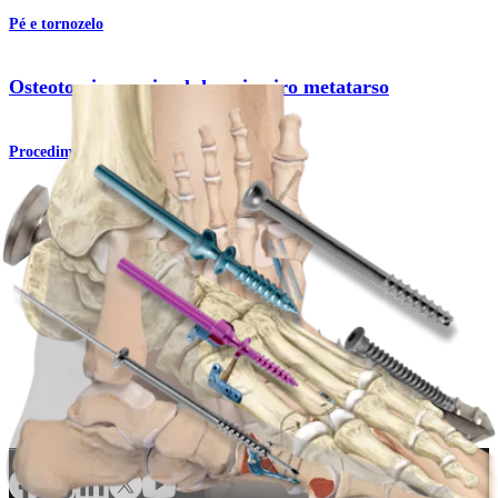
Pé e tornozelo
Osteotomia proximal do primeiro metatarso
Procedimento
Pé e tornozelo
Conjunto de parafusos de baixo perfil
Produto
Como podemos ajudar?
Contacte um representante
Veja eventos, laboratórios e oportunidades educacionais
Inscreva-se para receber: O que há de novo na Arthrex?
Conecte-se conosco