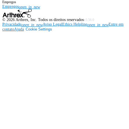
Empregos
Empregos
open_in_new
©
2026
Arthrex, Inc. Todos os direitos reservados
v3.56.0
Privacidade
Aviso Legal
Ethics Helpline
Entre em
open_in_new
open_in_new
contato
Ajuda
Cookie Settings