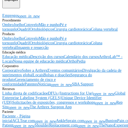
Empregos
Empregos
open_in_new
Procedimento
Ombro
Joelho
Cotovelo
Mão e punho
Pé e
tornozelo
Quadril
Ortobiológicos
Cirurgia cardiotorácica
Coluna vertebral
Producto
Ombro
Joelho
Cotovelo
Mão e punho
Pé e
tornozelo
Quadril
Ortobiológicos
Cirurgia cardiotorácica
Coluna
vertebral
Imagem e ressecção
Educação médica
Educação médica
Descrição dos cursos
Calendário dos cursos
ArthroLab™ -
Locais
Nossa equipe de educação médica
OrthoPedia
Corporativo
Corporativo
Sobre a Arthrex
Eventos comunitários
Divulgação da cadeia de
suprimentos global
Locais
Bolsas e doações
Segurança do
produto
Gerenciamento de risco e
conformidade
Patentes
Notícias
SBA Support
open_in_new
Recursos
Linha direta de codificação
eDFUs (Instructions for Use)
Global
open_in_new
Enterprise Labeling System (GELS)
Unique Device Identifier
(UDI)
Solicitações de exposições, congressos e workshops
Rep
open_in_new
Site
The Arthrex Surgeon App
open_in_new
Paciente
Paciente - Página
inicial
ACLTear.com
AnkleSprain.com
BunionPain.
open_in_new
open_in_new
Patient
ShoulderReplacement.com
TheNanoExperie
open_in_new
open_in_new