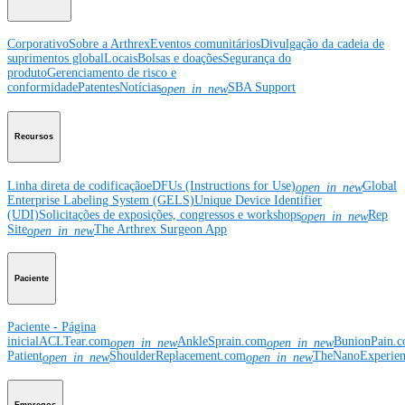
Corporativo
Sobre a Arthrex
Eventos comunitários
Divulgação da cadeia de
suprimentos global
Locais
Bolsas e doações
Segurança do
produto
Gerenciamento de risco e
conformidade
Patentes
Notícias
SBA Support
open_in_new
Recursos
Linha direta de codificação
eDFUs (Instructions for Use)
Global
open_in_new
Enterprise Labeling System (GELS)
Unique Device Identifier
(UDI)
Solicitações de exposições, congressos e workshops
Rep
open_in_new
Site
The Arthrex Surgeon App
open_in_new
Paciente
Paciente - Página
inicial
ACLTear.com
AnkleSprain.com
BunionPain.
open_in_new
open_in_new
Patient
ShoulderReplacement.com
TheNanoExperie
open_in_new
open_in_new