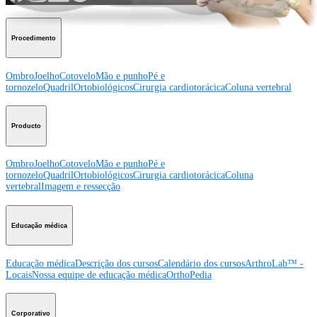
Procedimento
Ombro
Joelho
Cotovelo
Mão e punho
Pé e
tornozelo
Quadril
Ortobiológicos
Cirurgia cardiotorácica
Coluna vertebral
Producto
Ombro
Joelho
Cotovelo
Mão e punho
Pé e
tornozelo
Quadril
Ortobiológicos
Cirurgia cardiotorácica
Coluna
vertebral
Imagem e ressecção
Educação médica
Educação médica
Descrição dos cursos
Calendário dos cursos
ArthroLab™ -
Locais
Nossa equipe de educação médica
OrthoPedia
Corporativo