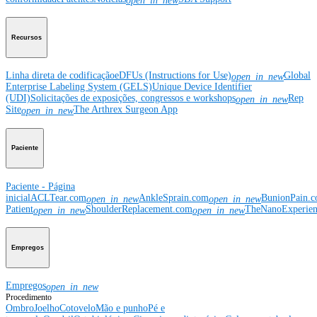
open_in_new
Recursos
Linha direta de codificação
eDFUs (Instructions for Use)
Global
open_in_new
Enterprise Labeling System (GELS)
Unique Device Identifier
(UDI)
Solicitações de exposições, congressos e workshops
Rep
open_in_new
Site
The Arthrex Surgeon App
open_in_new
Paciente
Paciente - Página
inicial
ACLTear.com
AnkleSprain.com
BunionPain.
open_in_new
open_in_new
Patient
ShoulderReplacement.com
TheNanoExperie
open_in_new
open_in_new
Empregos
Empregos
open_in_new
Procedimento
Ombro
Joelho
Cotovelo
Mão e punho
Pé e