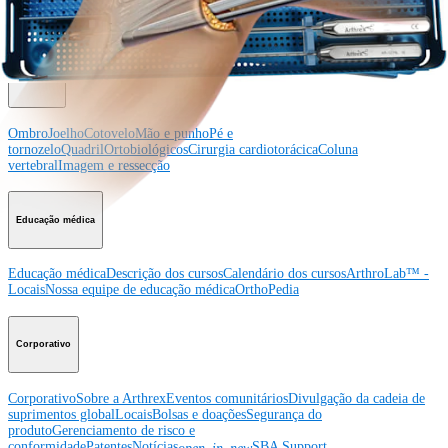
Ombro
Joelho
Cotovelo
Mão e punho
Pé e
tornozelo
Quadril
Ortobiológicos
Cirurgia cardiotorácica
Coluna vertebral
Producto
Ombro
Joelho
Cotovelo
Mão e punho
Pé e
tornozelo
Quadril
Ortobiológicos
Cirurgia cardiotorácica
Coluna
vertebral
Imagem e ressecção
Educação médica
Educação médica
Descrição dos cursos
Calendário dos cursos
ArthroLab™ -
Locais
Nossa equipe de educação médica
OrthoPedia
Corporativo
Corporativo
Sobre a Arthrex
Eventos comunitários
Divulgação da cadeia de
suprimentos global
Locais
Bolsas e doações
Segurança do
produto
Gerenciamento de risco e
conformidade
Patentes
Notícias
SBA Support