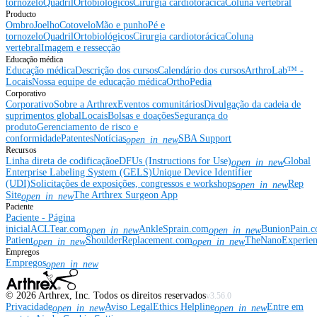
tornozelo
Quadril
Ortobiológicos
Cirurgia cardiotorácica
Coluna vertebral
Producto
Ombro
Joelho
Cotovelo
Mão e punho
Pé e
tornozelo
Quadril
Ortobiológicos
Cirurgia cardiotorácica
Coluna
vertebral
Imagem e ressecção
Educação médica
Educação médica
Descrição dos cursos
Calendário dos cursos
ArthroLab™ -
Locais
Nossa equipe de educação médica
OrthoPedia
Corporativo
Corporativo
Sobre a Arthrex
Eventos comunitários
Divulgação da cadeia de
suprimentos global
Locais
Bolsas e doações
Segurança do
produto
Gerenciamento de risco e
conformidade
Patentes
Notícias
SBA Support
open_in_new
Recursos
Linha direta de codificação
eDFUs (Instructions for Use)
Global
open_in_new
Enterprise Labeling System (GELS)
Unique Device Identifier
(UDI)
Solicitações de exposições, congressos e workshops
Rep
open_in_new
Site
The Arthrex Surgeon App
open_in_new
Paciente
Paciente - Página
inicial
ACLTear.com
AnkleSprain.com
BunionPain.
open_in_new
open_in_new
Patient
ShoulderReplacement.com
TheNanoExperie
open_in_new
open_in_new
Empregos
Empregos
open_in_new
©
2026
Arthrex, Inc. Todos os direitos reservados
v3.56.0
Privacidade
Aviso Legal
Ethics Helpline
Entre em
open_in_new
open_in_new