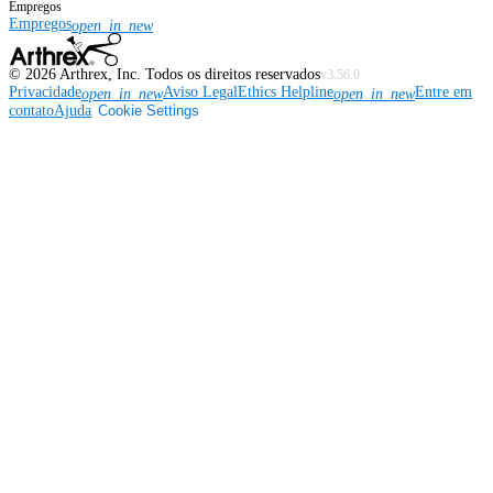
Empregos
Empregos
open_in_new
©
2026
Arthrex, Inc. Todos os direitos reservados
v3.56.0
Privacidade
Aviso Legal
Ethics Helpline
Entre em
open_in_new
open_in_new
contato
Ajuda
Cookie Settings