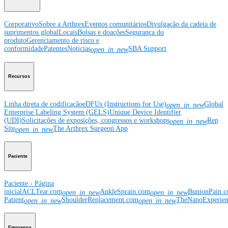
Corporativo
Sobre a Arthrex
Eventos comunitários
Divulgação da cadeia de
suprimentos global
Locais
Bolsas e doações
Segurança do
produto
Gerenciamento de risco e
conformidade
Patentes
Notícias
SBA Support
open_in_new
Recursos
Linha direta de codificação
eDFUs (Instructions for Use)
Global
open_in_new
Enterprise Labeling System (GELS)
Unique Device Identifier
(UDI)
Solicitações de exposições, congressos e workshops
Rep
open_in_new
Site
The Arthrex Surgeon App
open_in_new
Paciente
Paciente - Página
inicial
ACLTear.com
AnkleSprain.com
BunionPain.
open_in_new
open_in_new
Patient
ShoulderReplacement.com
TheNanoExperie
open_in_new
open_in_new
Empregos