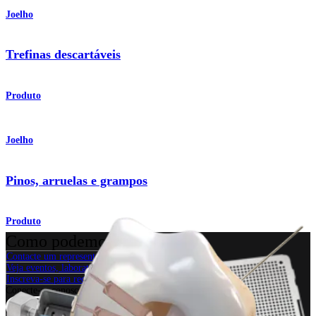
Joelho
Trefinas descartáveis
Produto
Joelho
Pinos, arruelas e grampos
Produto
Como podemos ajudar?
Contacte um representante
Veja eventos, laboratórios e oportunidades educacionais
Inscreva-se para receber: O que há de novo na Arthrex?
Conecte-se conosco