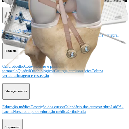
Procedimento
Ombro
Joelho
Cotovelo
Mão e punho
Pé e
tornozelo
Quadril
Ortobiológicos
Cirurgia cardiotorácica
Coluna vertebral
Producto
Ombro
Joelho
Cotovelo
Mão e punho
Pé e
tornozelo
Quadril
Ortobiológicos
Cirurgia cardiotorácica
Coluna
vertebral
Imagem e ressecção
Educação médica
Educação médica
Descrição dos cursos
Calendário dos cursos
ArthroLab™ -
Locais
Nossa equipe de educação médica
OrthoPedia
Corporativo