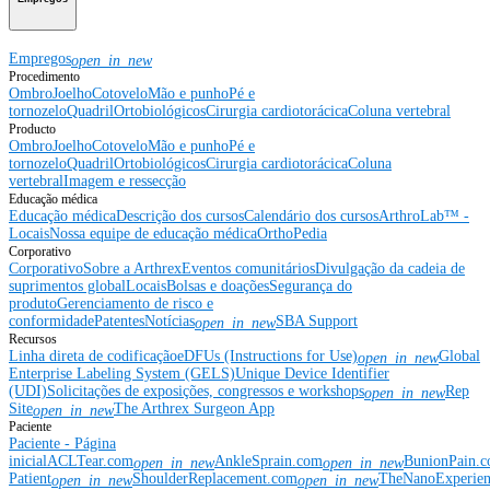
Empregos
open_in_new
Procedimento
Ombro
Joelho
Cotovelo
Mão e punho
Pé e
tornozelo
Quadril
Ortobiológicos
Cirurgia cardiotorácica
Coluna vertebral
Producto
Ombro
Joelho
Cotovelo
Mão e punho
Pé e
tornozelo
Quadril
Ortobiológicos
Cirurgia cardiotorácica
Coluna
vertebral
Imagem e ressecção
Educação médica
Educação médica
Descrição dos cursos
Calendário dos cursos
ArthroLab™ -
Locais
Nossa equipe de educação médica
OrthoPedia
Corporativo
Corporativo
Sobre a Arthrex
Eventos comunitários
Divulgação da cadeia de
suprimentos global
Locais
Bolsas e doações
Segurança do
produto
Gerenciamento de risco e
conformidade
Patentes
Notícias
SBA Support
open_in_new
Recursos
Linha direta de codificação
eDFUs (Instructions for Use)
Global
open_in_new
Enterprise Labeling System (GELS)
Unique Device Identifier
(UDI)
Solicitações de exposições, congressos e workshops
Rep
open_in_new
Site
The Arthrex Surgeon App
open_in_new
Paciente
Paciente - Página
inicial
ACLTear.com
AnkleSprain.com
BunionPain.
open_in_new
open_in_new
Patient
ShoulderReplacement.com
TheNanoExperie
open_in_new
open_in_new