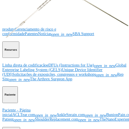
Corporativo
Corporativo
Sobre a Arthrex
Eventos comunitários
Divulgação da cadeia de
suprimentos global
Locais
Bolsas e doações
Segurança do
produto
Gerenciamento de risco e
conformidade
Patentes
Notícias
SBA Support
open_in_new
Recursos
Linha direta de codificação
eDFUs (Instructions for Use)
Global
open_in_new
Enterprise Labeling System (GELS)
Unique Device Identifier
(UDI)
Solicitações de exposições, congressos e workshops
Rep
open_in_new
Site
The Arthrex Surgeon App
open_in_new
Paciente
Paciente - Página
inicial
ACLTear.com
AnkleSprain.com
BunionPain.
open_in_new
open_in_new
Patient
ShoulderReplacement.com
TheNanoExperie
open_in_new
open_in_new