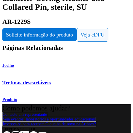
Collared Pin, sterile, SU
AR-1229S
Solicite informação do produto
Veja eDFU
Páginas Relacionadas
Joelho
Trefinas descartáveis
Produto
Como podemos ajudar?
Contacte um representante
Veja eventos, laboratórios e oportunidades educacionais
Inscreva-se para receber: O que há de novo na Arthrex?
Conecte-se conosco