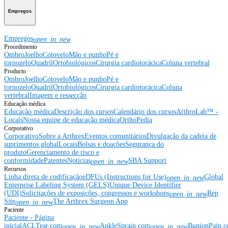
Empregos
Empregos
open_in_new
Procedimento
Ombro
Joelho
Cotovelo
Mão e punho
Pé e
tornozelo
Quadril
Ortobiológicos
Cirurgia cardiotorácica
Coluna vertebral
Producto
Ombro
Joelho
Cotovelo
Mão e punho
Pé e
tornozelo
Quadril
Ortobiológicos
Cirurgia cardiotorácica
Coluna
vertebral
Imagem e ressecção
Educação médica
Educação médica
Descrição dos cursos
Calendário dos cursos
ArthroLab™ -
Locais
Nossa equipe de educação médica
OrthoPedia
Corporativo
Corporativo
Sobre a Arthrex
Eventos comunitários
Divulgação da cadeia de
suprimentos global
Locais
Bolsas e doações
Segurança do
produto
Gerenciamento de risco e
conformidade
Patentes
Notícias
SBA Support
open_in_new
Recursos
Linha direta de codificação
eDFUs (Instructions for Use)
Global
open_in_new
Enterprise Labeling System (GELS)
Unique Device Identifier
(UDI)
Solicitações de exposições, congressos e workshops
Rep
open_in_new
Site
The Arthrex Surgeon App
open_in_new
Paciente
Paciente - Página
inicial
ACLTear.com
AnkleSprain.com
BunionPain.
open_in_new
open_in_new