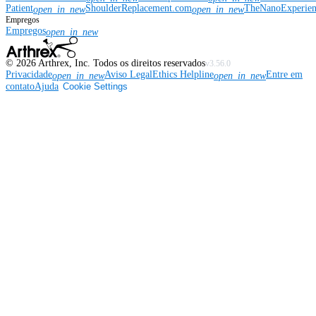
Patient
ShoulderReplacement.com
TheNanoExperie
open_in_new
open_in_new
Empregos
Empregos
open_in_new
©
2026
Arthrex, Inc. Todos os direitos reservados
v3.56.0
Privacidade
Aviso Legal
Ethics Helpline
Entre em
open_in_new
open_in_new
contato
Ajuda
Cookie Settings