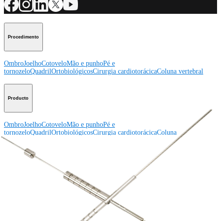
Procedimento
Ombro
Joelho
Cotovelo
Mão e punho
Pé e
tornozelo
Quadril
Ortobiológicos
Cirurgia cardiotorácica
Coluna vertebral
Producto
Ombro
Joelho
Cotovelo
Mão e punho
Pé e
tornozelo
Quadril
Ortobiológicos
Cirurgia cardiotorácica
Coluna
vertebral
Imagem e ressecção
Educação médica
Educação médica
Descrição dos cursos
Calendário dos cursos
ArthroLab™ -
Locais
Nossa equipe de educação médica
OrthoPedia