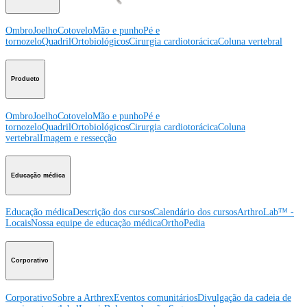
Ombro
Joelho
Cotovelo
Mão e punho
Pé e
tornozelo
Quadril
Ortobiológicos
Cirurgia cardiotorácica
Coluna vertebral
Producto
Ombro
Joelho
Cotovelo
Mão e punho
Pé e
tornozelo
Quadril
Ortobiológicos
Cirurgia cardiotorácica
Coluna
vertebral
Imagem e ressecção
Educação médica
Educação médica
Descrição dos cursos
Calendário dos cursos
ArthroLab™ -
Locais
Nossa equipe de educação médica
OrthoPedia
Corporativo
Corporativo
Sobre a Arthrex
Eventos comunitários
Divulgação da cadeia de