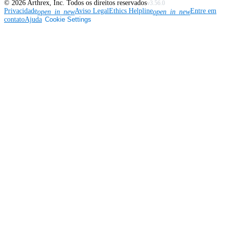
©
2026
Arthrex, Inc. Todos os direitos reservados
v3.56.0
Privacidade
Aviso Legal
Ethics Helpline
Entre em
open_in_new
open_in_new
contato
Ajuda
Cookie Settings