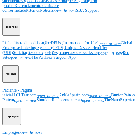
suprimentos global
Locais
Bolsas e doações
Segurança do
produto
Gerenciamento de risco e
conformidade
Patentes
Notícias
SBA Support
open_in_new
Recursos
Linha direta de codificação
eDFUs (Instructions for Use)
Global
open_in_new
Enterprise Labeling System (GELS)
Unique Device Identifier
(UDI)
Solicitações de exposições, congressos e workshops
Rep
open_in_new
Site
The Arthrex Surgeon App
open_in_new
Paciente
Paciente - Página
inicial
ACLTear.com
AnkleSprain.com
BunionPain.
open_in_new
open_in_new
Patient
ShoulderReplacement.com
TheNanoExperie
open_in_new
open_in_new
Empregos
Empregos
open_in_new