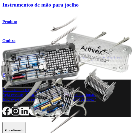
Instrumentos de mão para joelho
Produto
Ombro
Sistema de instrumentos para artroscopia de ombro
Produto
Como podemos ajudar?
Contacte um representante
Veja eventos, laboratórios e oportunidades educacionais
Inscreva-se para receber: O que há de novo na Arthrex?
Conecte-se conosco
Procedimento