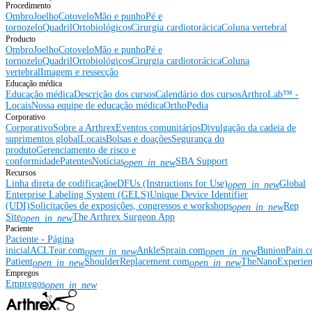
Procedimento
Ombro
Joelho
Cotovelo
Mão e punho
Pé e
tornozelo
Quadril
Ortobiológicos
Cirurgia cardiotorácica
Coluna vertebral
Producto
Ombro
Joelho
Cotovelo
Mão e punho
Pé e
tornozelo
Quadril
Ortobiológicos
Cirurgia cardiotorácica
Coluna
vertebral
Imagem e ressecção
Educação médica
Educação médica
Descrição dos cursos
Calendário dos cursos
ArthroLab™ -
Locais
Nossa equipe de educação médica
OrthoPedia
Corporativo
Corporativo
Sobre a Arthrex
Eventos comunitários
Divulgação da cadeia de
suprimentos global
Locais
Bolsas e doações
Segurança do
produto
Gerenciamento de risco e
conformidade
Patentes
Notícias
SBA Support
open_in_new
Recursos
Linha direta de codificação
eDFUs (Instructions for Use)
Global
open_in_new
Enterprise Labeling System (GELS)
Unique Device Identifier
(UDI)
Solicitações de exposições, congressos e workshops
Rep
open_in_new
Site
The Arthrex Surgeon App
open_in_new
Paciente
Paciente - Página
inicial
ACLTear.com
AnkleSprain.com
BunionPain.
open_in_new
open_in_new
Patient
ShoulderReplacement.com
TheNanoExperie
open_in_new
open_in_new
Empregos
Empregos
open_in_new