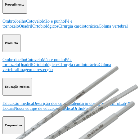
Procedimento
Ombro
Joelho
Cotovelo
Mão e punho
Pé e
tornozelo
Quadril
Ortobiológicos
Cirurgia cardiotorácica
Coluna vertebral
Producto
Ombro
Joelho
Cotovelo
Mão e punho
Pé e
tornozelo
Quadril
Ortobiológicos
Cirurgia cardiotorácica
Coluna
vertebral
Imagem e ressecção
Educação médica
Educação médica
Descrição dos cursos
Calendário dos cursos
ArthroLab™ -
Locais
Nossa equipe de educação médica
OrthoPedia
Corporativo