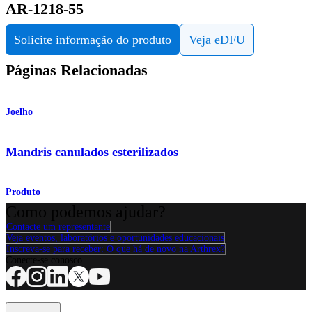
AR-1218-55
Solicite informação do produto
Veja eDFU
Páginas Relacionadas
Joelho
Mandris canulados esterilizados
Produto
Como podemos ajudar?
Contacte um representante
Veja eventos, laboratórios e oportunidades educacionais
Inscreva-se para receber: O que há de novo na Arthrex?
Conecte-se conosco