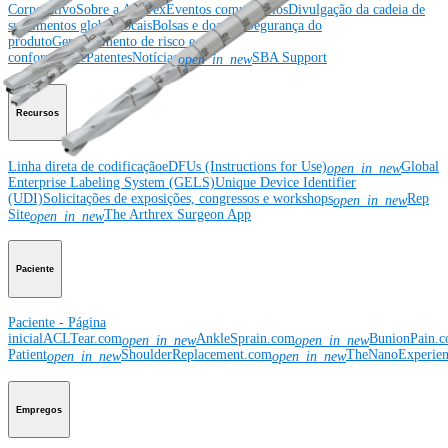
Corporativo
Sobre a Arthrex
Eventos comunitários
Divulgação da cadeia de
suprimentos global
Locais
Bolsas e doações
Segurança do
produto
Gerenciamento de risco e
conformidade
Patentes
Notícias
SBA Support
open_in_new
Recursos
Linha direta de codificação
eDFUs (Instructions for Use)
Global
open_in_new
Enterprise Labeling System (GELS)
Unique Device Identifier
(UDI)
Solicitações de exposições, congressos e workshops
Rep
open_in_new
Site
The Arthrex Surgeon App
open_in_new
Paciente
Paciente - Página
inicial
ACLTear.com
AnkleSprain.com
BunionPain.
open_in_new
open_in_new
Patient
ShoulderReplacement.com
TheNanoExperie
open_in_new
open_in_new
Empregos