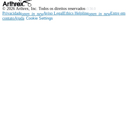
©
2026
Arthrex, Inc. Todos os direitos reservados
v3.56.0
Privacidade
Aviso Legal
Ethics Helpline
Entre em
open_in_new
open_in_new
contato
Ajuda
Cookie Settings