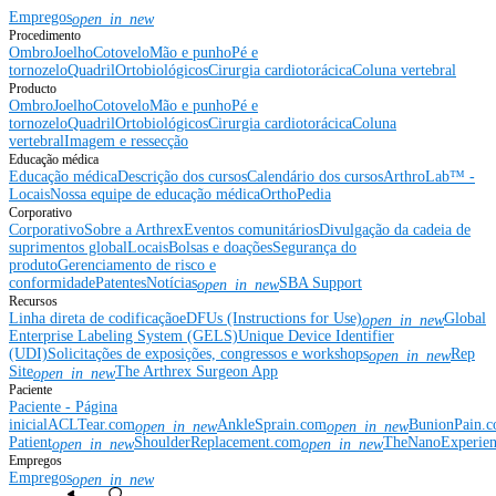
Empregos
open_in_new
Procedimento
Ombro
Joelho
Cotovelo
Mão e punho
Pé e
tornozelo
Quadril
Ortobiológicos
Cirurgia cardiotorácica
Coluna vertebral
Producto
Ombro
Joelho
Cotovelo
Mão e punho
Pé e
tornozelo
Quadril
Ortobiológicos
Cirurgia cardiotorácica
Coluna
vertebral
Imagem e ressecção
Educação médica
Educação médica
Descrição dos cursos
Calendário dos cursos
ArthroLab™ -
Locais
Nossa equipe de educação médica
OrthoPedia
Corporativo
Corporativo
Sobre a Arthrex
Eventos comunitários
Divulgação da cadeia de
suprimentos global
Locais
Bolsas e doações
Segurança do
produto
Gerenciamento de risco e
conformidade
Patentes
Notícias
SBA Support
open_in_new
Recursos
Linha direta de codificação
eDFUs (Instructions for Use)
Global
open_in_new
Enterprise Labeling System (GELS)
Unique Device Identifier
(UDI)
Solicitações de exposições, congressos e workshops
Rep
open_in_new
Site
The Arthrex Surgeon App
open_in_new
Paciente
Paciente - Página
inicial
ACLTear.com
AnkleSprain.com
BunionPain.
open_in_new
open_in_new
Patient
ShoulderReplacement.com
TheNanoExperie
open_in_new
open_in_new
Empregos
Empregos
open_in_new