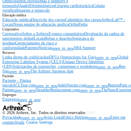
Ombro
Joelho
Cotovelo
Mão e punho
Pé e
tornozelo
Quadril
Ortobiológicos
Cirurgia cardiotorácica
Coluna
vertebral
Imagem e ressecção
Educação médica
Educação médica
Descrição dos cursos
Calendário dos cursos
ArthroLab™ -
Locais
Nossa equipe de educação médica
OrthoPedia
Corporativo
Corporativo
Sobre a Arthrex
Eventos comunitários
Divulgação da cadeia de
suprimentos global
Locais
Bolsas e doações
Segurança do
produto
Gerenciamento de risco e
conformidade
Patentes
Notícias
SBA Support
open_in_new
Recursos
Linha direta de codificação
eDFUs (Instructions for Use)
Global
open_in_new
Enterprise Labeling System (GELS)
Unique Device Identifier
(UDI)
Solicitações de exposições, congressos e workshops
Rep
open_in_new
Site
The Arthrex Surgeon App
open_in_new
Paciente
Paciente - Página
inicial
ACLTear.com
AnkleSprain.com
BunionPain.
open_in_new
open_in_new
Patient
ShoulderReplacement.com
TheNanoExperie
open_in_new
open_in_new
Empregos
Empregos
open_in_new
©
2026
Arthrex, Inc. Todos os direitos reservados
v3.55.1
Privacidade
Aviso Legal
Ethics Helpline
Entre em
open_in_new
open_in_new
contato
Ajuda
Cookie Settings