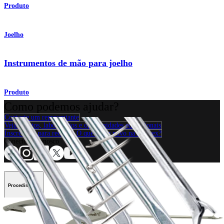
Produto
Joelho
Instrumentos de mão para joelho
Produto
Como podemos ajudar?
Contacte um representante
Veja eventos, laboratórios e oportunidades educacionais
Inscreva-se para receber: O que há de novo na Arthrex?
Conecte-se conosco
Procedimento
Ombro
Joelho
Cotovelo
Mão e punho
Pé e
tornozelo
Quadril
Ortobiológicos
Cirurgia cardiotorácica
Coluna vertebral