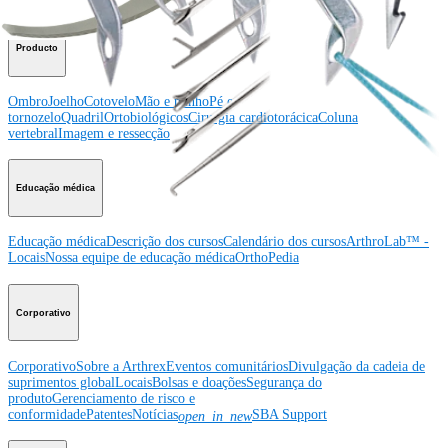
Producto
Ombro
Joelho
Cotovelo
Mão e punho
Pé e
tornozelo
Quadril
Ortobiológicos
Cirurgia cardiotorácica
Coluna
vertebral
Imagem e ressecção
Educação médica
Educação médica
Descrição dos cursos
Calendário dos cursos
ArthroLab™ -
Locais
Nossa equipe de educação médica
OrthoPedia
Corporativo
Corporativo
Sobre a Arthrex
Eventos comunitários
Divulgação da cadeia de
suprimentos global
Locais
Bolsas e doações
Segurança do
produto
Gerenciamento de risco e
conformidade
Patentes
Notícias
SBA Support
open_in_new