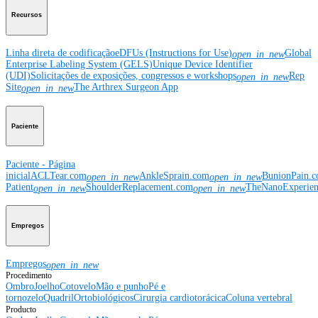
Recursos
Linha direta de codificação
eDFUs (Instructions for Use)
Global
open_in_new
Enterprise Labeling System (GELS)
Unique Device Identifier
(UDI)
Solicitações de exposições, congressos e workshops
Rep
open_in_new
Site
The Arthrex Surgeon App
open_in_new
Paciente
Paciente - Página
inicial
ACLTear.com
AnkleSprain.com
BunionPain.
open_in_new
open_in_new
Patient
ShoulderReplacement.com
TheNanoExperie
open_in_new
open_in_new
Empregos
Empregos
open_in_new
Procedimento
Ombro
Joelho
Cotovelo
Mão e punho
Pé e
tornozelo
Quadril
Ortobiológicos
Cirurgia cardiotorácica
Coluna vertebral
Producto