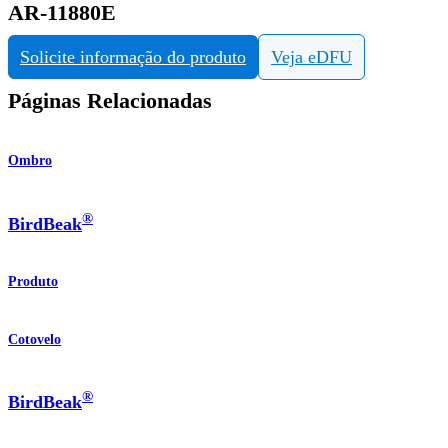
AR-11880E
Solicite informação do produto
Veja eDFU
Páginas Relacionadas
Ombro
®
BirdBeak
Produto
Cotovelo
®
BirdBeak