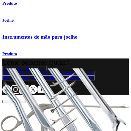
Produto
Joelho
Instrumentos de mão para joelho
Produto
Como podemos ajudar?
Contacte um representante
Veja eventos, laboratórios e oportunidades educacionais
Inscreva-se para receber: O que há de novo na Arthrex?
Conecte-se conosco
Procedimento
Ombro
Joelho
Cotovelo
Mão e punho
Pé e
tornozelo
Quadril
Ortobiológicos
Cirurgia cardiotorácica
Coluna vertebral