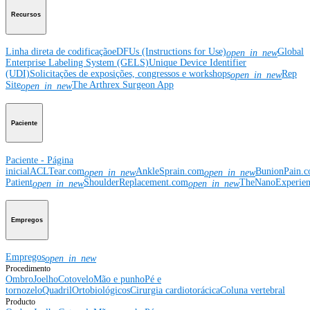
Recursos
Linha direta de codificação
eDFUs (Instructions for Use)
Global
open_in_new
Enterprise Labeling System (GELS)
Unique Device Identifier
(UDI)
Solicitações de exposições, congressos e workshops
Rep
open_in_new
Site
The Arthrex Surgeon App
open_in_new
Paciente
Paciente - Página
inicial
ACLTear.com
AnkleSprain.com
BunionPain.
open_in_new
open_in_new
Patient
ShoulderReplacement.com
TheNanoExperie
open_in_new
open_in_new
Empregos
Empregos
open_in_new
Procedimento
Ombro
Joelho
Cotovelo
Mão e punho
Pé e
tornozelo
Quadril
Ortobiológicos
Cirurgia cardiotorácica
Coluna vertebral
Producto