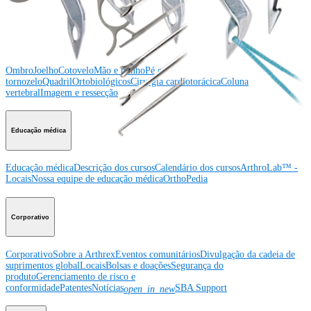
Producto
Ombro
Joelho
Cotovelo
Mão e punho
Pé e
tornozelo
Quadril
Ortobiológicos
Cirurgia cardiotorácica
Coluna
vertebral
Imagem e ressecção
Educação médica
Educação médica
Descrição dos cursos
Calendário dos cursos
ArthroLab™ -
Locais
Nossa equipe de educação médica
OrthoPedia
Corporativo
Corporativo
Sobre a Arthrex
Eventos comunitários
Divulgação da cadeia de
suprimentos global
Locais
Bolsas e doações
Segurança do
produto
Gerenciamento de risco e
conformidade
Patentes
Notícias
SBA Support
open_in_new