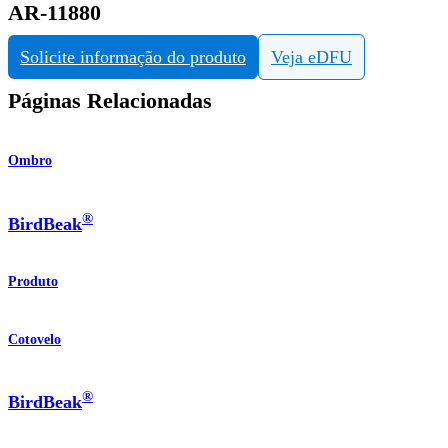
AR-11880
Solicite informação do produto
Veja eDFU
Páginas Relacionadas
Ombro
®
BirdBeak
Produto
Cotovelo
®
BirdBeak