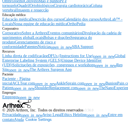
Ombro
Joelho
Cotovelo
Mão e punho
Pé e
tornozelo
Quadril
Ortobiológicos
Cirurgia cardiotorácica
Coluna
vertebral
Imagem e ressecção
Educação médica
Educação médica
Descrição dos cursos
Calendário dos cursos
ArthroLab™ -
Locais
Nossa equipe de educação médica
OrthoPedia
Corporativo
Corporativo
Sobre a Arthrex
Eventos comunitários
Divulgação da cadeia de
suprimentos global
Locais
Bolsas e doações
Segurança do
produto
Gerenciamento de risco e
conformidade
Patentes
Notícias
SBA Support
open_in_new
Recursos
Linha direta de codificação
eDFUs (Instructions for Use)
Global
open_in_new
Enterprise Labeling System (GELS)
Unique Device Identifier
(UDI)
Solicitações de exposições, congressos e workshops
Rep
open_in_new
Site
The Arthrex Surgeon App
open_in_new
Paciente
Paciente - Página
inicial
ACLTear.com
AnkleSprain.com
BunionPain.
open_in_new
open_in_new
Patient
ShoulderReplacement.com
TheNanoExperie
open_in_new
open_in_new
Empregos
Empregos
open_in_new
©
2026
Arthrex, Inc. Todos os direitos reservados
v3.56.0
Privacidade
Aviso Legal
Ethics Helpline
Entre em
open_in_new
open_in_new
contato
Ajuda
Cookie Settings