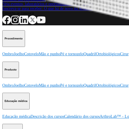
Veja eventos, laboratórios e oportunidades educacionais
Inscreva-se para receber: O que há de novo na Arthrex?
Conecte-se conosco
Procedimento
Ombro
Joelho
Cotovelo
Mão e punho
Pé e tornozelo
Quadril
Ortobiológicos
Cirur
Producto
Ombro
Joelho
Cotovelo
Mão e punho
Pé e tornozelo
Quadril
Ortobiológicos
Cirur
Educação médica
Educação médica
Descrição dos cursos
Calendário dos cursos
ArthroLab™ - Lo