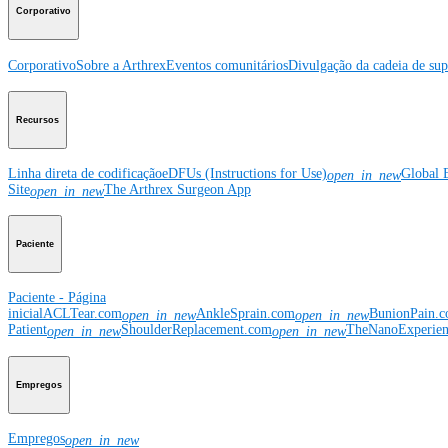
Corporativo
Corporativo
Sobre a Arthrex
Eventos comunitários
Divulgação da cadeia de sup
Recursos
Linha direta de codificação
eDFUs (Instructions for Use)
Global 
open_in_new
Site
The Arthrex Surgeon App
open_in_new
Paciente
Paciente - Página
inicial
ACLTear.com
AnkleSprain.com
BunionPain.
open_in_new
open_in_new
Patient
ShoulderReplacement.com
TheNanoExperie
open_in_new
open_in_new
Empregos
Empregos
open_in_new