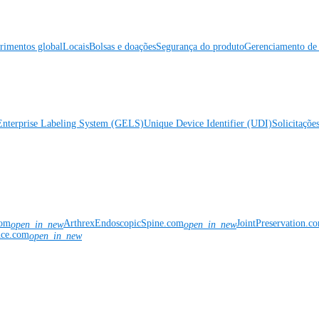
rimentos global
Locais
Bolsas e doações
Segurança do produto
Gerenciamento de 
Enterprise Labeling System (GELS)
Unique Device Identifier (UDI)
Solicitaçõe
com
ArthrexEndoscopicSpine.com
JointPreservation.c
open_in_new
open_in_new
nce.com
open_in_new