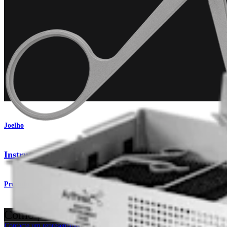
Joelho
Instrumentos de mão para joelho
Produto
Como podemos ajudar?
Contacte um representante