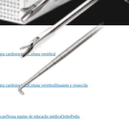
gia cardiotorácica
Coluna vertebral
gia cardiotorácica
Coluna vertebral
Imagem e ressecção
cais
Nossa equipe de educação médica
OrthoPedia