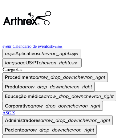
event
Calendário de eventos
Eventos
apps
Aplicativos
chevron_right
Apps
language
US/PT
chevron_right
US/PT
Categorias
Procedimento
arrow_drop_down
chevron_right
Produto
arrow_drop_down
chevron_right
Educação médica
arrow_drop_down
chevron_right
Corporativo
arrow_drop_down
chevron_right
ASC X
Administradores
arrow_drop_down
chevron_right
Paciente
arrow_drop_down
chevron_right