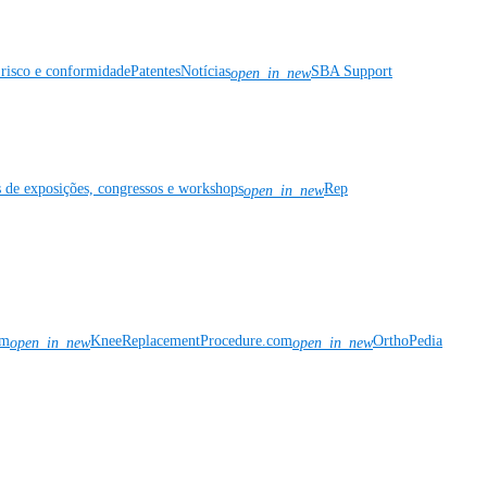
risco e conformidade
Patentes
Notícias
SBA Support
open_in_new
s de exposições, congressos e workshops
Rep
open_in_new
om
KneeReplacementProcedure.com
OrthoPedia
open_in_new
open_in_new