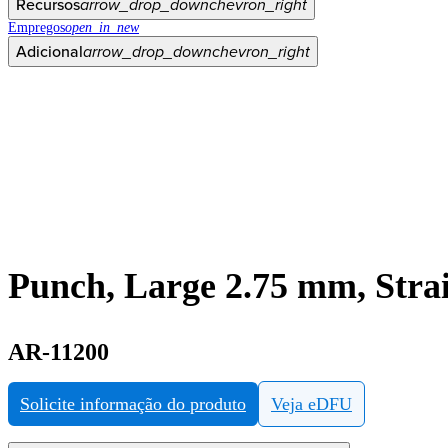
Recursos
arrow_drop_down
chevron_right
Empregos
open_in_new
Adicional
arrow_drop_down
chevron_right
Punch, Large 2.75 mm, Strai
AR-11200
Solicite informação do produto
Veja eDFU