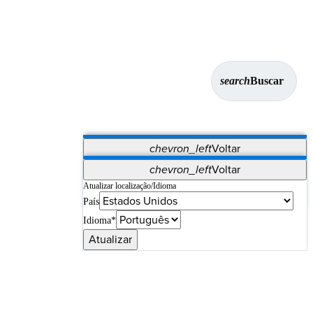
search
Buscar
chevron_left
Voltar
Aplicativos
chevron_left
Voltar
Vet Systems
OrthoPedia Patient
SAP
Atualizar localização/Idioma
País
Supplier Portal
Synergy Imaging & Resection
Idioma*
Atualizar