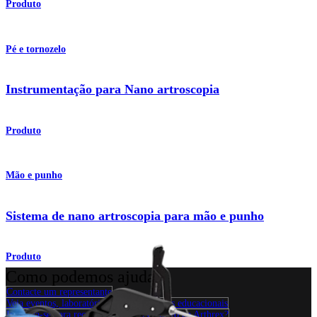
Produto
Pé e tornozelo
Instrumentação para Nano artroscopia
Produto
Mão e punho
Sistema de nano artroscopia para mão e punho
Produto
Como podemos ajudar?
Contacte um representante
Veja eventos, laboratórios e oportunidades educacionais
Inscreva-se para receber: O que há de novo na Arthrex?