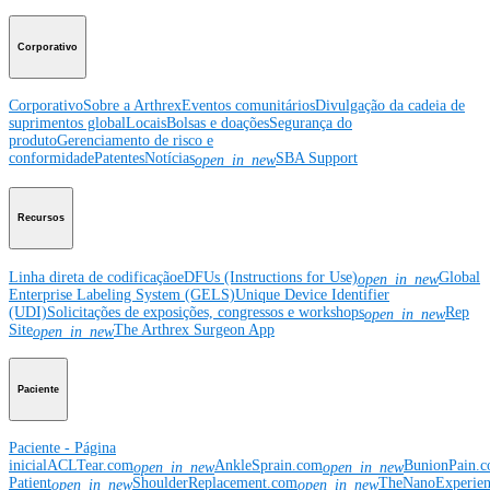
Corporativo
Corporativo
Sobre a Arthrex
Eventos comunitários
Divulgação da cadeia de
suprimentos global
Locais
Bolsas e doações
Segurança do
produto
Gerenciamento de risco e
conformidade
Patentes
Notícias
SBA Support
open_in_new
Recursos
Linha direta de codificação
eDFUs (Instructions for Use)
Global
open_in_new
Enterprise Labeling System (GELS)
Unique Device Identifier
(UDI)
Solicitações de exposições, congressos e workshops
Rep
open_in_new
Site
The Arthrex Surgeon App
open_in_new
Paciente
Paciente - Página
inicial
ACLTear.com
AnkleSprain.com
BunionPain.
open_in_new
open_in_new
Patient
ShoulderReplacement.com
TheNanoExperie
open_in_new
open_in_new