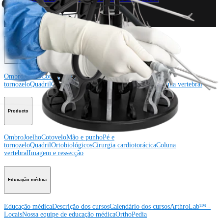
Conecte-se conosco
Procedimento
Ombro
Joelho
Cotovelo
Mão e punho
Pé e
tornozelo
Quadril
Ortobiológicos
Cirurgia cardiotorácica
Coluna vertebral
Producto
Ombro
Joelho
Cotovelo
Mão e punho
Pé e
tornozelo
Quadril
Ortobiológicos
Cirurgia cardiotorácica
Coluna
vertebral
Imagem e ressecção
Educação médica
Educação médica
Descrição dos cursos
Calendário dos cursos
ArthroLab™ -
Locais
Nossa equipe de educação médica
OrthoPedia