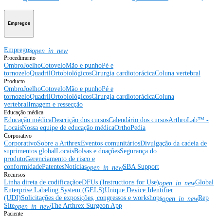
Empregos
Empregos
open_in_new
Procedimento
Ombro
Joelho
Cotovelo
Mão e punho
Pé e
tornozelo
Quadril
Ortobiológicos
Cirurgia cardiotorácica
Coluna vertebral
Producto
Ombro
Joelho
Cotovelo
Mão e punho
Pé e
tornozelo
Quadril
Ortobiológicos
Cirurgia cardiotorácica
Coluna
vertebral
Imagem e ressecção
Educação médica
Educação médica
Descrição dos cursos
Calendário dos cursos
ArthroLab™ -
Locais
Nossa equipe de educação médica
OrthoPedia
Corporativo
Corporativo
Sobre a Arthrex
Eventos comunitários
Divulgação da cadeia de
suprimentos global
Locais
Bolsas e doações
Segurança do
produto
Gerenciamento de risco e
conformidade
Patentes
Notícias
SBA Support
open_in_new
Recursos
Linha direta de codificação
eDFUs (Instructions for Use)
Global
open_in_new
Enterprise Labeling System (GELS)
Unique Device Identifier
(UDI)
Solicitações de exposições, congressos e workshops
Rep
open_in_new
Site
The Arthrex Surgeon App
open_in_new
Paciente