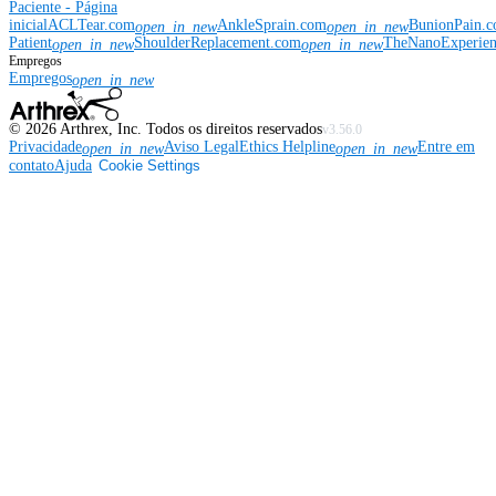
Paciente - Página
inicial
ACLTear.com
AnkleSprain.com
BunionPain.
open_in_new
open_in_new
Patient
ShoulderReplacement.com
TheNanoExperie
open_in_new
open_in_new
Empregos
Empregos
open_in_new
©
2026
Arthrex, Inc. Todos os direitos reservados
v3.56.0
Privacidade
Aviso Legal
Ethics Helpline
Entre em
open_in_new
open_in_new
contato
Ajuda
Cookie Settings