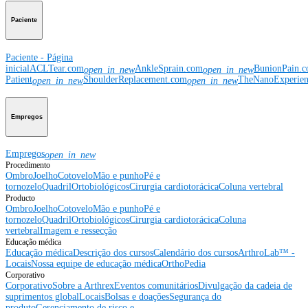
Paciente
Paciente - Página
inicial
ACLTear.com
AnkleSprain.com
BunionPain.
open_in_new
open_in_new
Patient
ShoulderReplacement.com
TheNanoExperie
open_in_new
open_in_new
Empregos
Empregos
open_in_new
Procedimento
Ombro
Joelho
Cotovelo
Mão e punho
Pé e
tornozelo
Quadril
Ortobiológicos
Cirurgia cardiotorácica
Coluna vertebral
Producto
Ombro
Joelho
Cotovelo
Mão e punho
Pé e
tornozelo
Quadril
Ortobiológicos
Cirurgia cardiotorácica
Coluna
vertebral
Imagem e ressecção
Educação médica
Educação médica
Descrição dos cursos
Calendário dos cursos
ArthroLab™ -
Locais
Nossa equipe de educação médica
OrthoPedia
Corporativo
Corporativo
Sobre a Arthrex
Eventos comunitários
Divulgação da cadeia de
suprimentos global
Locais
Bolsas e doações
Segurança do
produto
Gerenciamento de risco e