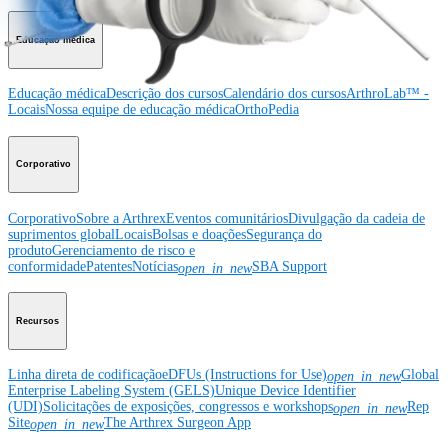
Educação médica
Educação médica
Descrição dos cursos
Calendário dos cursos
ArthroLab™ -
Locais
Nossa equipe de educação médica
OrthoPedia
Corporativo
Corporativo
Sobre a Arthrex
Eventos comunitários
Divulgação da cadeia de
suprimentos global
Locais
Bolsas e doações
Segurança do
produto
Gerenciamento de risco e
conformidade
Patentes
Notícias
SBA Support
open_in_new
Recursos
Linha direta de codificação
eDFUs (Instructions for Use)
Global
open_in_new
Enterprise Labeling System (GELS)
Unique Device Identifier
(UDI)
Solicitações de exposições, congressos e workshops
Rep
open_in_new
Site
The Arthrex Surgeon App
open_in_new