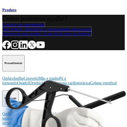
Produto
Como podemos ajudar?
Contacte um representante
Veja eventos, laboratórios e oportunidades educacionais
Inscreva-se para receber: O que há de novo na Arthrex?
Conecte-se conosco
Procedimento
Ombro
Joelho
Cotovelo
Mão e punho
Pé e
tornozelo
Quadril
Ortobiológicos
Cirurgia cardiotorácica
Coluna vertebral
Producto
Ombro
Joelho
Cotovelo
Mão e punho
Pé e
tornozelo
Quadril
Ortobiológicos
Cirurgia cardiotorácica
Coluna
vertebral
Imagem e ressecção