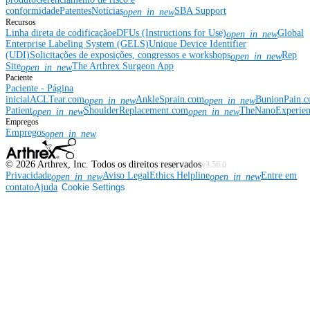
conformidade
Patentes
Notícias
SBA Support
open_in_new
Recursos
Linha direta de codificação
eDFUs (Instructions for Use)
Global
open_in_new
Enterprise Labeling System (GELS)
Unique Device Identifier
(UDI)
Solicitações de exposições, congressos e workshops
Rep
open_in_new
Site
The Arthrex Surgeon App
open_in_new
Paciente
Paciente - Página
inicial
ACLTear.com
AnkleSprain.com
BunionPain.
open_in_new
open_in_new
Patient
ShoulderReplacement.com
TheNanoExperie
open_in_new
open_in_new
Empregos
Empregos
open_in_new
©
2026
Arthrex, Inc. Todos os direitos reservados
v3.56.0
Privacidade
Aviso Legal
Ethics Helpline
Entre em
open_in_new
open_in_new
contato
Ajuda
Cookie Settings