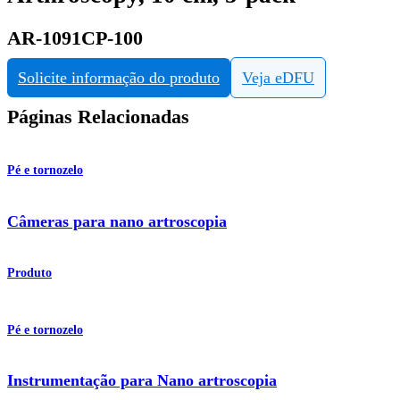
AR-1091CP-100
Solicite informação do produto
Veja eDFU
Páginas Relacionadas
Pé e tornozelo
Câmeras para nano artroscopia
Produto
Pé e tornozelo
Instrumentação para Nano artroscopia