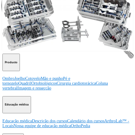
Procedimento
Ombro
Joelho
Cotovelo
Mão e punho
Pé e
tornozelo
Quadril
Ortobiológicos
Cirurgia cardiotorácica
Coluna vertebral
Producto
Ombro
Joelho
Cotovelo
Mão e punho
Pé e
tornozelo
Quadril
Ortobiológicos
Cirurgia cardiotorácica
Coluna
vertebral
Imagem e ressecção
Educação médica
Educação médica
Descrição dos cursos
Calendário dos cursos
ArthroLab™ -
Locais
Nossa equipe de educação médica
OrthoPedia