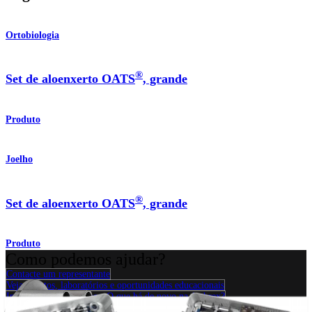
Ortobiologia
®
Set de aloenxerto OATS
, grande
Produto
Joelho
®
Set de aloenxerto OATS
, grande
Produto
Como podemos ajudar?
Contacte um representante
Veja eventos, laboratórios e oportunidades educacionais
Inscreva-se para receber: O que há de novo na Arthrex?
Conecte-se conosco