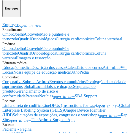
Empregos
Empregos
open_in_new
Procedimento
Ombro
Joelho
Cotovelo
Mão e punho
Pé e
tornozelo
Quadril
Ortobiológicos
Cirurgia cardiotorácica
Coluna vertebral
Producto
Ombro
Joelho
Cotovelo
Mão e punho
Pé e
tornozelo
Quadril
Ortobiológicos
Cirurgia cardiotorácica
Coluna
vertebral
Imagem e ressecção
Educação médica
Educação médica
Descrição dos cursos
Calendário dos cursos
ArthroLab™ -
Locais
Nossa equipe de educação médica
OrthoPedia
Corporativo
Corporativo
Sobre a Arthrex
Eventos comunitários
Divulgação da cadeia de
suprimentos global
Locais
Bolsas e doações
Segurança do
produto
Gerenciamento de risco e
conformidade
Patentes
Notícias
SBA Support
open_in_new
Recursos
Linha direta de codificação
eDFUs (Instructions for Use)
Global
open_in_new
Enterprise Labeling System (GELS)
Unique Device Identifier
(UDI)
Solicitações de exposições, congressos e workshops
Rep
open_in_new
Site
The Arthrex Surgeon App
open_in_new
Paciente
Paciente - Página