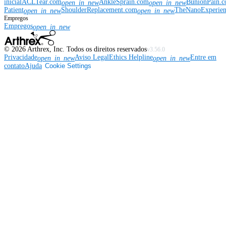
inicial
ACLTear.com
AnkleSprain.com
BunionPain.
open_in_new
open_in_new
Patient
ShoulderReplacement.com
TheNanoExperie
open_in_new
open_in_new
Empregos
Empregos
open_in_new
©
2026
Arthrex, Inc. Todos os direitos reservados
v3.56.0
Privacidade
Aviso Legal
Ethics Helpline
Entre em
open_in_new
open_in_new
contato
Ajuda
Cookie Settings