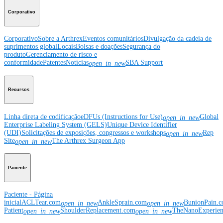
Corporativo
Corporativo
Sobre a Arthrex
Eventos comunitários
Divulgação da cadeia de
suprimentos global
Locais
Bolsas e doações
Segurança do
produto
Gerenciamento de risco e
conformidade
Patentes
Notícias
SBA Support
open_in_new
Recursos
Linha direta de codificação
eDFUs (Instructions for Use)
Global
open_in_new
Enterprise Labeling System (GELS)
Unique Device Identifier
(UDI)
Solicitações de exposições, congressos e workshops
Rep
open_in_new
Site
The Arthrex Surgeon App
open_in_new
Paciente
Paciente - Página
inicial
ACLTear.com
AnkleSprain.com
BunionPain.
open_in_new
open_in_new
Patient
ShoulderReplacement.com
TheNanoExperie
open_in_new
open_in_new