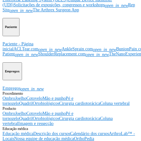
(UDI)
Solicitações de exposições, congressos e workshops
Rep
open_in_new
Site
The Arthrex Surgeon App
open_in_new
Paciente
Paciente - Página
inicial
ACLTear.com
AnkleSprain.com
BunionPain.
open_in_new
open_in_new
Patient
ShoulderReplacement.com
TheNanoExperie
open_in_new
open_in_new
Empregos
Empregos
open_in_new
Procedimento
Ombro
Joelho
Cotovelo
Mão e punho
Pé e
tornozelo
Quadril
Ortobiológicos
Cirurgia cardiotorácica
Coluna vertebral
Producto
Ombro
Joelho
Cotovelo
Mão e punho
Pé e
tornozelo
Quadril
Ortobiológicos
Cirurgia cardiotorácica
Coluna
vertebral
Imagem e ressecção
Educação médica
Educação médica
Descrição dos cursos
Calendário dos cursos
ArthroLab™ -
Locais
Nossa equipe de educação médica
OrthoPedia