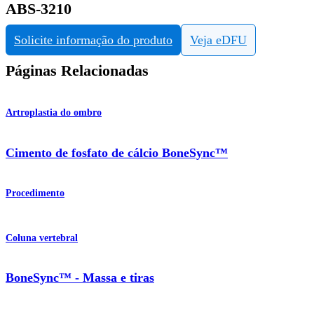
ABS-3210
Solicite informação do produto
Veja eDFU
Páginas Relacionadas
Artroplastia do ombro
Cimento de fosfato de cálcio BoneSync™
Procedimento
Coluna vertebral
BoneSync™ - Massa e tiras