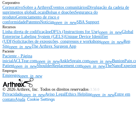
Corporativo
Corporativo
Sobre a Arthrex
Eventos comunitários
Divulgação da cadeia de
suprimentos global
Locais
Bolsas e doações
Segurança do
produto
Gerenciamento de risco e
conformidade
Patentes
Notícias
SBA Support
open_in_new
Recursos
Linha direta de codificação
eDFUs (Instructions for Use)
Global
open_in_new
Enterprise Labeling System (GELS)
Unique Device Identifier
(UDI)
Solicitações de exposições, congressos e workshops
Rep
open_in_new
Site
The Arthrex Surgeon App
open_in_new
Paciente
Paciente - Página
inicial
ACLTear.com
AnkleSprain.com
BunionPain.
open_in_new
open_in_new
Patient
ShoulderReplacement.com
TheNanoExperie
open_in_new
open_in_new
Empregos
Empregos
open_in_new
©
2026
Arthrex, Inc. Todos os direitos reservados
v3.56.0
Privacidade
Aviso Legal
Ethics Helpline
Entre em
open_in_new
open_in_new
contato
Ajuda
Cookie Settings