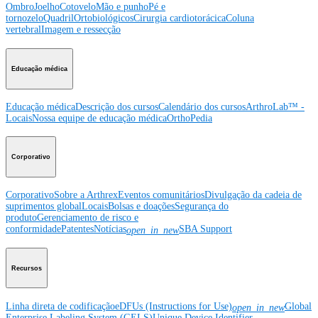
Ombro
Joelho
Cotovelo
Mão e punho
Pé e
tornozelo
Quadril
Ortobiológicos
Cirurgia cardiotorácica
Coluna
vertebral
Imagem e ressecção
Educação médica
Educação médica
Descrição dos cursos
Calendário dos cursos
ArthroLab™ -
Locais
Nossa equipe de educação médica
OrthoPedia
Corporativo
Corporativo
Sobre a Arthrex
Eventos comunitários
Divulgação da cadeia de
suprimentos global
Locais
Bolsas e doações
Segurança do
produto
Gerenciamento de risco e
conformidade
Patentes
Notícias
SBA Support
open_in_new
Recursos
Linha direta de codificação
eDFUs (Instructions for Use)
Global
open_in_new
Enterprise Labeling System (GELS)
Unique Device Identifier