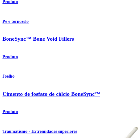
Produto
Pé e tornozelo
BoneSync™ Bone Void Fillers
Produto
Joelho
Cimento de fosfato de cálcio BoneSync™
Produto
Traumatismo - Extremidades superiores