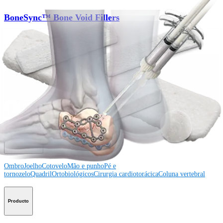
BoneSync™ Bone Void Fillers
Produto
Como podemos ajudar?
Contacte um representante
Veja eventos, laboratórios e oportunidades educacionais
Inscreva-se para receber: O que há de novo na Arthrex?
Conecte-se conosco
Procedimento
Ombro
Joelho
Cotovelo
Mão e punho
Pé e
tornozelo
Quadril
Ortobiológicos
Cirurgia cardiotorácica
Coluna vertebral
Producto