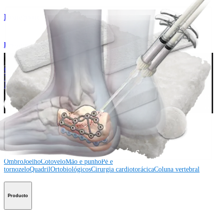
BoneSync™ Bone Void Fillers
Produto
Como podemos ajudar?
Contacte um representante
Veja eventos, laboratórios e oportunidades educacionais
Inscreva-se para receber: O que há de novo na Arthrex?
Conecte-se conosco
Procedimento
Ombro
Joelho
Cotovelo
Mão e punho
Pé e
tornozelo
Quadril
Ortobiológicos
Cirurgia cardiotorácica
Coluna vertebral
Producto