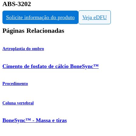
ABS-3202
Solicite informação do produto
Veja eDFU
Páginas Relacionadas
Artroplastia do ombro
Cimento de fosfato de cálcio BoneSync™
Procedimento
Coluna vertebral
BoneSync™ - Massa e tiras