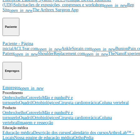
(UDI)
Solicitações de exposições, congressos e workshops
Rep
open_in_new
Site
The Arthrex Surgeon App
open_in_new
Paciente
Paciente - Página
inicial
ACLTear.com
AnkleSprain.com
BunionPain.
open_in_new
open_in_new
Patient
ShoulderReplacement.com
TheNanoExperie
open_in_new
open_in_new
Empregos
Empregos
open_in_new
Procedimento
Ombro
Joelho
Cotovelo
Mão e punho
Pé e
tornozelo
Quadril
Ortobiológicos
Cirurgia cardiotorácica
Coluna vertebral
Producto
Ombro
Joelho
Cotovelo
Mão e punho
Pé e
tornozelo
Quadril
Ortobiológicos
Cirurgia cardiotorácica
Coluna
vertebral
Imagem e ressecção
Educação médica
Educação médica
Descrição dos cursos
Calendário dos cursos
ArthroLab™ -
Locais
Nossa equipe de educação médica
OrthoPedia