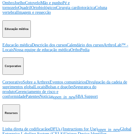
Ombro
Joelho
Cotovelo
Mão e punho
Pé e
tornozelo
Quadril
Ortobiológicos
Cirurgia cardiotorácica
Coluna
vertebral
Imagem e ressecção
Educação médica
Educação médica
Descrição dos cursos
Calendário dos cursos
ArthroLab™ -
Locais
Nossa equipe de educação médica
OrthoPedia
Corporativo
Corporativo
Sobre a Arthrex
Eventos comunitários
Divulgação da cadeia de
suprimentos global
Locais
Bolsas e doações
Segurança do
produto
Gerenciamento de risco e
conformidade
Patentes
Notícias
SBA Support
open_in_new
Recursos
Linha direta de codificação
eDFUs (Instructions for Use)
Global
open_in_new
Enterprise Labeling System (GELS)
Unique Device Identifier