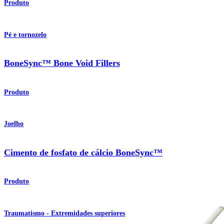
Produto
Pé e tornozelo
BoneSync™ Bone Void Fillers
Produto
Joelho
Cimento de fosfato de cálcio BoneSync™
Produto
Traumatismo - Extremidades superiores