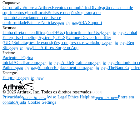
Corporativo
Corporativo
Sobre a Arthrex
Eventos comunitários
Divulgação da cadeia de
suprimentos global
Locais
Bolsas e doações
Segurança do
produto
Gerenciamento de risco e
conformidade
Patentes
Notícias
SBA Support
open_in_new
Recursos
Linha direta de codificação
eDFUs (Instructions for Use)
Global
open_in_new
Enterprise Labeling System (GELS)
Unique Device Identifier
(UDI)
Solicitações de exposições, congressos e workshops
Rep
open_in_new
Site
The Arthrex Surgeon App
open_in_new
Paciente
Paciente - Página
inicial
ACLTear.com
AnkleSprain.com
BunionPain.
open_in_new
open_in_new
Patient
ShoulderReplacement.com
TheNanoExperie
open_in_new
open_in_new
Empregos
Empregos
open_in_new
©
2026
Arthrex, Inc. Todos os direitos reservados
v3.56.0
Privacidade
Aviso Legal
Ethics Helpline
Entre em
open_in_new
open_in_new
contato
Ajuda
Cookie Settings