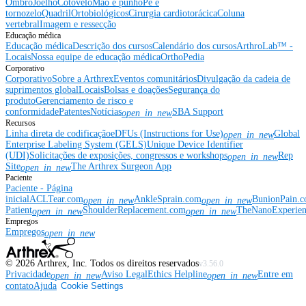
Ombro
Joelho
Cotovelo
Mão e punho
Pé e
tornozelo
Quadril
Ortobiológicos
Cirurgia cardiotorácica
Coluna
vertebral
Imagem e ressecção
Educação médica
Educação médica
Descrição dos cursos
Calendário dos cursos
ArthroLab™ -
Locais
Nossa equipe de educação médica
OrthoPedia
Corporativo
Corporativo
Sobre a Arthrex
Eventos comunitários
Divulgação da cadeia de
suprimentos global
Locais
Bolsas e doações
Segurança do
produto
Gerenciamento de risco e
conformidade
Patentes
Notícias
SBA Support
open_in_new
Recursos
Linha direta de codificação
eDFUs (Instructions for Use)
Global
open_in_new
Enterprise Labeling System (GELS)
Unique Device Identifier
(UDI)
Solicitações de exposições, congressos e workshops
Rep
open_in_new
Site
The Arthrex Surgeon App
open_in_new
Paciente
Paciente - Página
inicial
ACLTear.com
AnkleSprain.com
BunionPain.
open_in_new
open_in_new
Patient
ShoulderReplacement.com
TheNanoExperie
open_in_new
open_in_new
Empregos
Empregos
open_in_new
©
2026
Arthrex, Inc. Todos os direitos reservados
v3.56.0
Privacidade
Aviso Legal
Ethics Helpline
Entre em
open_in_new
open_in_new
contato
Ajuda
Cookie Settings