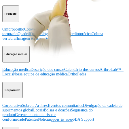
Producto
Ombro
Joelho
Cotovelo
Mão e punho
Pé e
tornozelo
Quadril
Ortobiológicos
Cirurgia cardiotorácica
Coluna
vertebral
Imagem e ressecção
Educação médica
Educação médica
Descrição dos cursos
Calendário dos cursos
ArthroLab™ -
Locais
Nossa equipe de educação médica
OrthoPedia
Corporativo
Corporativo
Sobre a Arthrex
Eventos comunitários
Divulgação da cadeia de
suprimentos global
Locais
Bolsas e doações
Segurança do
produto
Gerenciamento de risco e
conformidade
Patentes
Notícias
SBA Support
open_in_new