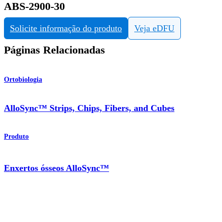
ABS-2900-30
Solicite informação do produto
Veja eDFU
Páginas Relacionadas
Ortobiologia
AlloSync™ Strips, Chips, Fibers, and Cubes
Produto
Enxertos ósseos AlloSync™