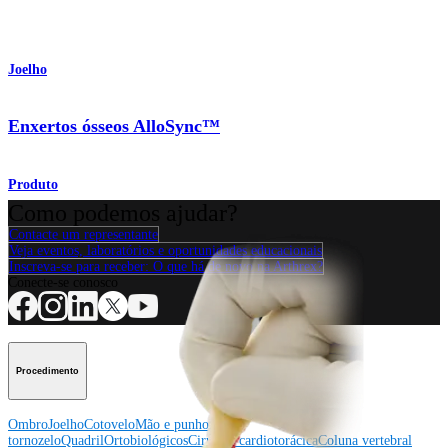
Joelho
Enxertos ósseos AlloSync™
Produto
Como podemos ajudar?
Contacte um representante
Veja eventos, laboratórios e oportunidades educacionais
Inscreva-se para receber: O que há de novo na Arthrex?
Conecte-se conosco
Procedimento
Ombro
Joelho
Cotovelo
Mão e punho
Pé e
tornozelo
Quadril
Ortobiológicos
Cirurgia cardiotorácica
Coluna vertebral