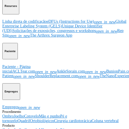
Recursos
Linha direta de codificação
eDFUs (Instructions for Use)
Global
open_in_new
Enterprise Labeling System (GELS)
Unique Device Identifier
(UDI)
Solicitações de exposições, congressos e workshops
Rep
open_in_new
Site
The Arthrex Surgeon App
open_in_new
Paciente
Paciente - Página
inicial
ACLTear.com
AnkleSprain.com
BunionPain.
open_in_new
open_in_new
Patient
ShoulderReplacement.com
TheNanoExperie
open_in_new
open_in_new
Empregos
Empregos
open_in_new
Procedimento
Ombro
Joelho
Cotovelo
Mão e punho
Pé e
tornozelo
Quadril
Ortobiológicos
Cirurgia cardiotorácica
Coluna vertebral
Producto