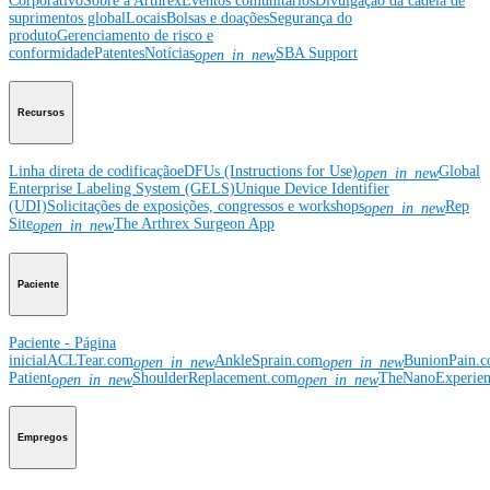
Corporativo
Sobre a Arthrex
Eventos comunitários
Divulgação da cadeia de
suprimentos global
Locais
Bolsas e doações
Segurança do
produto
Gerenciamento de risco e
conformidade
Patentes
Notícias
SBA Support
open_in_new
Recursos
Linha direta de codificação
eDFUs (Instructions for Use)
Global
open_in_new
Enterprise Labeling System (GELS)
Unique Device Identifier
(UDI)
Solicitações de exposições, congressos e workshops
Rep
open_in_new
Site
The Arthrex Surgeon App
open_in_new
Paciente
Paciente - Página
inicial
ACLTear.com
AnkleSprain.com
BunionPain.
open_in_new
open_in_new
Patient
ShoulderReplacement.com
TheNanoExperie
open_in_new
open_in_new
Empregos