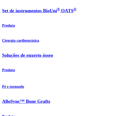
®
®
Set de instrumentos BioUni
OATS
Produto
Cirurgia cardiotoráxica
Soluções de enxerto ósseo
Produto
Pé e tornozelo
AlloSync™ Bone Grafts