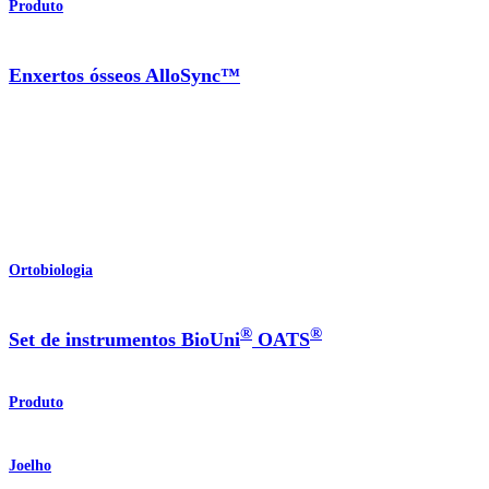
Produto
Enxertos ósseos AlloSync™
Ortobiologia
®
®
Set de instrumentos BioUni
OATS
Produto
Joelho