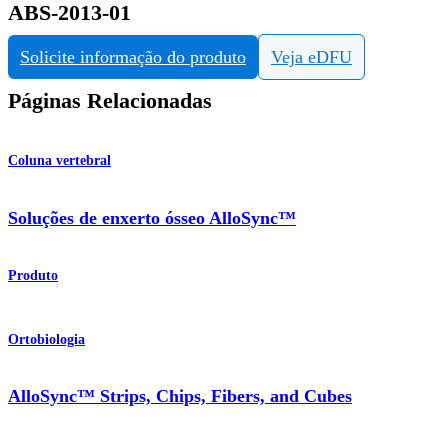
ABS-2013-01
Solicite informação do produto
Veja eDFU
Páginas Relacionadas
Coluna vertebral
Soluções de enxerto ósseo AlloSync™
Produto
Ortobiologia
AlloSync™ Strips, Chips, Fibers, and Cubes