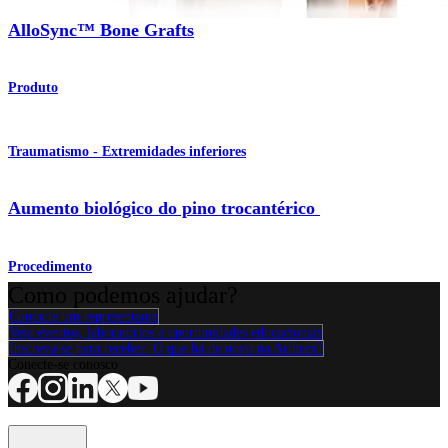
AlloSync™ Bone Grafts
Produto
Traumatismo - Extremidades inferiores
Aumento biológico do pino trocantérico
Procedimento
Como podemos ajudar?
Contacte um representante
Veja eventos, laboratórios e oportunidades educacionais
Inscreva-se para receber: O que há de novo na Arthrex?
Conecte-se conosco