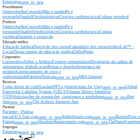
Empregos
open_in_new
Procedimento
Ombro
Joelho
Cotovelo
Mão e punho
Pé e
tornozelo
Quadril
Ortobiológicos
Cirurgia cardiotorácica
Coluna vertebral
Producto
Ombro
Joelho
Cotovelo
Mão e punho
Pé e
tornozelo
Quadril
Ortobiológicos
Cirurgia cardiotorácica
Coluna
vertebral
Imagem e ressecção
Educação médica
Educação médica
Descrição dos cursos
Calendário dos cursos
ArthroLab™ -
Locais
Nossa equipe de educação médica
OrthoPedia
Corporativo
Corporativo
Sobre a Arthrex
Eventos comunitários
Divulgação da cadeia de
suprimentos global
Locais
Bolsas e doações
Segurança do
produto
Gerenciamento de risco e
conformidade
Patentes
Notícias
SBA Support
open_in_new
Recursos
Linha direta de codificação
eDFUs (Instructions for Use)
Global
open_in_new
Enterprise Labeling System (GELS)
Unique Device Identifier
(UDI)
Solicitações de exposições, congressos e workshops
Rep
open_in_new
Site
The Arthrex Surgeon App
open_in_new
Paciente
Paciente - Página
inicial
ACLTear.com
AnkleSprain.com
BunionPain.
open_in_new
open_in_new
Patient
ShoulderReplacement.com
TheNanoExperie
open_in_new
open_in_new
Empregos
Empregos
open_in_new