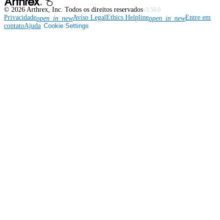
©
2026
Arthrex, Inc. Todos os direitos reservados
v3.56.0
Privacidade
Aviso Legal
Ethics Helpline
Entre em
open_in_new
open_in_new
contato
Ajuda
Cookie Settings