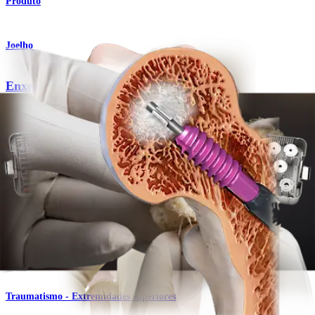
Produto
Joelho
Enxertos ósseos AlloSync™
Produto
Pé e tornozelo
®
Talus OATS
Set
Produto
Traumatismo - Extremidades superiores