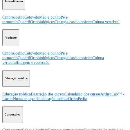
Procedimento
Ombro
Joelho
Cotovelo
Mão e punho
Pé e
tornozelo
Quadril
Ortobiológicos
Cirurgia cardiotorácica
Coluna vertebral
Producto
Ombro
Joelho
Cotovelo
Mão e punho
Pé e
tornozelo
Quadril
Ortobiológicos
Cirurgia cardiotorácica
Coluna
vertebral
Imagem e ressecção
Educação médica
Educação médica
Descrição dos cursos
Calendário dos cursos
ArthroLab™ -
Locais
Nossa equipe de educação médica
OrthoPedia
Corporativo