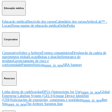
Educação médica
Educação médica
Descrição dos cursos
Calendário dos cursos
ArthroLab™ -
Locais
Nossa equipe de educação médica
OrthoPedia
Corporativo
Corporativo
Sobre a Arthrex
Eventos comunitários
Divulgação da cadeia de
suprimentos global
Locais
Bolsas e doações
Segurança do
produto
Gerenciamento de risco e
conformidade
Patentes
Notícias
SBA Support
open_in_new
Recursos
Linha direta de codificação
eDFUs (Instructions for Use)
Global
open_in_new
Enterprise Labeling System (GELS)
Unique Device Identifier
(UDI)
Solicitações de exposições, congressos e workshops
Rep
open_in_new
Site
The Arthrex Surgeon App
open_in_new