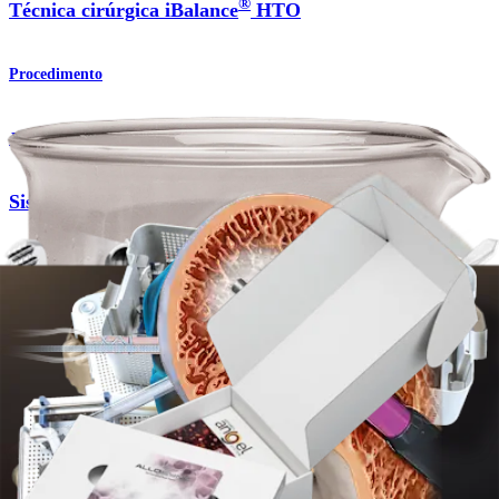
®
Técnica cirúrgica iBalance
HTO
Procedimento
Joelho
Sistema iBalance™ HTO
Produto
Joelho
Enxertos ósseos AlloSync™
Produto