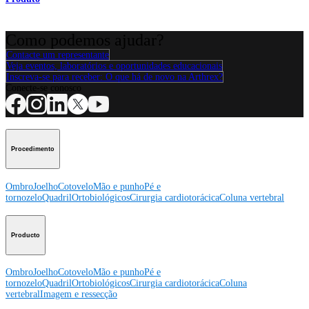
Como podemos ajudar?
Contacte um representante
Veja eventos, laboratórios e oportunidades educacionais
Inscreva-se para receber: O que há de novo na Arthrex?
Conecte-se conosco
Procedimento
Ombro
Joelho
Cotovelo
Mão e punho
Pé e
tornozelo
Quadril
Ortobiológicos
Cirurgia cardiotorácica
Coluna vertebral
Producto
Ombro
Joelho
Cotovelo
Mão e punho
Pé e
tornozelo
Quadril
Ortobiológicos
Cirurgia cardiotorácica
Coluna
vertebral
Imagem e ressecção