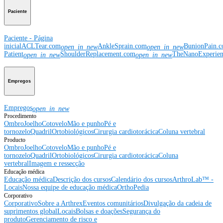
Paciente
Paciente - Página
inicial
ACLTear.com
AnkleSprain.com
BunionPain.
open_in_new
open_in_new
Patient
ShoulderReplacement.com
TheNanoExperie
open_in_new
open_in_new
Empregos
Empregos
open_in_new
Procedimento
Ombro
Joelho
Cotovelo
Mão e punho
Pé e
tornozelo
Quadril
Ortobiológicos
Cirurgia cardiotorácica
Coluna vertebral
Producto
Ombro
Joelho
Cotovelo
Mão e punho
Pé e
tornozelo
Quadril
Ortobiológicos
Cirurgia cardiotorácica
Coluna
vertebral
Imagem e ressecção
Educação médica
Educação médica
Descrição dos cursos
Calendário dos cursos
ArthroLab™ -
Locais
Nossa equipe de educação médica
OrthoPedia
Corporativo
Corporativo
Sobre a Arthrex
Eventos comunitários
Divulgação da cadeia de
suprimentos global
Locais
Bolsas e doações
Segurança do
produto
Gerenciamento de risco e