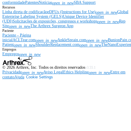
conformidade
Patentes
Notícias
SBA Support
open_in_new
Recursos
Linha direta de codificação
eDFUs (Instructions for Use)
Global
open_in_new
Enterprise Labeling System (GELS)
Unique Device Identifier
(UDI)
Solicitações de exposições, congressos e workshops
Rep
open_in_new
Site
The Arthrex Surgeon App
open_in_new
Paciente
Paciente - Página
inicial
ACLTear.com
AnkleSprain.com
BunionPain.
open_in_new
open_in_new
Patient
ShoulderReplacement.com
TheNanoExperie
open_in_new
open_in_new
Empregos
Empregos
open_in_new
©
2026
Arthrex, Inc. Todos os direitos reservados
v3.55.1
Privacidade
Aviso Legal
Ethics Helpline
Entre em
open_in_new
open_in_new
contato
Ajuda
Cookie Settings