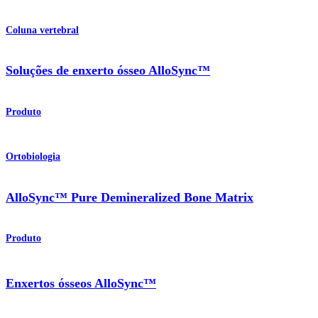
Coluna vertebral
Soluções de enxerto ósseo AlloSync™
Produto
Ortobiologia
AlloSync™ Pure Demineralized Bone Matrix
Produto
Enxertos ósseos AlloSync™