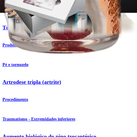
Ortobiologia
Técnica BioACL™
Produto
Pé e tornozelo
Artrodese tripla (artrite)
Procedimento
Traumatismo - Extremidades inferiores
Aumento biológico do pino trocantérico