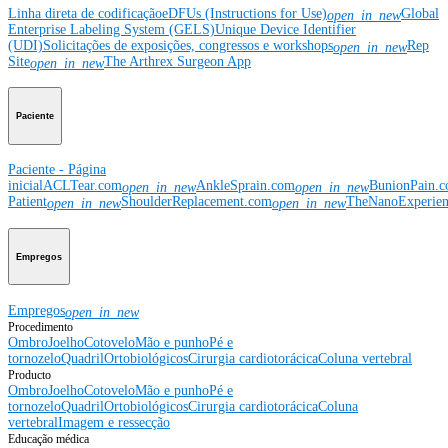
Linha direta de codificação
eDFUs (Instructions for Use)
Global
open_in_new
Enterprise Labeling System (GELS)
Unique Device Identifier
(UDI)
Solicitações de exposições, congressos e workshops
Rep
open_in_new
Site
The Arthrex Surgeon App
open_in_new
Paciente
Paciente - Página
inicial
ACLTear.com
AnkleSprain.com
BunionPain.
open_in_new
open_in_new
Patient
ShoulderReplacement.com
TheNanoExperie
open_in_new
open_in_new
Empregos
Empregos
open_in_new
Procedimento
Ombro
Joelho
Cotovelo
Mão e punho
Pé e
tornozelo
Quadril
Ortobiológicos
Cirurgia cardiotorácica
Coluna vertebral
Producto
Ombro
Joelho
Cotovelo
Mão e punho
Pé e
tornozelo
Quadril
Ortobiológicos
Cirurgia cardiotorácica
Coluna
vertebral
Imagem e ressecção
Educação médica