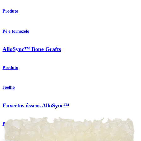
Produto
Pé e tornozelo
AlloSync™ Bone Grafts
Produto
Joelho
Enxertos ósseos AlloSync™
Produto