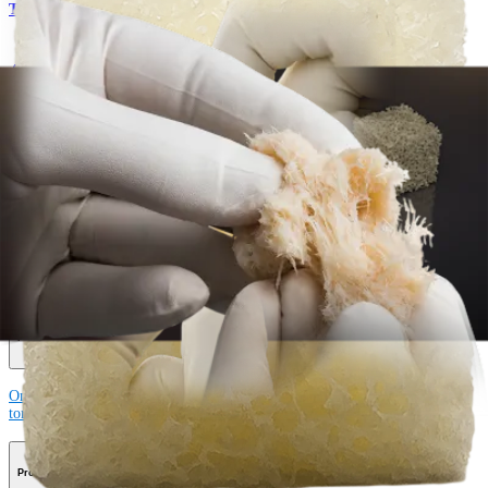
Traumatismo - Extremidades superiores
AlloSync™ Bone Grafts
Produto
Como podemos ajudar?
Contacte um representante
Veja eventos, laboratórios e oportunidades educacionais
Inscreva-se para receber: O que há de novo na Arthrex?
Conecte-se conosco
Procedimento
Ombro
Joelho
Cotovelo
Mão e punho
Pé e
tornozelo
Quadril
Ortobiológicos
Cirurgia cardiotorácica
Coluna vertebral
Producto