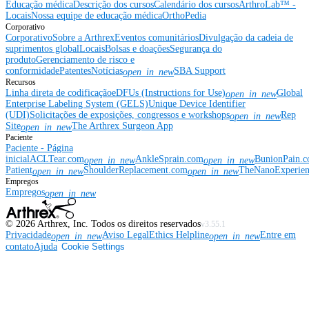
Educação médica
Descrição dos cursos
Calendário dos cursos
ArthroLab™ -
Locais
Nossa equipe de educação médica
OrthoPedia
Corporativo
Corporativo
Sobre a Arthrex
Eventos comunitários
Divulgação da cadeia de
suprimentos global
Locais
Bolsas e doações
Segurança do
produto
Gerenciamento de risco e
conformidade
Patentes
Notícias
SBA Support
open_in_new
Recursos
Linha direta de codificação
eDFUs (Instructions for Use)
Global
open_in_new
Enterprise Labeling System (GELS)
Unique Device Identifier
(UDI)
Solicitações de exposições, congressos e workshops
Rep
open_in_new
Site
The Arthrex Surgeon App
open_in_new
Paciente
Paciente - Página
inicial
ACLTear.com
AnkleSprain.com
BunionPain.
open_in_new
open_in_new
Patient
ShoulderReplacement.com
TheNanoExperie
open_in_new
open_in_new
Empregos
Empregos
open_in_new
©
2026
Arthrex, Inc. Todos os direitos reservados
v3.55.1
Privacidade
Aviso Legal
Ethics Helpline
Entre em
open_in_new
open_in_new
contato
Ajuda
Cookie Settings