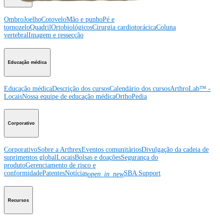
Ombro
Joelho
Cotovelo
Mão e punho
Pé e
tornozelo
Quadril
Ortobiológicos
Cirurgia cardiotorácica
Coluna
vertebral
Imagem e ressecção
Educação médica
Educação médica
Descrição dos cursos
Calendário dos cursos
ArthroLab™ -
Locais
Nossa equipe de educação médica
OrthoPedia
Corporativo
Corporativo
Sobre a Arthrex
Eventos comunitários
Divulgação da cadeia de
suprimentos global
Locais
Bolsas e doações
Segurança do
produto
Gerenciamento de risco e
conformidade
Patentes
Notícias
SBA Support
open_in_new
Recursos