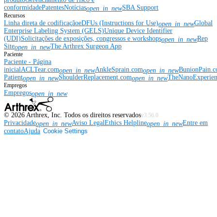
conformidade
Patentes
Notícias
SBA Support
open_in_new
Recursos
Linha direta de codificação
eDFUs (Instructions for Use)
Global
open_in_new
Enterprise Labeling System (GELS)
Unique Device Identifier
(UDI)
Solicitações de exposições, congressos e workshops
Rep
open_in_new
Site
The Arthrex Surgeon App
open_in_new
Paciente
Paciente - Página
inicial
ACLTear.com
AnkleSprain.com
BunionPain.
open_in_new
open_in_new
Patient
ShoulderReplacement.com
TheNanoExperie
open_in_new
open_in_new
Empregos
Empregos
open_in_new
©
2026
Arthrex, Inc. Todos os direitos reservados
v3.56.0
Privacidade
Aviso Legal
Ethics Helpline
Entre em
open_in_new
open_in_new
contato
Ajuda
Cookie Settings