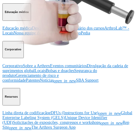
Educação médica
Educação médica
Descrição dos cursos
Calendário dos cursos
ArthroLab™ -
Locais
Nossa equipe de educação médica
OrthoPedia
Corporativo
Corporativo
Sobre a Arthrex
Eventos comunitários
Divulgação da cadeia de
suprimentos global
Locais
Bolsas e doações
Segurança do
produto
Gerenciamento de risco e
conformidade
Patentes
Notícias
SBA Support
open_in_new
Recursos
Linha direta de codificação
eDFUs (Instructions for Use)
Global
open_in_new
Enterprise Labeling System (GELS)
Unique Device Identifier
(UDI)
Solicitações de exposições, congressos e workshops
Rep
open_in_new
Site
The Arthrex Surgeon App
open_in_new