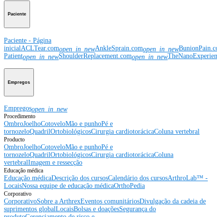
Paciente
Paciente - Página
inicial
ACLTear.com
AnkleSprain.com
BunionPain.
open_in_new
open_in_new
Patient
ShoulderReplacement.com
TheNanoExperie
open_in_new
open_in_new
Empregos
Empregos
open_in_new
Procedimento
Ombro
Joelho
Cotovelo
Mão e punho
Pé e
tornozelo
Quadril
Ortobiológicos
Cirurgia cardiotorácica
Coluna vertebral
Producto
Ombro
Joelho
Cotovelo
Mão e punho
Pé e
tornozelo
Quadril
Ortobiológicos
Cirurgia cardiotorácica
Coluna
vertebral
Imagem e ressecção
Educação médica
Educação médica
Descrição dos cursos
Calendário dos cursos
ArthroLab™ -
Locais
Nossa equipe de educação médica
OrthoPedia
Corporativo
Corporativo
Sobre a Arthrex
Eventos comunitários
Divulgação da cadeia de
suprimentos global
Locais
Bolsas e doações
Segurança do
produto
Gerenciamento de risco e