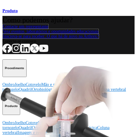
Produto
Como podemos ajudar?
Contacte um representante
Veja eventos, laboratórios e oportunidades educacionais
Inscreva-se para receber: O que há de novo na Arthrex?
Conecte-se conosco
Procedimento
Ombro
Joelho
Cotovelo
Mão e punho
Pé e
tornozelo
Quadril
Ortobiológicos
Cirurgia cardiotorácica
Coluna vertebral
Producto
Ombro
Joelho
Cotovelo
Mão e punho
Pé e
tornozelo
Quadril
Ortobiológicos
Cirurgia cardiotorácica
Coluna
vertebral
Imagem e ressecção