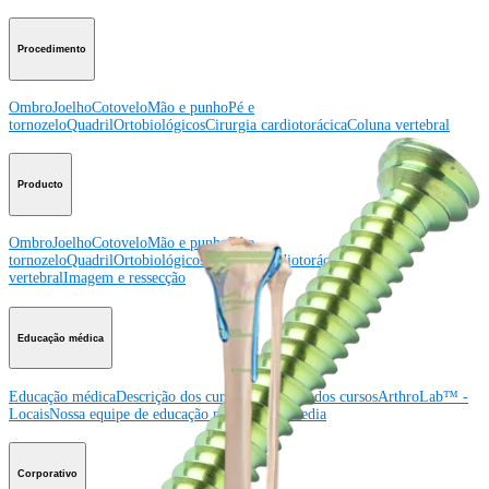
Procedimento
Ombro
Joelho
Cotovelo
Mão e punho
Pé e
tornozelo
Quadril
Ortobiológicos
Cirurgia cardiotorácica
Coluna vertebral
Producto
Ombro
Joelho
Cotovelo
Mão e punho
Pé e
tornozelo
Quadril
Ortobiológicos
Cirurgia cardiotorácica
Coluna
vertebral
Imagem e ressecção
Educação médica
Educação médica
Descrição dos cursos
Calendário dos cursos
ArthroLab™ -
Locais
Nossa equipe de educação médica
OrthoPedia
Corporativo