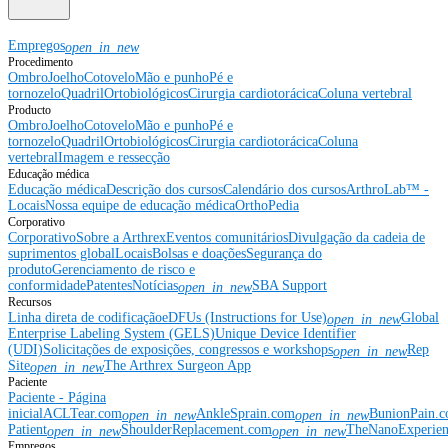
Empregos
open_in_new
Procedimento
Ombro
Joelho
Cotovelo
Mão e punho
Pé e
tornozelo
Quadril
Ortobiológicos
Cirurgia cardiotorácica
Coluna vertebral
Producto
Ombro
Joelho
Cotovelo
Mão e punho
Pé e
tornozelo
Quadril
Ortobiológicos
Cirurgia cardiotorácica
Coluna
vertebral
Imagem e ressecção
Educação médica
Educação médica
Descrição dos cursos
Calendário dos cursos
ArthroLab™ -
Locais
Nossa equipe de educação médica
OrthoPedia
Corporativo
Corporativo
Sobre a Arthrex
Eventos comunitários
Divulgação da cadeia de
suprimentos global
Locais
Bolsas e doações
Segurança do
produto
Gerenciamento de risco e
conformidade
Patentes
Notícias
SBA Support
open_in_new
Recursos
Linha direta de codificação
eDFUs (Instructions for Use)
Global
open_in_new
Enterprise Labeling System (GELS)
Unique Device Identifier
(UDI)
Solicitações de exposições, congressos e workshops
Rep
open_in_new
Site
The Arthrex Surgeon App
open_in_new
Paciente
Paciente - Página
inicial
ACLTear.com
AnkleSprain.com
BunionPain.
open_in_new
open_in_new
Patient
ShoulderReplacement.com
TheNanoExperie
open_in_new
open_in_new
Empregos