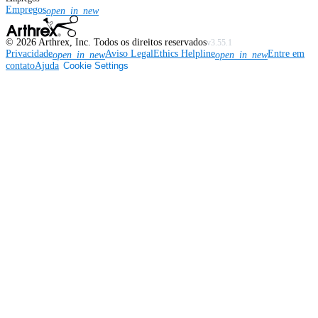
Empregos
open_in_new
©
2026
Arthrex, Inc. Todos os direitos reservados
v3.55.1
Privacidade
Aviso Legal
Ethics Helpline
Entre em
open_in_new
open_in_new
contato
Ajuda
Cookie Settings