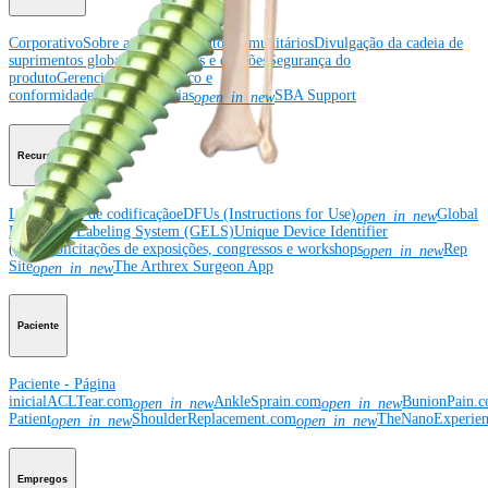
Corporativo
Sobre a Arthrex
Eventos comunitários
Divulgação da cadeia de
suprimentos global
Locais
Bolsas e doações
Segurança do
produto
Gerenciamento de risco e
conformidade
Patentes
Notícias
SBA Support
open_in_new
Recursos
Linha direta de codificação
eDFUs (Instructions for Use)
Global
open_in_new
Enterprise Labeling System (GELS)
Unique Device Identifier
(UDI)
Solicitações de exposições, congressos e workshops
Rep
open_in_new
Site
The Arthrex Surgeon App
open_in_new
Paciente
Paciente - Página
inicial
ACLTear.com
AnkleSprain.com
BunionPain.
open_in_new
open_in_new
Patient
ShoulderReplacement.com
TheNanoExperie
open_in_new
open_in_new
Empregos