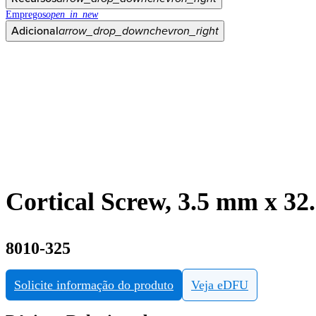
Empregos
open_in_new
Adicional
arrow_drop_down
chevron_right
Cortical Screw, 3.5 mm x 3
8010-325
Solicite informação do produto
Veja eDFU