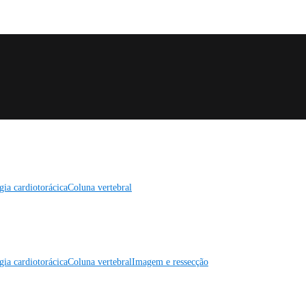
gia cardiotorácica
Coluna vertebral
gia cardiotorácica
Coluna vertebral
Imagem e ressecção