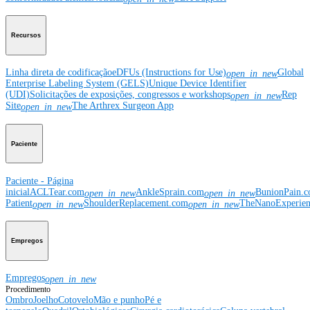
Recursos
Linha direta de codificação
eDFUs (Instructions for Use)
Global
open_in_new
Enterprise Labeling System (GELS)
Unique Device Identifier
(UDI)
Solicitações de exposições, congressos e workshops
Rep
open_in_new
Site
The Arthrex Surgeon App
open_in_new
Paciente
Paciente - Página
inicial
ACLTear.com
AnkleSprain.com
BunionPain.
open_in_new
open_in_new
Patient
ShoulderReplacement.com
TheNanoExperie
open_in_new
open_in_new
Empregos
Empregos
open_in_new
Procedimento
Ombro
Joelho
Cotovelo
Mão e punho
Pé e