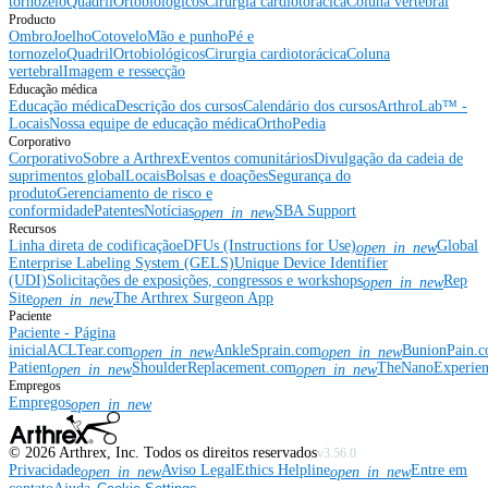
tornozelo
Quadril
Ortobiológicos
Cirurgia cardiotorácica
Coluna vertebral
Producto
Ombro
Joelho
Cotovelo
Mão e punho
Pé e
tornozelo
Quadril
Ortobiológicos
Cirurgia cardiotorácica
Coluna
vertebral
Imagem e ressecção
Educação médica
Educação médica
Descrição dos cursos
Calendário dos cursos
ArthroLab™ -
Locais
Nossa equipe de educação médica
OrthoPedia
Corporativo
Corporativo
Sobre a Arthrex
Eventos comunitários
Divulgação da cadeia de
suprimentos global
Locais
Bolsas e doações
Segurança do
produto
Gerenciamento de risco e
conformidade
Patentes
Notícias
SBA Support
open_in_new
Recursos
Linha direta de codificação
eDFUs (Instructions for Use)
Global
open_in_new
Enterprise Labeling System (GELS)
Unique Device Identifier
(UDI)
Solicitações de exposições, congressos e workshops
Rep
open_in_new
Site
The Arthrex Surgeon App
open_in_new
Paciente
Paciente - Página
inicial
ACLTear.com
AnkleSprain.com
BunionPain.
open_in_new
open_in_new
Patient
ShoulderReplacement.com
TheNanoExperie
open_in_new
open_in_new
Empregos
Empregos
open_in_new
©
2026
Arthrex, Inc. Todos os direitos reservados
v3.56.0
Privacidade
Aviso Legal
Ethics Helpline
Entre em
open_in_new
open_in_new