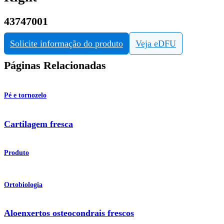
43747001
Solicite informação do produto
Veja eDFU
Páginas Relacionadas
Pé e tornozelo
Cartilagem fresca
Produto
Ortobiologia
Aloenxertos osteocondrais frescos