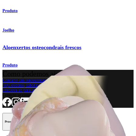
Produto
Joelho
Aloenxertos osteocondrais frescos
Produto
Como podemos ajudar?
Contacte um representante
Veja eventos, laboratórios e oportunidades educacionais
Inscreva-se para receber: O que há de novo na Arthrex?
Conecte-se conosco
Procedimento