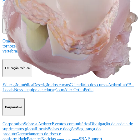
Ombro
Joelho
Cotovelo
Mão e punho
Pé e
tornozelo
Quadril
Ortobiológicos
Cirurgia cardiotorácica
Coluna vertebral
Producto
Ombro
Joelho
Cotovelo
Mão e punho
Pé e
tornozelo
Quadril
Ortobiológicos
Cirurgia cardiotorácica
Coluna
vertebral
Imagem e ressecção
Educação médica
Educação médica
Descrição dos cursos
Calendário dos cursos
ArthroLab™ -
Locais
Nossa equipe de educação médica
OrthoPedia
Corporativo
Corporativo
Sobre a Arthrex
Eventos comunitários
Divulgação da cadeia de
suprimentos global
Locais
Bolsas e doações
Segurança do
produto
Gerenciamento de risco e
conformidade
Patentes
Notícias
SBA Support
open_in_new