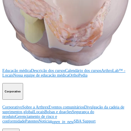
Producto
Ombro
Joelho
Cotovelo
Mão e punho
Pé e
tornozelo
Quadril
Ortobiológicos
Cirurgia cardiotorácica
Coluna
vertebral
Imagem e ressecção
Educação médica
Educação médica
Descrição dos cursos
Calendário dos cursos
ArthroLab™ -
Locais
Nossa equipe de educação médica
OrthoPedia
Corporativo
Corporativo
Sobre a Arthrex
Eventos comunitários
Divulgação da cadeia de
suprimentos global
Locais
Bolsas e doações
Segurança do
produto
Gerenciamento de risco e
conformidade
Patentes
Notícias
SBA Support
open_in_new