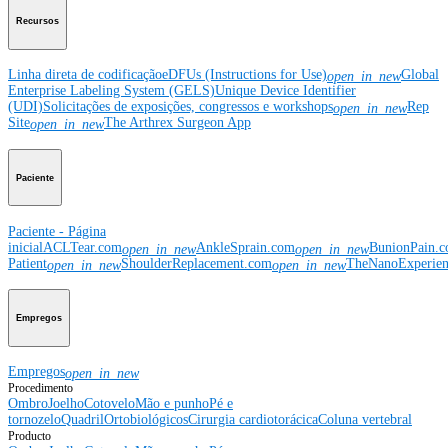
Recursos
Linha direta de codificação
eDFUs (Instructions for Use)
Global
open_in_new
Enterprise Labeling System (GELS)
Unique Device Identifier
(UDI)
Solicitações de exposições, congressos e workshops
Rep
open_in_new
Site
The Arthrex Surgeon App
open_in_new
Paciente
Paciente - Página
inicial
ACLTear.com
AnkleSprain.com
BunionPain.
open_in_new
open_in_new
Patient
ShoulderReplacement.com
TheNanoExperie
open_in_new
open_in_new
Empregos
Empregos
open_in_new
Procedimento
Ombro
Joelho
Cotovelo
Mão e punho
Pé e
tornozelo
Quadril
Ortobiológicos
Cirurgia cardiotorácica
Coluna vertebral
Producto