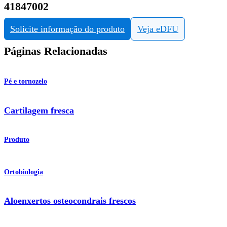
41847002
Solicite informação do produto
Veja eDFU
Páginas Relacionadas
Pé e tornozelo
Cartilagem fresca
Produto
Ortobiologia
Aloenxertos osteocondrais frescos