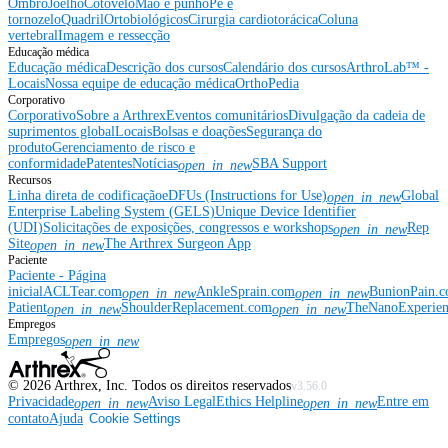
Ombro
Joelho
Cotovelo
Mão e punho
Pé e
tornozelo
Quadril
Ortobiológicos
Cirurgia cardiotorácica
Coluna
vertebral
Imagem e ressecção
Educação médica
Educação médica
Descrição dos cursos
Calendário dos cursos
ArthroLab™ -
Locais
Nossa equipe de educação médica
OrthoPedia
Corporativo
Corporativo
Sobre a Arthrex
Eventos comunitários
Divulgação da cadeia de
suprimentos global
Locais
Bolsas e doações
Segurança do
produto
Gerenciamento de risco e
conformidade
Patentes
Notícias
SBA Support
open_in_new
Recursos
Linha direta de codificação
eDFUs (Instructions for Use)
Global
open_in_new
Enterprise Labeling System (GELS)
Unique Device Identifier
(UDI)
Solicitações de exposições, congressos e workshops
Rep
open_in_new
Site
The Arthrex Surgeon App
open_in_new
Paciente
Paciente - Página
inicial
ACLTear.com
AnkleSprain.com
BunionPain.
open_in_new
open_in_new
Patient
ShoulderReplacement.com
TheNanoExperie
open_in_new
open_in_new
Empregos
Empregos
open_in_new
©
2026
Arthrex, Inc. Todos os direitos reservados
v3.56.0
Privacidade
Aviso Legal
Ethics Helpline
Entre em
open_in_new
open_in_new
contato
Ajuda
Cookie Settings