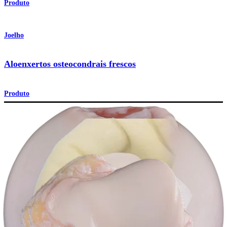
Produto
Joelho
Aloenxertos osteocondrais frescos
Produto
Como podemos ajudar?
Contacte um representante
Veja eventos, laboratórios e oportunidades educacionais
Inscreva-se para receber: O que há de novo na Arthrex?
Conecte-se conosco
Procedimento
Ombro
Joelho
Cotovelo
Mão e punho
Pé e
tornozelo
Quadril
Ortobiológicos
Cirurgia cardiotorácica
Coluna vertebral