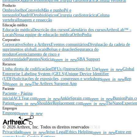
tornozelo
Quadril
Ortobiológicos
Cirurgia cardiotorácica
Coluna vertebral
Producto
Ombro
Joelho
Cotovelo
Mão e punho
Pé e
tornozelo
Quadril
Ortobiológicos
Cirurgia cardiotorácica
Coluna
vertebral
Imagem e ressecção
Educação médica
Educação médica
Descrição dos cursos
Calendário dos cursos
ArthroLab™ -
Locais
Nossa equipe de educação médica
OrthoPedia
Corporativo
Corporativo
Sobre a Arthrex
Eventos comunitários
Divulgação da cadeia de
suprimentos global
Locais
Bolsas e doações
Segurança do
produto
Gerenciamento de risco e
conformidade
Patentes
Notícias
SBA Support
open_in_new
Recursos
Linha direta de codificação
eDFUs (Instructions for Use)
Global
open_in_new
Enterprise Labeling System (GELS)
Unique Device Identifier
(UDI)
Solicitações de exposições, congressos e workshops
Rep
open_in_new
Site
The Arthrex Surgeon App
open_in_new
Paciente
Paciente - Página
inicial
ACLTear.com
AnkleSprain.com
BunionPain.
open_in_new
open_in_new
Patient
ShoulderReplacement.com
TheNanoExperie
open_in_new
open_in_new
Empregos
Empregos
open_in_new
©
2026
Arthrex, Inc. Todos os direitos reservados
v3.56.0
Privacidade
Aviso Legal
Ethics Helpline
Entre em
open_in_new
open_in_new