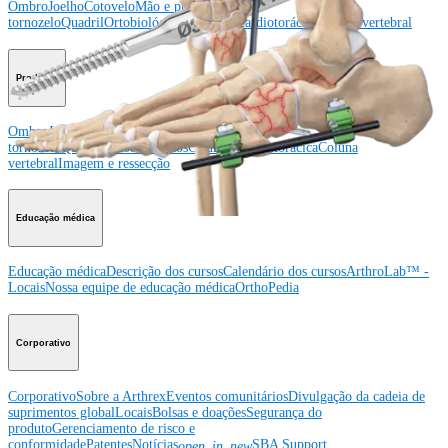
Ombro
Joelho
Cotovelo
Mão e punho
Pé e
tornozelo
Quadril
Ortobiológicos
Cirurgia cardiotorácica
Coluna vertebral
Producto
Ombro
Joelho
Cotovelo
Mão e punho
Pé e
tornozelo
Quadril
Ortobiológicos
Cirurgia cardiotorácica
Coluna
vertebral
Imagem e ressecção
Educação médica
Educação médica
Descrição dos cursos
Calendário dos cursos
ArthroLab™ -
Locais
Nossa equipe de educação médica
OrthoPedia
Corporativo
Corporativo
Sobre a Arthrex
Eventos comunitários
Divulgação da cadeia de
suprimentos global
Locais
Bolsas e doações
Segurança do
produto
Gerenciamento de risco e
conformidade
Patentes
Notícias
SBA Support
open_in_new