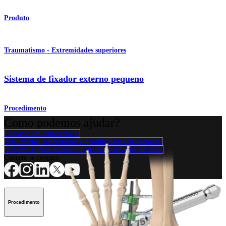
Produto
Traumatismo - Extremidades superiores
Sistema de fixador externo pequeno
Procedimento
Como podemos ajudar?
Contacte um representante
Veja eventos, laboratórios e oportunidades educacionais
Inscreva-se para receber: O que há de novo na Arthrex?
Conecte-se conosco
Procedimento