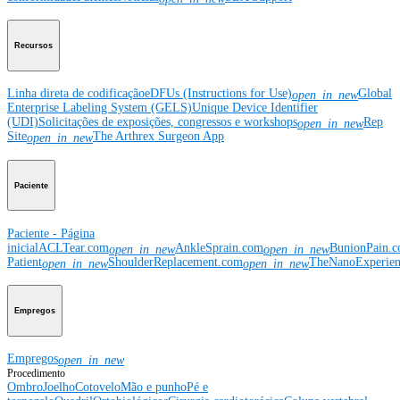
Recursos
Linha direta de codificação
eDFUs (Instructions for Use)
Global
open_in_new
Enterprise Labeling System (GELS)
Unique Device Identifier
(UDI)
Solicitações de exposições, congressos e workshops
Rep
open_in_new
Site
The Arthrex Surgeon App
open_in_new
Paciente
Paciente - Página
inicial
ACLTear.com
AnkleSprain.com
BunionPain.
open_in_new
open_in_new
Patient
ShoulderReplacement.com
TheNanoExperie
open_in_new
open_in_new
Empregos
Empregos
open_in_new
Procedimento
Ombro
Joelho
Cotovelo
Mão e punho
Pé e