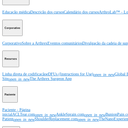
Educação médica
Descrição dos cursos
Calendário dos cursos
ArthroLab™ - Lo
Corporativo
Corporativo
Sobre a Arthrex
Eventos comunitários
Divulgação da cadeia de sup
Recursos
Linha direta de codificação
eDFUs (Instructions for Use)
Global 
open_in_new
Site
The Arthrex Surgeon App
open_in_new
Paciente
Paciente - Página
inicial
ACLTear.com
AnkleSprain.com
BunionPain.
open_in_new
open_in_new
Patient
ShoulderReplacement.com
TheNanoExperie
open_in_new
open_in_new