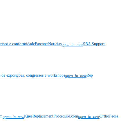
risco e conformidade
Patentes
Notícias
SBA Support
open_in_new
s de exposições, congressos e workshops
Rep
open_in_new
om
KneeReplacementProcedure.com
OrthoPedia
open_in_new
open_in_new