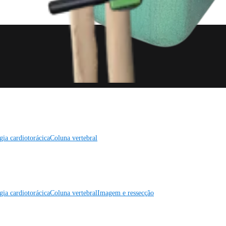
gia cardiotorácica
Coluna vertebral
gia cardiotorácica
Coluna vertebral
Imagem e ressecção