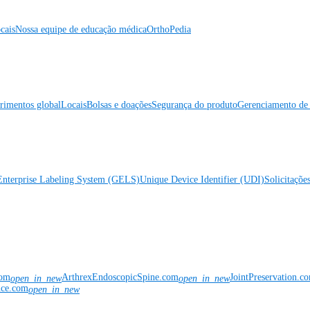
cais
Nossa equipe de educação médica
OrthoPedia
rimentos global
Locais
Bolsas e doações
Segurança do produto
Gerenciamento de 
Enterprise Labeling System (GELS)
Unique Device Identifier (UDI)
Solicitaçõe
com
ArthrexEndoscopicSpine.com
JointPreservation.c
open_in_new
open_in_new
nce.com
open_in_new