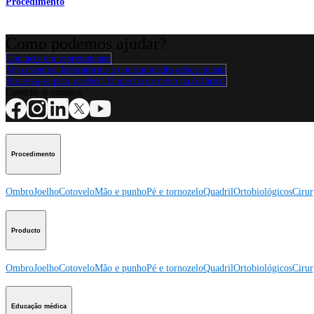
Procedimento
Como podemos ajudar?
Contacte um representante
Veja eventos, laboratórios e oportunidades educacionais
Inscreva-se para receber: O que há de novo na Arthrex?
Conecte-se conosco
Procedimento
Ombro
Joelho
Cotovelo
Mão e punho
Pé e tornozelo
Quadril
Ortobiológicos
Cirur
Producto
Ombro
Joelho
Cotovelo
Mão e punho
Pé e tornozelo
Quadril
Ortobiológicos
Cirur
Educação médica