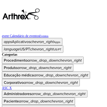
event
Calendário de eventos
Eventos
apps
Aplicativos
chevron_right
Apps
language
US/PT
chevron_right
US/PT
Categorias
Procedimento
arrow_drop_down
chevron_right
Produto
arrow_drop_down
chevron_right
Educação médica
arrow_drop_down
chevron_right
Corporativo
arrow_drop_down
chevron_right
ASC X
Administradores
arrow_drop_down
chevron_right
Paciente
arrow_drop_down
chevron_right