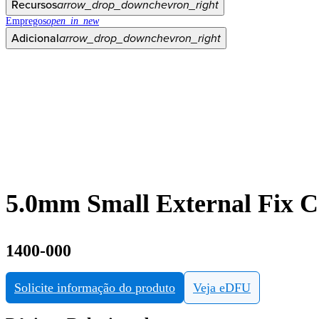
Recursos
arrow_drop_down
chevron_right
Empregos
open_in_new
Adicional
arrow_drop_down
chevron_right
5.0mm Small External Fix
1400-000
Solicite informação do produto
Veja eDFU