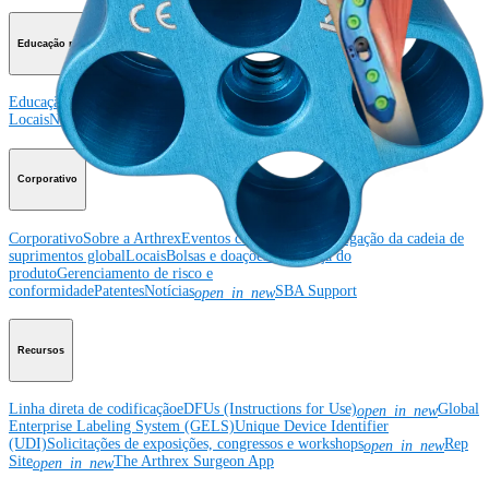
Educação médica
Educação médica
Descrição dos cursos
Calendário dos cursos
ArthroLab™ -
Locais
Nossa equipe de educação médica
OrthoPedia
Corporativo
Corporativo
Sobre a Arthrex
Eventos comunitários
Divulgação da cadeia de
suprimentos global
Locais
Bolsas e doações
Segurança do
produto
Gerenciamento de risco e
conformidade
Patentes
Notícias
SBA Support
open_in_new
Recursos
Linha direta de codificação
eDFUs (Instructions for Use)
Global
open_in_new
Enterprise Labeling System (GELS)
Unique Device Identifier
(UDI)
Solicitações de exposições, congressos e workshops
Rep
open_in_new
Site
The Arthrex Surgeon App
open_in_new