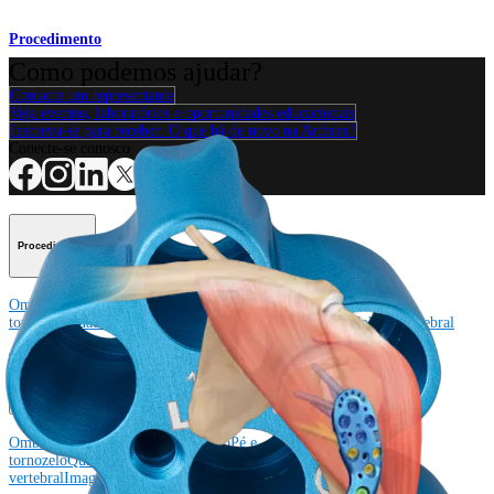
Procedimento
Como podemos ajudar?
Contacte um representante
Veja eventos, laboratórios e oportunidades educacionais
Inscreva-se para receber: O que há de novo na Arthrex?
Conecte-se conosco
Procedimento
Ombro
Joelho
Cotovelo
Mão e punho
Pé e
tornozelo
Quadril
Ortobiológicos
Cirurgia cardiotorácica
Coluna vertebral
Producto
Ombro
Joelho
Cotovelo
Mão e punho
Pé e
tornozelo
Quadril
Ortobiológicos
Cirurgia cardiotorácica
Coluna
vertebral
Imagem e ressecção