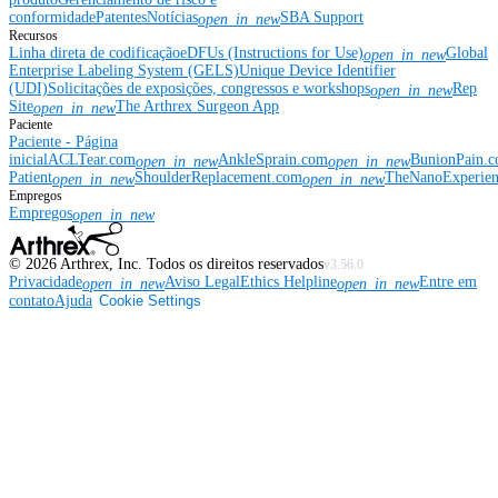
conformidade
Patentes
Notícias
SBA Support
open_in_new
Recursos
Linha direta de codificação
eDFUs (Instructions for Use)
Global
open_in_new
Enterprise Labeling System (GELS)
Unique Device Identifier
(UDI)
Solicitações de exposições, congressos e workshops
Rep
open_in_new
Site
The Arthrex Surgeon App
open_in_new
Paciente
Paciente - Página
inicial
ACLTear.com
AnkleSprain.com
BunionPain.
open_in_new
open_in_new
Patient
ShoulderReplacement.com
TheNanoExperie
open_in_new
open_in_new
Empregos
Empregos
open_in_new
©
2026
Arthrex, Inc. Todos os direitos reservados
v3.56.0
Privacidade
Aviso Legal
Ethics Helpline
Entre em
open_in_new
open_in_new
contato
Ajuda
Cookie Settings