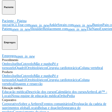
Paciente
Paciente - Página
inicial
ACLTear.com
AnkleSprain.com
BunionPain.
open_in_new
open_in_new
Patient
ShoulderReplacement.com
TheNanoExperie
open_in_new
open_in_new
Empregos
Empregos
open_in_new
Procedimento
Ombro
Joelho
Cotovelo
Mão e punho
Pé e
tornozelo
Quadril
Ortobiológicos
Cirurgia cardiotorácica
Coluna vertebral
Producto
Ombro
Joelho
Cotovelo
Mão e punho
Pé e
tornozelo
Quadril
Ortobiológicos
Cirurgia cardiotorácica
Coluna
vertebral
Imagem e ressecção
Educação médica
Educação médica
Descrição dos cursos
Calendário dos cursos
ArthroLab™ -
Locais
Nossa equipe de educação médica
OrthoPedia
Corporativo
Corporativo
Sobre a Arthrex
Eventos comunitários
Divulgação da cadeia de
suprimentos global
Locais
Bolsas e doações
Segurança do
produto
Gerenciamento de risco e