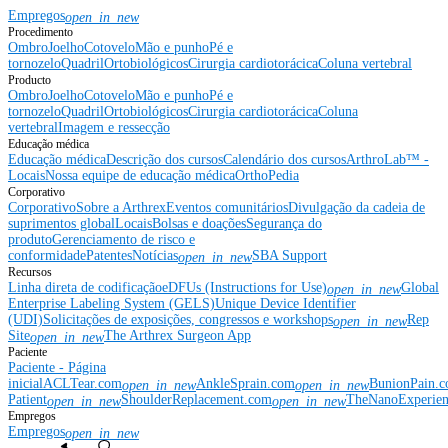
Empregos
open_in_new
Procedimento
Ombro
Joelho
Cotovelo
Mão e punho
Pé e
tornozelo
Quadril
Ortobiológicos
Cirurgia cardiotorácica
Coluna vertebral
Producto
Ombro
Joelho
Cotovelo
Mão e punho
Pé e
tornozelo
Quadril
Ortobiológicos
Cirurgia cardiotorácica
Coluna
vertebral
Imagem e ressecção
Educação médica
Educação médica
Descrição dos cursos
Calendário dos cursos
ArthroLab™ -
Locais
Nossa equipe de educação médica
OrthoPedia
Corporativo
Corporativo
Sobre a Arthrex
Eventos comunitários
Divulgação da cadeia de
suprimentos global
Locais
Bolsas e doações
Segurança do
produto
Gerenciamento de risco e
conformidade
Patentes
Notícias
SBA Support
open_in_new
Recursos
Linha direta de codificação
eDFUs (Instructions for Use)
Global
open_in_new
Enterprise Labeling System (GELS)
Unique Device Identifier
(UDI)
Solicitações de exposições, congressos e workshops
Rep
open_in_new
Site
The Arthrex Surgeon App
open_in_new
Paciente
Paciente - Página
inicial
ACLTear.com
AnkleSprain.com
BunionPain.
open_in_new
open_in_new
Patient
ShoulderReplacement.com
TheNanoExperie
open_in_new
open_in_new
Empregos
Empregos
open_in_new