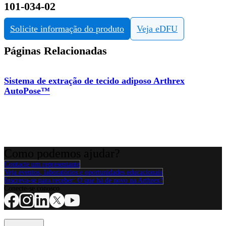
101-034-02
Solicite informação do produto
Veja eDFU
Páginas Relacionadas
Sistema de extração de tecido adiposo Arthrex
AutoPose™
Como podemos ajudar?
Contacte um representante
Veja eventos, laboratórios e oportunidades educacionais
Inscreva-se para receber: O que há de novo na Arthrex?
Conecte-se conosco