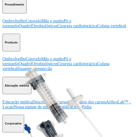
Procedimento
Ombro
Joelho
Cotovelo
Mão e punho
Pé e
tornozelo
Quadril
Ortobiológicos
Cirurgia cardiotorácica
Coluna vertebral
Producto
Ombro
Joelho
Cotovelo
Mão e punho
Pé e
tornozelo
Quadril
Ortobiológicos
Cirurgia cardiotorácica
Coluna
vertebral
Imagem e ressecção
Educação médica
Educação médica
Descrição dos cursos
Calendário dos cursos
ArthroLab™ -
Locais
Nossa equipe de educação médica
OrthoPedia
Corporativo