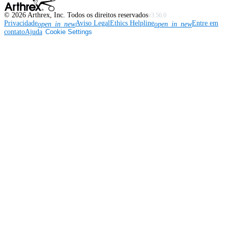
©
2026
Arthrex, Inc. Todos os direitos reservados
v3.56.0
Privacidade
Aviso Legal
Ethics Helpline
Entre em
open_in_new
open_in_new
contato
Ajuda
Cookie Settings