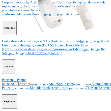
Corporativo
Sobre a Arthrex
Eventos comunitários
Divulgação da cadeia de
suprimentos global
Locais
Bolsas e doações
Segurança do
produto
Gerenciamento de risco e
conformidade
Patentes
Notícias
SBA Support
open_in_new
Recursos
Linha direta de codificação
eDFUs (Instructions for Use)
Global
open_in_new
Enterprise Labeling System (GELS)
Unique Device Identifier
(UDI)
Solicitações de exposições, congressos e workshops
Rep
open_in_new
Site
The Arthrex Surgeon App
open_in_new
Paciente
Paciente - Página
inicial
ACLTear.com
AnkleSprain.com
BunionPain.
open_in_new
open_in_new
Patient
ShoulderReplacement.com
TheNanoExperie
open_in_new
open_in_new
Empregos