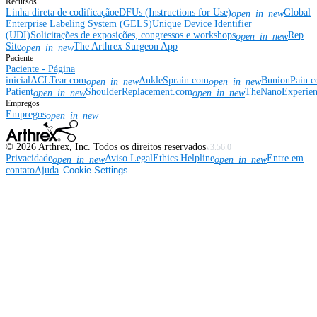
Recursos
Linha direta de codificação
eDFUs (Instructions for Use)
Global
open_in_new
Enterprise Labeling System (GELS)
Unique Device Identifier
(UDI)
Solicitações de exposições, congressos e workshops
Rep
open_in_new
Site
The Arthrex Surgeon App
open_in_new
Paciente
Paciente - Página
inicial
ACLTear.com
AnkleSprain.com
BunionPain.
open_in_new
open_in_new
Patient
ShoulderReplacement.com
TheNanoExperie
open_in_new
open_in_new
Empregos
Empregos
open_in_new
©
2026
Arthrex, Inc. Todos os direitos reservados
v3.56.0
Privacidade
Aviso Legal
Ethics Helpline
Entre em
open_in_new
open_in_new
contato
Ajuda
Cookie Settings