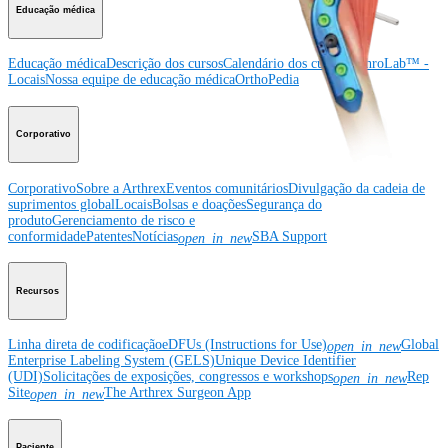
Educação médica
Educação médica
Descrição dos cursos
Calendário dos cursos
ArthroLab™ -
Locais
Nossa equipe de educação médica
OrthoPedia
Corporativo
Corporativo
Sobre a Arthrex
Eventos comunitários
Divulgação da cadeia de
suprimentos global
Locais
Bolsas e doações
Segurança do
produto
Gerenciamento de risco e
conformidade
Patentes
Notícias
SBA Support
open_in_new
Recursos
Linha direta de codificação
eDFUs (Instructions for Use)
Global
open_in_new
Enterprise Labeling System (GELS)
Unique Device Identifier
(UDI)
Solicitações de exposições, congressos e workshops
Rep
open_in_new
Site
The Arthrex Surgeon App
open_in_new
Paciente