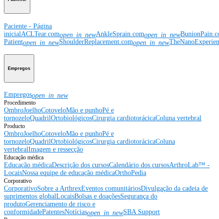
Paciente - Página
inicial
ACLTear.com
AnkleSprain.com
BunionPain.
open_in_new
open_in_new
Patient
ShoulderReplacement.com
TheNanoExperie
open_in_new
open_in_new
Empregos
Empregos
open_in_new
Procedimento
Ombro
Joelho
Cotovelo
Mão e punho
Pé e
tornozelo
Quadril
Ortobiológicos
Cirurgia cardiotorácica
Coluna vertebral
Producto
Ombro
Joelho
Cotovelo
Mão e punho
Pé e
tornozelo
Quadril
Ortobiológicos
Cirurgia cardiotorácica
Coluna
vertebral
Imagem e ressecção
Educação médica
Educação médica
Descrição dos cursos
Calendário dos cursos
ArthroLab™ -
Locais
Nossa equipe de educação médica
OrthoPedia
Corporativo
Corporativo
Sobre a Arthrex
Eventos comunitários
Divulgação da cadeia de
suprimentos global
Locais
Bolsas e doações
Segurança do
produto
Gerenciamento de risco e
conformidade
Patentes
Notícias
SBA Support
open_in_new