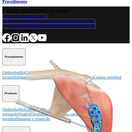
Procedimento
Como podemos ajudar?
Contacte um representante
Veja eventos, laboratórios e oportunidades educacionais
Inscreva-se para receber: O que há de novo na Arthrex?
Conecte-se conosco
Procedimento
Ombro
Joelho
Cotovelo
Mão e punho
Pé e
tornozelo
Quadril
Ortobiológicos
Cirurgia cardiotorácica
Coluna vertebral
Producto
Ombro
Joelho
Cotovelo
Mão e punho
Pé e
tornozelo
Quadril
Ortobiológicos
Cirurgia cardiotorácica
Coluna
vertebral
Imagem e ressecção