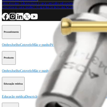
Veja eventos, laboratórios e oportunidades educacionais
Inscreva-se para receber: O que há de novo na Arthrex?
Conecte-se conosco
Procedimento
Ombro
Joelho
Cotovelo
Mão e punho
Pé e tornozelo
Quadril
Ortobiológicos
Cirur
Producto
Ombro
Joelho
Cotovelo
Mão e punho
Pé e tornozelo
Quadril
Ortobiológicos
Cirur
Educação médica
Educação médica
Descrição dos cursos
Calendário dos cursos
ArthroLab™ - Lo