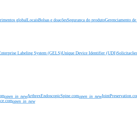
rimentos global
Locais
Bolsas e doações
Segurança do produto
Gerenciamento de 
Enterprise Labeling System (GELS)
Unique Device Identifier (UDI)
Solicitaçõe
com
ArthrexEndoscopicSpine.com
JointPreservation.c
open_in_new
open_in_new
nce.com
open_in_new