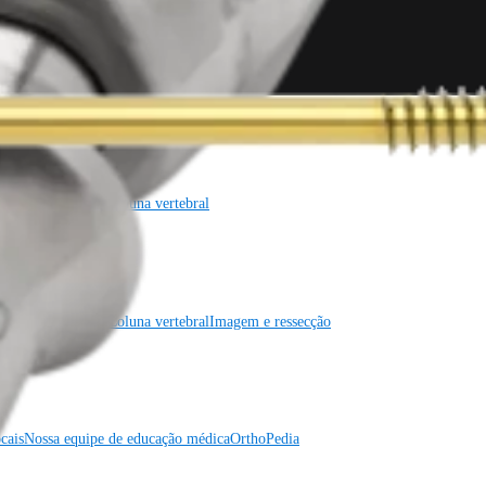
gia cardiotorácica
Coluna vertebral
gia cardiotorácica
Coluna vertebral
Imagem e ressecção
cais
Nossa equipe de educação médica
OrthoPedia