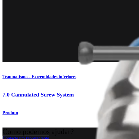
Traumatismo - Extremidades inferiores
7.0 Cannulated Screw System
Produto
Como podemos ajudar?
Contacte um representante