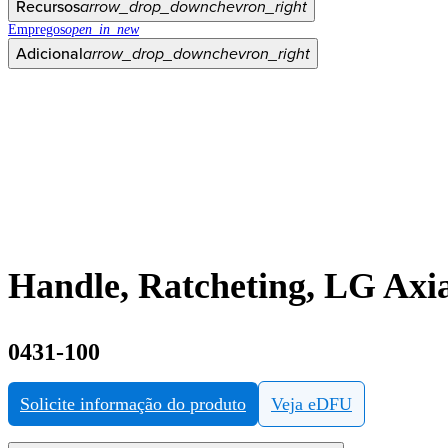
Recursos
arrow_drop_down
chevron_right
Empregos
open_in_new
Adicional
arrow_drop_down
chevron_right
Handle, Ratcheting, LG Axi
0431-100
Solicite informação do produto
Veja eDFU