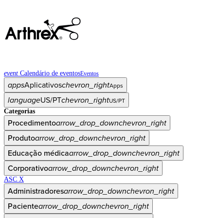
event
Calendário de eventos
Eventos
apps
Aplicativos
chevron_right
Apps
language
US/PT
chevron_right
US/PT
Categorias
Procedimento
arrow_drop_down
chevron_right
Produto
arrow_drop_down
chevron_right
Educação médica
arrow_drop_down
chevron_right
Corporativo
arrow_drop_down
chevron_right
ASC X
Administradores
arrow_drop_down
chevron_right
Paciente
arrow_drop_down
chevron_right