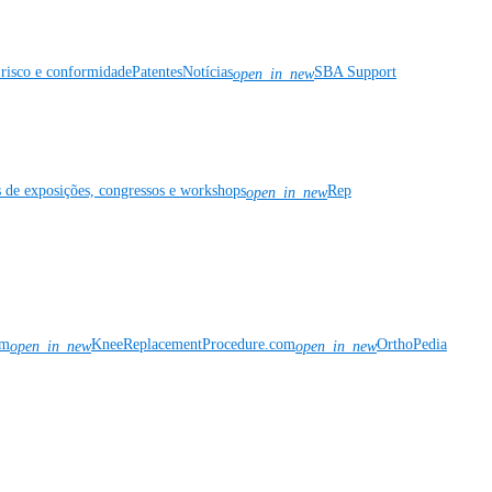
risco e conformidade
Patentes
Notícias
SBA Support
open_in_new
s de exposições, congressos e workshops
Rep
open_in_new
om
KneeReplacementProcedure.com
OrthoPedia
open_in_new
open_in_new