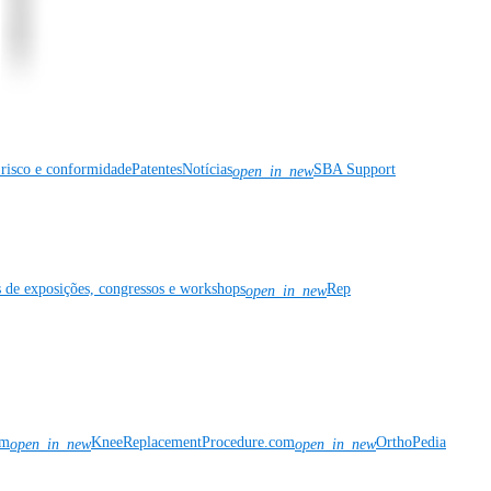
risco e conformidade
Patentes
Notícias
SBA Support
open_in_new
s de exposições, congressos e workshops
Rep
open_in_new
om
KneeReplacementProcedure.com
OrthoPedia
open_in_new
open_in_new