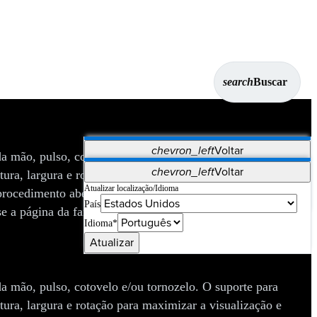
search
Buscar
chevron_left
Voltar
 mão, pulso, cotovelo e/ou tornozelo. O suporte para
Aplicativos
chevron_left
Voltar
ura, largura e rotação para maximizar a visualização e
Vet Systems
OrthoPedia Patient
SAP
Atualizar localização/Idioma
procedimento aberto. A família de produtos do distrator de
País
Supplier Portal
Synergy Imaging & Resection
e a página da família de produtos
Distrator de tornozelo
Idioma*
Atualizar
 mão, pulso, cotovelo e/ou tornozelo. O suporte para
ura, largura e rotação para maximizar a visualização e