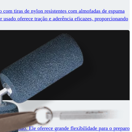
ito com tiras de nylon resistentes com almofadas de espuma
er usado oferece tração e aderência eficazes, proporcionando
is de fusão. Ele oferece grande flexibilidade para o preparo