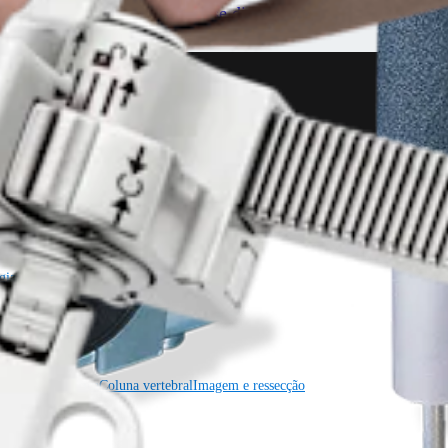
a fratura ou local de fusão. Esse dispositivo dá ao cirurgião
gia cardiotorácica
Coluna vertebral
gia cardiotorácica
Coluna vertebral
Imagem e ressecção