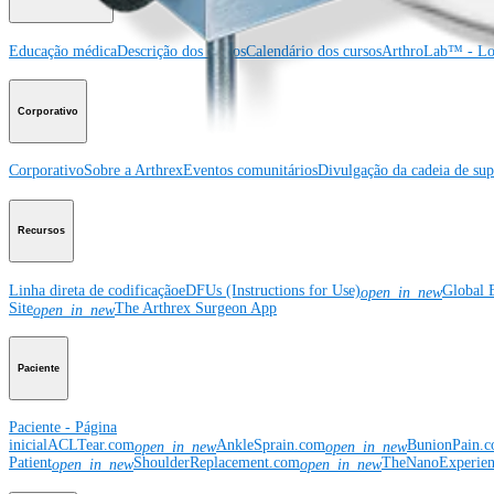
Educação médica
Descrição dos cursos
Calendário dos cursos
ArthroLab™ - Lo
Corporativo
Corporativo
Sobre a Arthrex
Eventos comunitários
Divulgação da cadeia de sup
Recursos
Linha direta de codificação
eDFUs (Instructions for Use)
Global 
open_in_new
Site
The Arthrex Surgeon App
open_in_new
Paciente
Paciente - Página
inicial
ACLTear.com
AnkleSprain.com
BunionPain.
open_in_new
open_in_new
Patient
ShoulderReplacement.com
TheNanoExperie
open_in_new
open_in_new