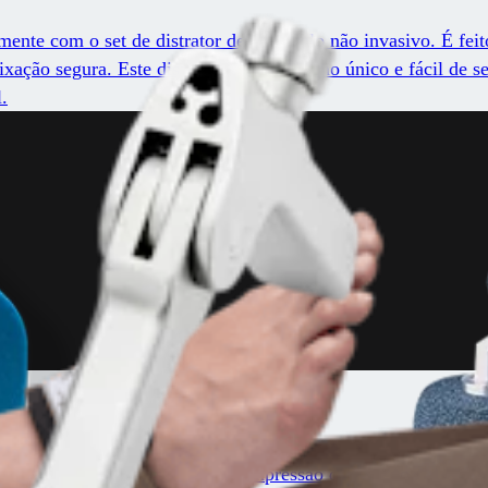
amente com o set de distrator de tornozelo não invasivo. É fe
ixação segura. Este dispositivo de tamanho único e fácil de s
.
ser adaptado para distração e compressão de osteotomias e loca