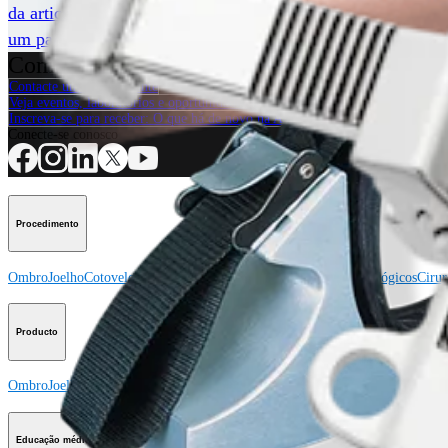
da articulação, visualização e compressão intra-operatória d
um parafuso de tração mais resistente, de 3,0 mm.
Como podemos ajudar?
Contacte um representante
Veja eventos, laboratórios e oportunidades educacionais
Inscreva-se para receber: O que há de novo na Arthrex?
Conecte-se conosco
Procedimento
Ombro
Joelho
Cotovelo
Mão e punho
Pé e tornozelo
Quadril
Ortobiológicos
Cirur
Producto
Ombro
Joelho
Cotovelo
Mão e punho
Pé e tornozelo
Quadril
Ortobiológicos
Cirur
Educação médica