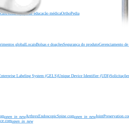
cais
Nossa equipe de educação médica
OrthoPedia
rimentos global
Locais
Bolsas e doações
Segurança do produto
Gerenciamento de 
Enterprise Labeling System (GELS)
Unique Device Identifier (UDI)
Solicitaçõe
com
ArthrexEndoscopicSpine.com
JointPreservation.c
open_in_new
open_in_new
nce.com
open_in_new