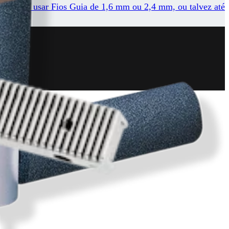
 a opção de usar Fios Guia de 1,6 mm ou 2,4 mm, ou talvez até