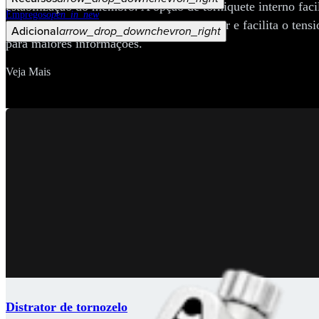
estabilização do membro. A opção de torniquete interno facil
Empregos
open_in_new
tornozelo remove a mecanismo do distrator e facilita o te
Adicional
arrow_drop_down
chevron_right
para maiores informações.
Veja Mais
Distrator de tornozelo