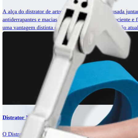
A alça do distrator de artroscopia de tornozelo é usada junt
antiderrapantes e macias para maior conforto do paciente e f
uma vantagem distinta em comparação com a distração atual
Distrator Mini Joint
O Distrator Mini Joint é um dispositivo exclusivo que pode 