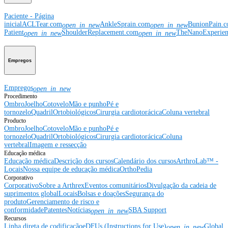
Paciente - Página
inicial
ACLTear.com
AnkleSprain.com
BunionPain.
open_in_new
open_in_new
Patient
ShoulderReplacement.com
TheNanoExperie
open_in_new
open_in_new
Empregos
Empregos
open_in_new
Procedimento
Ombro
Joelho
Cotovelo
Mão e punho
Pé e
tornozelo
Quadril
Ortobiológicos
Cirurgia cardiotorácica
Coluna vertebral
Producto
Ombro
Joelho
Cotovelo
Mão e punho
Pé e
tornozelo
Quadril
Ortobiológicos
Cirurgia cardiotorácica
Coluna
vertebral
Imagem e ressecção
Educação médica
Educação médica
Descrição dos cursos
Calendário dos cursos
ArthroLab™ -
Locais
Nossa equipe de educação médica
OrthoPedia
Corporativo
Corporativo
Sobre a Arthrex
Eventos comunitários
Divulgação da cadeia de
suprimentos global
Locais
Bolsas e doações
Segurança do
produto
Gerenciamento de risco e
conformidade
Patentes
Notícias
SBA Support
open_in_new
Recursos
Linha direta de codificação
eDFUs (Instructions for Use)
Global
open_in_new