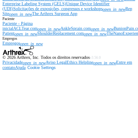
Enterprise Labeling System (GELS)
Unique Device Identifier
(UDI)
Solicitações de exposições, congressos e workshops
Rep
open_in_new
Site
The Arthrex Surgeon App
open_in_new
Paciente
Paciente - Página
inicial
ACLTear.com
AnkleSprain.com
BunionPain.
open_in_new
open_in_new
Patient
ShoulderReplacement.com
TheNanoExperie
open_in_new
open_in_new
Empregos
Empregos
open_in_new
©
2026
Arthrex, Inc. Todos os direitos reservados
v3.56.0
Privacidade
Aviso Legal
Ethics Helpline
Entre em
open_in_new
open_in_new
contato
Ajuda
Cookie Settings