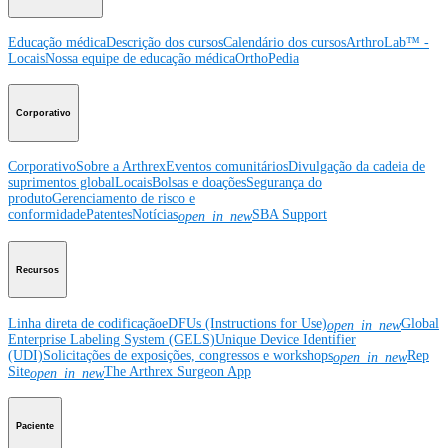
Educação médica
Descrição dos cursos
Calendário dos cursos
ArthroLab™ -
Locais
Nossa equipe de educação médica
OrthoPedia
Corporativo
Corporativo
Sobre a Arthrex
Eventos comunitários
Divulgação da cadeia de
suprimentos global
Locais
Bolsas e doações
Segurança do
produto
Gerenciamento de risco e
conformidade
Patentes
Notícias
SBA Support
open_in_new
Recursos
Linha direta de codificação
eDFUs (Instructions for Use)
Global
open_in_new
Enterprise Labeling System (GELS)
Unique Device Identifier
(UDI)
Solicitações de exposições, congressos e workshops
Rep
open_in_new
Site
The Arthrex Surgeon App
open_in_new
Paciente