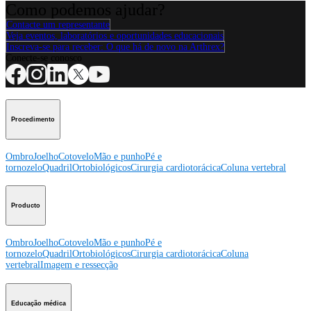
Como podemos ajudar?
Contacte um representante
Veja eventos, laboratórios e oportunidades educacionais
Inscreva-se para receber: O que há de novo na Arthrex?
Conecte-se conosco
Procedimento
Ombro
Joelho
Cotovelo
Mão e punho
Pé e
tornozelo
Quadril
Ortobiológicos
Cirurgia cardiotorácica
Coluna vertebral
Producto
Ombro
Joelho
Cotovelo
Mão e punho
Pé e
tornozelo
Quadril
Ortobiológicos
Cirurgia cardiotorácica
Coluna
vertebral
Imagem e ressecção
Educação médica