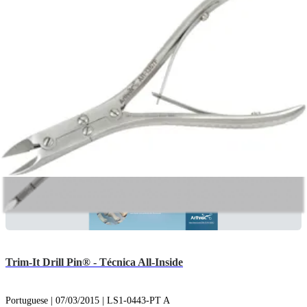
Trim-It Drill Pin® Kit
English | 04/04/2019 | LB1-0440-EN I
Trim-It Drill Pin® - Técnica All-Inside
Portuguese | 07/03/2015 | LS1-0443-PT A