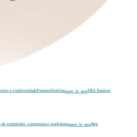
risco e conformidade
Patentes
Notícias
SBA Support
open_in_new
s de exposições, congressos e workshops
Rep
open_in_new