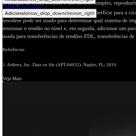
A fixação do botão cortical é um método simples, reproduzí
Empregos
open_in_new
cavidade óssea, maximizando a área de superfície para a cic
Adicional
arrow_drop_down
chevron_right
tenodese pode ser usado para determinar qual sistema de imp
tensionar o tendão no túnel e, em seguida, adicionar um par
usada para transferências de tendões FDL, transferências de t
Referências
1. Arthrex, Inc. Data on file (APT-04032).
Naples, FL; 2019.
Veja Mais