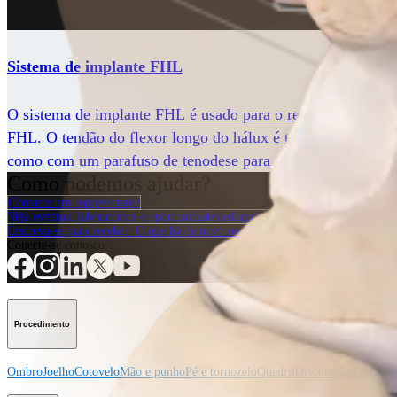
Sistema de implante FHL
O sistema de implante FHL é usado para o reforço de um rep
FHL. O tendão do flexor longo do hálux é traçado até o calc
como com um parafuso de tenodese para fixação da abertura
Como podemos ajudar?
Contacte um representante
Veja eventos, laboratórios e oportunidades educacionais
Inscreva-se para receber: O que há de novo na Arthrex?
Conecte-se conosco
Procedimento
Ombro
Joelho
Cotovelo
Mão e punho
Pé e tornozelo
Quadril
Ortobiológicos
Cirur