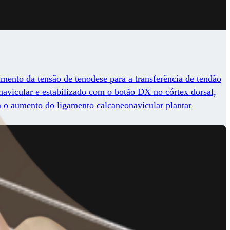
mento da tensão de tenodese para a transferência de tendão
 navicular e estabilizado com o botão DX no córtex dorsal,
 o aumento do ligamento calcaneonavicular plantar