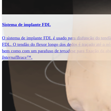
Sistema de implante FDL
O sistema de implante FDL é usado para disfunção do tendão 
FDL. O tendão do flexor longo dos dedos é traçado até o nó 
bem como com um parafuso de tenodese para fixação da aber
Internal
Brace™.