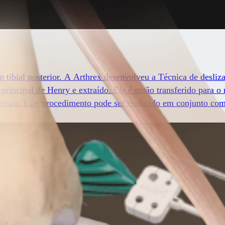
tibial posterior. A Arthrex desenvolveu a Técnica de desliza
principal de Henry e extraído. Ele é então transferido para o
tura. Este procedimento pode ser realizado em conjunto com