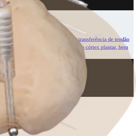
ento da tensão de tenodese para a transferência de tendão
erior e estabilizado com o botão DX no córtex plantar, bem