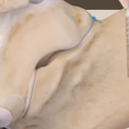
aro do Aquiles. A Arthrex desenvolveu a Técnica de deslizam
âneo e extraído. Ele é então transferido para o calcâneo post
.
gia cardiotorácica
Coluna vertebral