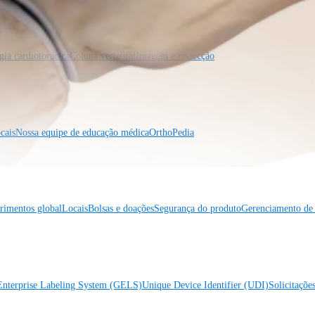
gia cardiotorácica
Coluna vertebral
Imagem e ressecção
cais
Nossa equipe de educação médica
OrthoPedia
rimentos global
Locais
Bolsas e doações
Segurança do produto
Gerenciamento de 
Enterprise Labeling System (GELS)
Unique Device Identifier (UDI)
Solicitaçõe