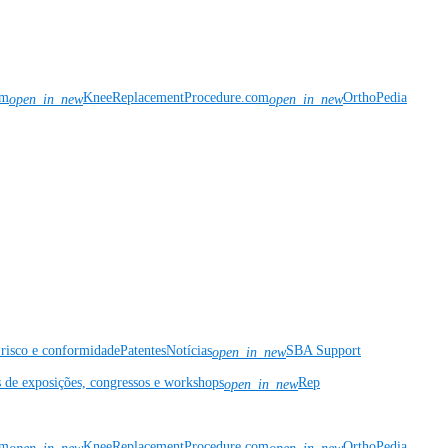
om
KneeReplacementProcedure.com
OrthoPedia
open_in_new
open_in_new
risco e conformidade
Patentes
Notícias
SBA Support
open_in_new
s de exposições, congressos e workshops
Rep
open_in_new
om
KneeReplacementProcedure.com
OrthoPedia