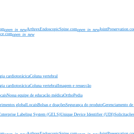
com
ArthrexEndoscopicSpine.com
JointPreservation.c
open_in_new
open_in_new
nce.com
open_in_new
gia cardiotorácica
Coluna vertebral
gia cardiotorácica
Coluna vertebral
Imagem e ressecção
cais
Nossa equipe de educação médica
OrthoPedia
rimentos global
Locais
Bolsas e doações
Segurança do produto
Gerenciamento de 
Enterprise Labeling System (GELS)
Unique Device Identifier (UDI)
Solicitaçõe
com
ArthrexEndoscopicSpine.com
JointPreservation.c