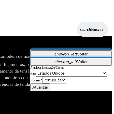
search
Buscar
chevron_left
Voltar
acomodem de maneira confiável o tendão contra o córtex da
Aplicativos
chevron_left
Voltar
ou ligamentos, o Kit de dimensionamento do enxerto de
Vet Systems
OrthoPedia Patient
SAP
Atualizar localização/Idioma
zamento da tensão) da Arthrex, os cirurgiões podem
País
Supplier Portal
Synergy Imaging & Resection
concluir a construção. A fixação do botão cortical pode ser
Idioma*
ências de tendão tibial posterior.
Atualizar