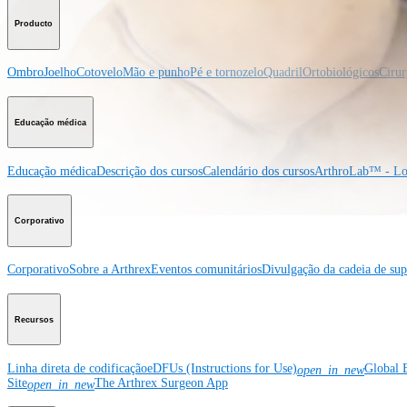
Producto
Ombro
Joelho
Cotovelo
Mão e punho
Pé e tornozelo
Quadril
Ortobiológicos
Cirur
Educação médica
Educação médica
Descrição dos cursos
Calendário dos cursos
ArthroLab™ - Lo
Corporativo
Corporativo
Sobre a Arthrex
Eventos comunitários
Divulgação da cadeia de sup
Recursos
Linha direta de codificação
eDFUs (Instructions for Use)
Global 
open_in_new
Site
The Arthrex Surgeon App
open_in_new