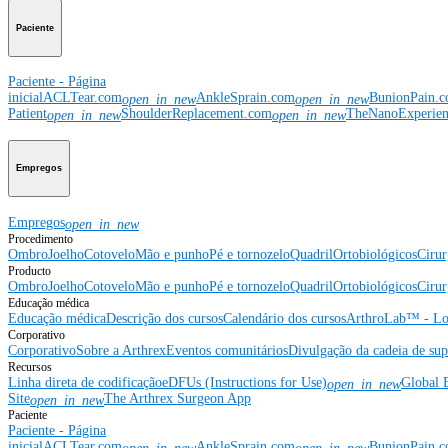
Paciente
Paciente - Página
inicial
ACLTear.com
AnkleSprain.com
BunionPain.
open_in_new
open_in_new
Patient
ShoulderReplacement.com
TheNanoExperie
open_in_new
open_in_new
Empregos
Empregos
open_in_new
Procedimento
Ombro
Joelho
Cotovelo
Mão e punho
Pé e tornozelo
Quadril
Ortobiológicos
Cirur
Producto
Ombro
Joelho
Cotovelo
Mão e punho
Pé e tornozelo
Quadril
Ortobiológicos
Cirur
Educação médica
Educação médica
Descrição dos cursos
Calendário dos cursos
ArthroLab™ - Lo
Corporativo
Corporativo
Sobre a Arthrex
Eventos comunitários
Divulgação da cadeia de sup
Recursos
Linha direta de codificação
eDFUs (Instructions for Use)
Global 
open_in_new
Site
The Arthrex Surgeon App
open_in_new
Paciente
Paciente - Página
inicial
ACLTear.com
AnkleSprain.com
BunionPain.