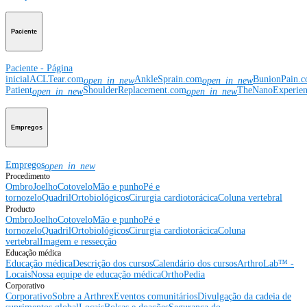
Paciente
Paciente - Página
inicial
ACLTear.com
AnkleSprain.com
BunionPain.
open_in_new
open_in_new
Patient
ShoulderReplacement.com
TheNanoExperie
open_in_new
open_in_new
Empregos
Empregos
open_in_new
Procedimento
Ombro
Joelho
Cotovelo
Mão e punho
Pé e
tornozelo
Quadril
Ortobiológicos
Cirurgia cardiotorácica
Coluna vertebral
Producto
Ombro
Joelho
Cotovelo
Mão e punho
Pé e
tornozelo
Quadril
Ortobiológicos
Cirurgia cardiotorácica
Coluna
vertebral
Imagem e ressecção
Educação médica
Educação médica
Descrição dos cursos
Calendário dos cursos
ArthroLab™ -
Locais
Nossa equipe de educação médica
OrthoPedia
Corporativo
Corporativo
Sobre a Arthrex
Eventos comunitários
Divulgação da cadeia de