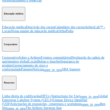
vertebral
Imagem e ressecção
Educação médica
Educação médica
Descrição dos cursos
Calendário dos cursos
ArthroLab™ -
Locais
Nossa equipe de educação médica
OrthoPedia
Corporativo
Corporativo
Sobre a Arthrex
Eventos comunitários
Divulgação da cadeia de
suprimentos global
Locais
Bolsas e doações
Segurança do
produto
Gerenciamento de risco e
conformidade
Patentes
Notícias
SBA Support
open_in_new
Recursos
Linha direta de codificação
eDFUs (Instructions for Use)
Global
open_in_new
Enterprise Labeling System (GELS)
Unique Device Identifier
(UDI)
Solicitações de exposições, congressos e workshops
Rep
open_in_new
Site
The Arthrex Surgeon App
open_in_new