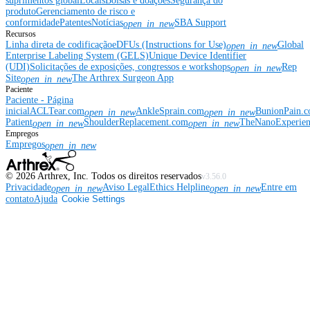
suprimentos global
Locais
Bolsas e doações
Segurança do
produto
Gerenciamento de risco e
conformidade
Patentes
Notícias
SBA Support
open_in_new
Recursos
Linha direta de codificação
eDFUs (Instructions for Use)
Global
open_in_new
Enterprise Labeling System (GELS)
Unique Device Identifier
(UDI)
Solicitações de exposições, congressos e workshops
Rep
open_in_new
Site
The Arthrex Surgeon App
open_in_new
Paciente
Paciente - Página
inicial
ACLTear.com
AnkleSprain.com
BunionPain.
open_in_new
open_in_new
Patient
ShoulderReplacement.com
TheNanoExperie
open_in_new
open_in_new
Empregos
Empregos
open_in_new
©
2026
Arthrex, Inc. Todos os direitos reservados
v3.56.0
Privacidade
Aviso Legal
Ethics Helpline
Entre em
open_in_new
open_in_new
contato
Ajuda
Cookie Settings