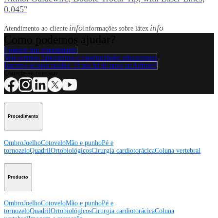
0.045"
info
info
Atendimento ao cliente
Informações sobre látex
Como podemos ajudar?
Contacte um representante
Veja eventos, laboratórios e oportunidades educacionais
Inscreva-se para receber: O que há de novo na Arthrex?
Conecte-se conosco
Procedimento
Ombro
Joelho
Cotovelo
Mão e punho
Pé e
tornozelo
Quadril
Ortobiológicos
Cirurgia cardiotorácica
Coluna vertebral
Producto
Ombro
Joelho
Cotovelo
Mão e punho
Pé e
tornozelo
Quadril
Ortobiológicos
Cirurgia cardiotorácica
Coluna