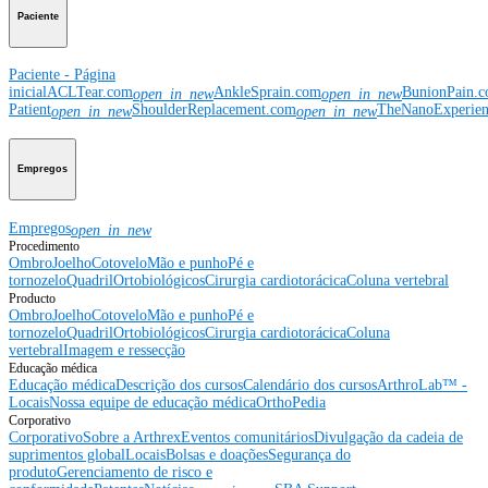
Paciente
Paciente - Página
inicial
ACLTear.com
AnkleSprain.com
BunionPain.
open_in_new
open_in_new
Patient
ShoulderReplacement.com
TheNanoExperie
open_in_new
open_in_new
Empregos
Empregos
open_in_new
Procedimento
Ombro
Joelho
Cotovelo
Mão e punho
Pé e
tornozelo
Quadril
Ortobiológicos
Cirurgia cardiotorácica
Coluna vertebral
Producto
Ombro
Joelho
Cotovelo
Mão e punho
Pé e
tornozelo
Quadril
Ortobiológicos
Cirurgia cardiotorácica
Coluna
vertebral
Imagem e ressecção
Educação médica
Educação médica
Descrição dos cursos
Calendário dos cursos
ArthroLab™ -
Locais
Nossa equipe de educação médica
OrthoPedia
Corporativo
Corporativo
Sobre a Arthrex
Eventos comunitários
Divulgação da cadeia de
suprimentos global
Locais
Bolsas e doações
Segurança do
produto
Gerenciamento de risco e