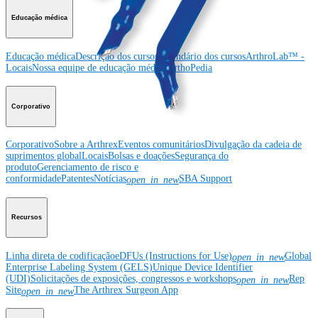
Educação médica
Educação médica
Descrição dos cursos
Calendário dos cursos
ArthroLab™ -
Locais
Nossa equipe de educação médica
OrthoPedia
Corporativo
Corporativo
Sobre a Arthrex
Eventos comunitários
Divulgação da cadeia de
suprimentos global
Locais
Bolsas e doações
Segurança do
produto
Gerenciamento de risco e
conformidade
Patentes
Notícias
SBA Support
open_in_new
Recursos
Linha direta de codificação
eDFUs (Instructions for Use)
Global
open_in_new
Enterprise Labeling System (GELS)
Unique Device Identifier
(UDI)
Solicitações de exposições, congressos e workshops
Rep
open_in_new
Site
The Arthrex Surgeon App
open_in_new