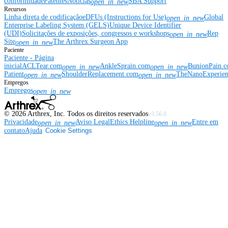
conformidade
Patentes
Notícias
SBA Support
open_in_new
Recursos
Linha direta de codificação
eDFUs (Instructions for Use)
Global
open_in_new
Enterprise Labeling System (GELS)
Unique Device Identifier
(UDI)
Solicitações de exposições, congressos e workshops
Rep
open_in_new
Site
The Arthrex Surgeon App
open_in_new
Paciente
Paciente - Página
inicial
ACLTear.com
AnkleSprain.com
BunionPain.
open_in_new
open_in_new
Patient
ShoulderReplacement.com
TheNanoExperie
open_in_new
open_in_new
Empregos
Empregos
open_in_new
©
2026
Arthrex, Inc. Todos os direitos reservados
v3.56.0
Privacidade
Aviso Legal
Ethics Helpline
Entre em
open_in_new
open_in_new
contato
Ajuda
Cookie Settings