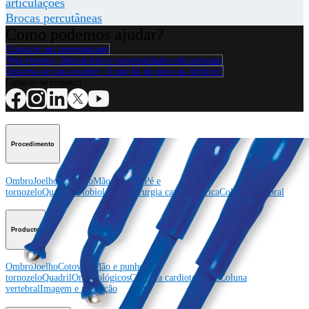
articulações
Brocas percutâneas
Como podemos ajudar?
Contacte um representante
Veja eventos, laboratórios e oportunidades educacionais
Inscreva-se para receber: O que há de novo na Arthrex?
Conecte-se conosco
Procedimento
Ombro
Joelho
Cotovelo
Mão e punho
Pé e
tornozelo
Quadril
Ortobiológicos
Cirurgia cardiotorácica
Coluna vertebral
Producto
Ombro
Joelho
Cotovelo
Mão e punho
Pé e
tornozelo
Quadril
Ortobiológicos
Cirurgia cardiotorácica
Coluna
vertebral
Imagem e ressecção