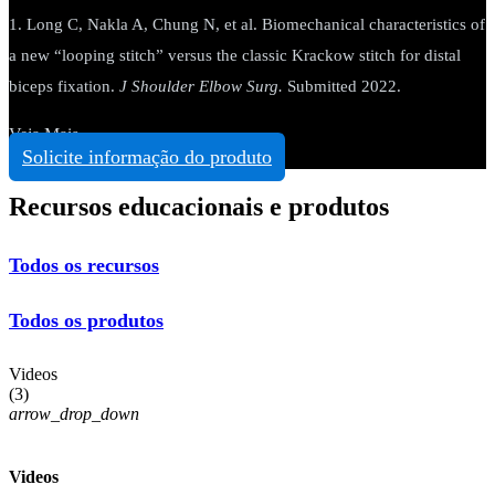
1. Long C, Nakla A, Chung N, et al. Biomechanical characteristics of
a new “looping stitch” versus the classic Krackow stitch for distal
biceps fixation.
J Shoulder Elbow Surg.
Submitted 2022.
Veja Mais
Solicite informação do produto
Recursos educacionais e produtos
Todos os recursos
Todos os produtos
Videos
(
3
)
arrow_drop_down
Videos