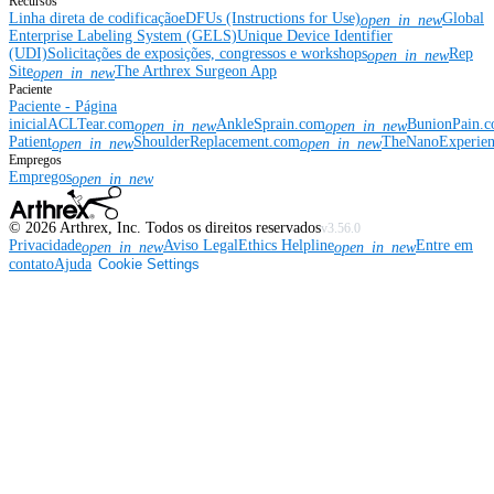
Recursos
Linha direta de codificação
eDFUs (Instructions for Use)
Global
open_in_new
Enterprise Labeling System (GELS)
Unique Device Identifier
(UDI)
Solicitações de exposições, congressos e workshops
Rep
open_in_new
Site
The Arthrex Surgeon App
open_in_new
Paciente
Paciente - Página
inicial
ACLTear.com
AnkleSprain.com
BunionPain.
open_in_new
open_in_new
Patient
ShoulderReplacement.com
TheNanoExperie
open_in_new
open_in_new
Empregos
Empregos
open_in_new
©
2026
Arthrex, Inc. Todos os direitos reservados
v3.56.0
Privacidade
Aviso Legal
Ethics Helpline
Entre em
open_in_new
open_in_new
contato
Ajuda
Cookie Settings