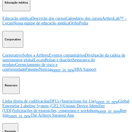
Educação médica
Educação médica
Descrição dos cursos
Calendário dos cursos
ArthroLab™ -
Locais
Nossa equipe de educação médica
OrthoPedia
Corporativo
Corporativo
Sobre a Arthrex
Eventos comunitários
Divulgação da cadeia de
suprimentos global
Locais
Bolsas e doações
Segurança do
produto
Gerenciamento de risco e
conformidade
Patentes
Notícias
SBA Support
open_in_new
Recursos
Linha direta de codificação
eDFUs (Instructions for Use)
Global
open_in_new
Enterprise Labeling System (GELS)
Unique Device Identifier
(UDI)
Solicitações de exposições, congressos e workshops
Rep
open_in_new
Site
The Arthrex Surgeon App
open_in_new
Paciente