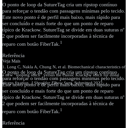
O ponto de loop da SutureTag cria um ripstop contínuo
para reforçar o tendão com passagens mínimas pelo tecido.
Este novo ponto é de perfil mais baixo, mais rápido para
ser concluído e mais forte do que um ponto de reparo
típico de Krackow. SutureTag se divide em duas suturas nº
2 que podem ser facilmente incorporadas à técnica de
1
reparo com botão FiberTak.
Referência
Veja Mais
1. Long C, Nakla A, Chung N, et al. Biomechanical characteristics of
O ponto de loop da SutureTag cria um ripstop contínuo
a new “looping stitch” versus the classic Krackow stitch for distal
para reforçar o tendão com passagens mínimas pelo tecido.
biceps fixation.
J Shoulder Elbow Surg.
Submitted 2022.
Este novo ponto é de perfil mais baixo, mais rápido para
ser concluído e mais forte do que um ponto de reparo
típico de Krackow. SutureTag se divide em duas suturas nº
2 que podem ser facilmente incorporadas à técnica de
1
reparo com botão FiberTak.
Referência