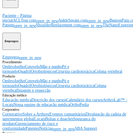
Paciente - Página
inicial
ACLTear.com
AnkleSprain.com
BunionPain.
open_in_new
open_in_new
Patient
ShoulderReplacement.com
TheNanoExperie
open_in_new
open_in_new
Empregos
Empregos
open_in_new
Procedimento
Ombro
Joelho
Cotovelo
Mão e punho
Pé e
tornozelo
Quadril
Ortobiológicos
Cirurgia cardiotorácica
Coluna vertebral
Producto
Ombro
Joelho
Cotovelo
Mão e punho
Pé e
tornozelo
Quadril
Ortobiológicos
Cirurgia cardiotorácica
Coluna
vertebral
Imagem e ressecção
Educação médica
Educação médica
Descrição dos cursos
Calendário dos cursos
ArthroLab™ -
Locais
Nossa equipe de educação médica
OrthoPedia
Corporativo
Corporativo
Sobre a Arthrex
Eventos comunitários
Divulgação da cadeia de
suprimentos global
Locais
Bolsas e doações
Segurança do
produto
Gerenciamento de risco e
conformidade
Patentes
Notícias
SBA Support
open_in_new