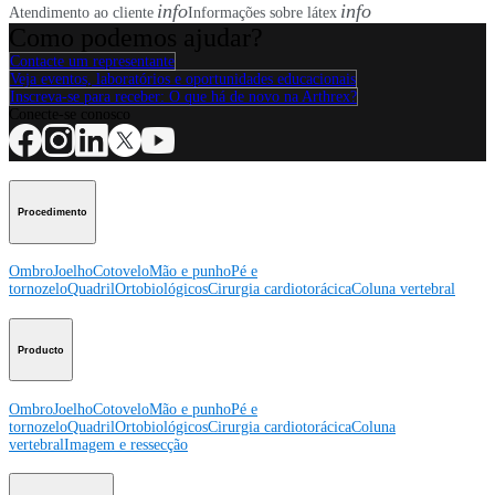
info
info
Atendimento ao cliente
Informações sobre látex
Como podemos ajudar?
Contacte um representante
Veja eventos, laboratórios e oportunidades educacionais
Inscreva-se para receber: O que há de novo na Arthrex?
Conecte-se conosco
Procedimento
Ombro
Joelho
Cotovelo
Mão e punho
Pé e
tornozelo
Quadril
Ortobiológicos
Cirurgia cardiotorácica
Coluna vertebral
Producto
Ombro
Joelho
Cotovelo
Mão e punho
Pé e
tornozelo
Quadril
Ortobiológicos
Cirurgia cardiotorácica
Coluna
vertebral
Imagem e ressecção