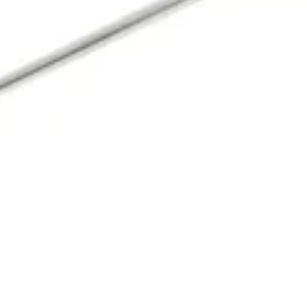
nt Using Tensionable Knotless Anchors