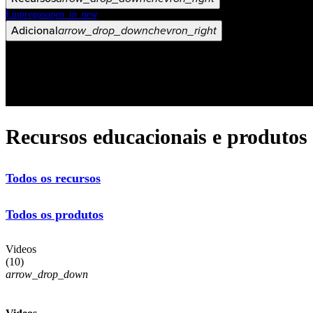
Empregos
open_in_new
Adicional
arrow_drop_down
chevron_right
Recursos educacionais e produtos
Todos os recursos
Todos os produtos
Videos
(
10
)
arrow_drop_down