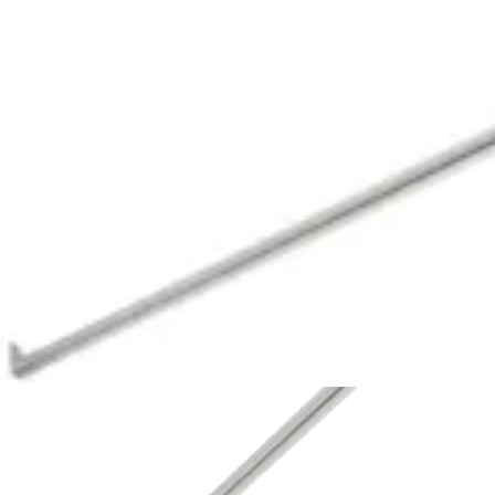
play_circle
Arthroscopic Bankart and Remplissage Repairs in a Young Patie
J. Lee Pace, MD
03:34 | English | 07/14/2020 | VID1-000730-en-US A
hide_image