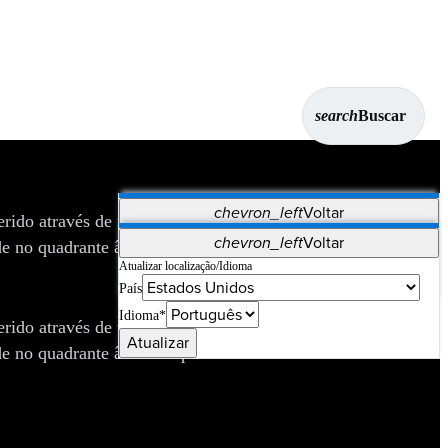
search
Buscar
chevron_left
Voltar
erido através de um portal artroscópico. O raspador Bankart
Aplicativos
chevron_left
Voltar
 no quadrante ântero-superior.
Vet Systems
OrthoPedia Patient
SAP
Atualizar localização/Idioma
País
Supplier Portal
Synergy Imaging & Resection
Idioma*
erido através de um portal artroscópico. O raspador Bankart
Atualizar
 no quadrante ântero-superior.