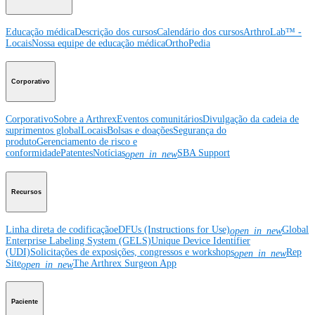
Educação médica
Descrição dos cursos
Calendário dos cursos
ArthroLab™ -
Locais
Nossa equipe de educação médica
OrthoPedia
Corporativo
Corporativo
Sobre a Arthrex
Eventos comunitários
Divulgação da cadeia de
suprimentos global
Locais
Bolsas e doações
Segurança do
produto
Gerenciamento de risco e
conformidade
Patentes
Notícias
SBA Support
open_in_new
Recursos
Linha direta de codificação
eDFUs (Instructions for Use)
Global
open_in_new
Enterprise Labeling System (GELS)
Unique Device Identifier
(UDI)
Solicitações de exposições, congressos e workshops
Rep
open_in_new
Site
The Arthrex Surgeon App
open_in_new
Paciente