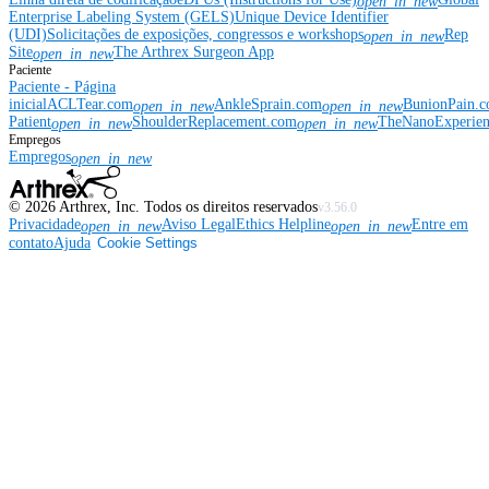
open_in_new
Enterprise Labeling System (GELS)
Unique Device Identifier
(UDI)
Solicitações de exposições, congressos e workshops
Rep
open_in_new
Site
The Arthrex Surgeon App
open_in_new
Paciente
Paciente - Página
inicial
ACLTear.com
AnkleSprain.com
BunionPain.
open_in_new
open_in_new
Patient
ShoulderReplacement.com
TheNanoExperie
open_in_new
open_in_new
Empregos
Empregos
open_in_new
©
2026
Arthrex, Inc. Todos os direitos reservados
v3.56.0
Privacidade
Aviso Legal
Ethics Helpline
Entre em
open_in_new
open_in_new
contato
Ajuda
Cookie Settings