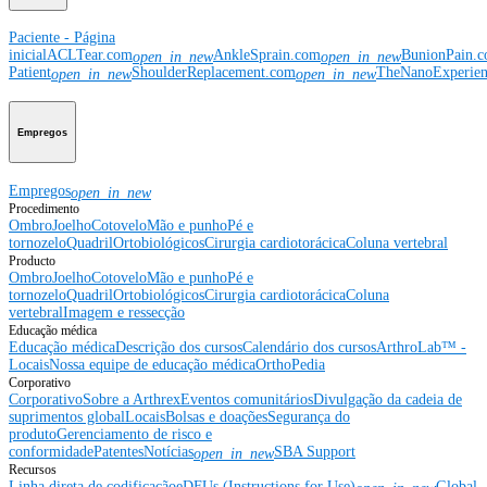
Paciente - Página
inicial
ACLTear.com
AnkleSprain.com
BunionPain.
open_in_new
open_in_new
Patient
ShoulderReplacement.com
TheNanoExperie
open_in_new
open_in_new
Empregos
Empregos
open_in_new
Procedimento
Ombro
Joelho
Cotovelo
Mão e punho
Pé e
tornozelo
Quadril
Ortobiológicos
Cirurgia cardiotorácica
Coluna vertebral
Producto
Ombro
Joelho
Cotovelo
Mão e punho
Pé e
tornozelo
Quadril
Ortobiológicos
Cirurgia cardiotorácica
Coluna
vertebral
Imagem e ressecção
Educação médica
Educação médica
Descrição dos cursos
Calendário dos cursos
ArthroLab™ -
Locais
Nossa equipe de educação médica
OrthoPedia
Corporativo
Corporativo
Sobre a Arthrex
Eventos comunitários
Divulgação da cadeia de
suprimentos global
Locais
Bolsas e doações
Segurança do
produto
Gerenciamento de risco e
conformidade
Patentes
Notícias
SBA Support
open_in_new
Recursos
Linha direta de codificação
eDFUs (Instructions for Use)
Global