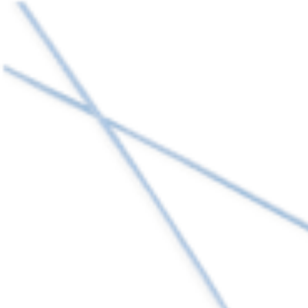
FiberWire® - Sutura trançada composta
Portuguese | 05/04/2016 | LB1-0238-PT A