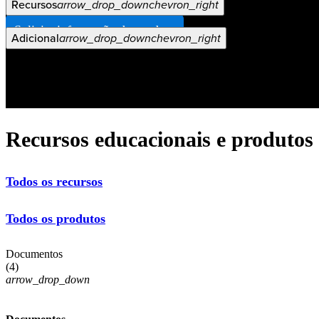
Recursos
arrow_drop_down
chevron_right
Veja Mais
Empregos
open_in_new
Solicite informação do produto
Adicional
arrow_drop_down
chevron_right
Recursos educacionais e produtos
Todos os recursos
Todos os produtos
Documentos
(
4
)
arrow_drop_down