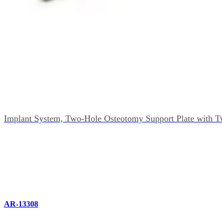
AR-13215
Implant System, Two-Hole Osteotomy Support Plate with 
AR-13308