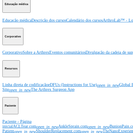
Educação médica
Educação médica
Descrição dos cursos
Calendário dos cursos
ArthroLab™ - Lo
Corporativo
Corporativo
Sobre a Arthrex
Eventos comunitários
Divulgação da cadeia de sup
Recursos
Linha direta de codificação
eDFUs (Instructions for Use)
Global 
open_in_new
Site
The Arthrex Surgeon App
open_in_new
Paciente
Paciente - Página
inicial
ACLTear.com
AnkleSprain.com
BunionPain.
open_in_new
open_in_new
Patient
ShoulderReplacement.com
TheNanoExperie
open_in_new
open_in_new