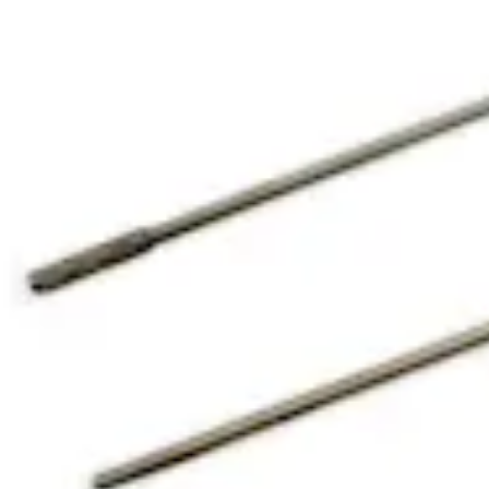
Knee: Next Generation in Repair and Reconstruction
English | 07/01/2026 | LB1-0115-en-US AE
arrow_drop_down
Veja Mais Catálogos
Produtos relacionados (2)