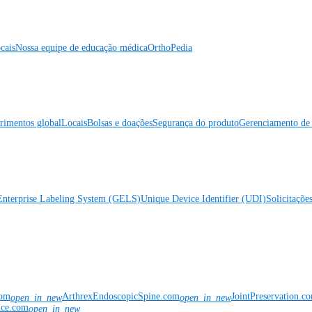
cais
Nossa equipe de educação médica
OrthoPedia
rimentos global
Locais
Bolsas e doações
Segurança do produto
Gerenciamento de 
Enterprise Labeling System (GELS)
Unique Device Identifier (UDI)
Solicitaçõe
com
ArthrexEndoscopicSpine.com
JointPreservation.c
open_in_new
open_in_new
nce.com
open_in_new