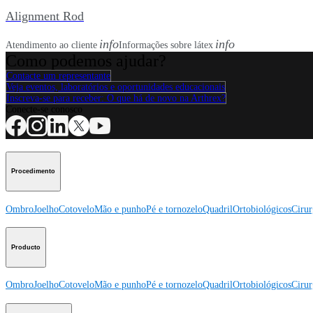
Alignment Rod
info
info
Atendimento ao cliente
Informações sobre látex
Como podemos ajudar?
Contacte um representante
Veja eventos, laboratórios e oportunidades educacionais
Inscreva-se para receber: O que há de novo na Arthrex?
Conecte-se conosco
Procedimento
Ombro
Joelho
Cotovelo
Mão e punho
Pé e tornozelo
Quadril
Ortobiológicos
Cirur
Producto
Ombro
Joelho
Cotovelo
Mão e punho
Pé e tornozelo
Quadril
Ortobiológicos
Cirur