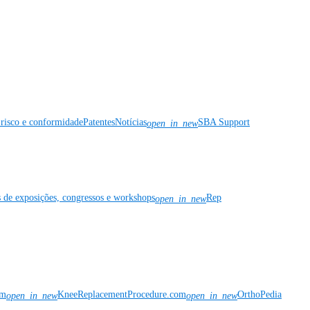
risco e conformidade
Patentes
Notícias
SBA Support
open_in_new
s de exposições, congressos e workshops
Rep
open_in_new
om
KneeReplacementProcedure.com
OrthoPedia
open_in_new
open_in_new