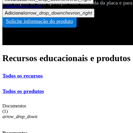
mm. Depois de uma aplicação bem sucedida da placa e paraf
Empregos
open_in_new
Adicional
arrow_drop_down
chevron_right
Veja Mais
Solicite informação do produto
Recursos educacionais e produtos
Todos os recursos
Todos os produtos
Documentos
(
1
)
arrow_drop_down