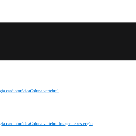
gia cardiotorácica
Coluna vertebral
gia cardiotorácica
Coluna vertebral
Imagem e ressecção