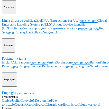
Recursos
Linha direta de codificação
eDFUs (Instructions for Use)
Global
open_in_new
Enterprise Labeling System (GELS)
Unique Device Identifier
(UDI)
Solicitações de exposições, congressos e workshops
Rep
open_in_new
Site
The Arthrex Surgeon App
open_in_new
Paciente
Paciente - Página
inicial
ACLTear.com
AnkleSprain.com
BunionPain.
open_in_new
open_in_new
Patient
ShoulderReplacement.com
TheNanoExperie
open_in_new
open_in_new
Empregos
Empregos
open_in_new
Procedimento
Ombro
Joelho
Cotovelo
Mão e punho
Pé e
tornozelo
Quadril
Ortobiológicos
Cirurgia cardiotorácica
Coluna vertebral
Producto