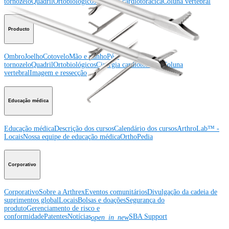
tornozelo
Quadril
Ortobiológicos
Cirurgia cardiotorácica
Coluna vertebral
Producto
Ombro
Joelho
Cotovelo
Mão e punho
Pé e
tornozelo
Quadril
Ortobiológicos
Cirurgia cardiotorácica
Coluna
vertebral
Imagem e ressecção
Educação médica
Educação médica
Descrição dos cursos
Calendário dos cursos
ArthroLab™ -
Locais
Nossa equipe de educação médica
OrthoPedia
Corporativo
Corporativo
Sobre a Arthrex
Eventos comunitários
Divulgação da cadeia de
suprimentos global
Locais
Bolsas e doações
Segurança do
produto
Gerenciamento de risco e
conformidade
Patentes
Notícias
SBA Support
open_in_new