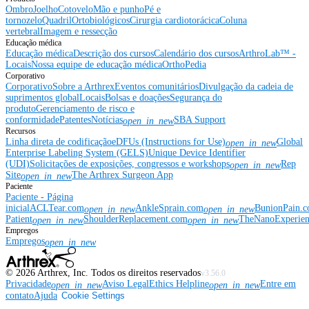
Ombro
Joelho
Cotovelo
Mão e punho
Pé e
tornozelo
Quadril
Ortobiológicos
Cirurgia cardiotorácica
Coluna
vertebral
Imagem e ressecção
Educação médica
Educação médica
Descrição dos cursos
Calendário dos cursos
ArthroLab™ -
Locais
Nossa equipe de educação médica
OrthoPedia
Corporativo
Corporativo
Sobre a Arthrex
Eventos comunitários
Divulgação da cadeia de
suprimentos global
Locais
Bolsas e doações
Segurança do
produto
Gerenciamento de risco e
conformidade
Patentes
Notícias
SBA Support
open_in_new
Recursos
Linha direta de codificação
eDFUs (Instructions for Use)
Global
open_in_new
Enterprise Labeling System (GELS)
Unique Device Identifier
(UDI)
Solicitações de exposições, congressos e workshops
Rep
open_in_new
Site
The Arthrex Surgeon App
open_in_new
Paciente
Paciente - Página
inicial
ACLTear.com
AnkleSprain.com
BunionPain.
open_in_new
open_in_new
Patient
ShoulderReplacement.com
TheNanoExperie
open_in_new
open_in_new
Empregos
Empregos
open_in_new
©
2026
Arthrex, Inc. Todos os direitos reservados
v3.56.0
Privacidade
Aviso Legal
Ethics Helpline
Entre em
open_in_new
open_in_new
contato
Ajuda
Cookie Settings