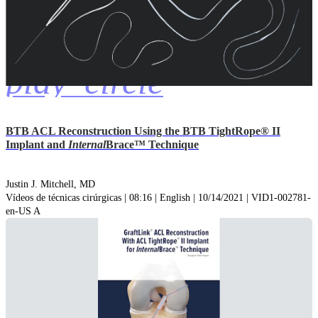
play_circle
BTB ACL Reconstruction Using the BTB TightRope® II
Implant and
Internal
Brace™ Technique
Justin J. Mitchell, MD
Vídeos de técnicas cirúrgicas | 08:16 | English | 10/14/2021 | VID1-002781-
en-US A