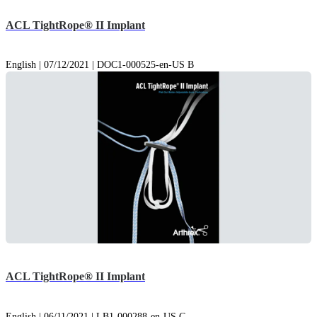
ACL TightRope® II Implant
English | 07/12/2021 | DOC1-000525-en-US B
ACL TightRope® II Implant
English | 06/11/2021 | LB1-000288-en-US C