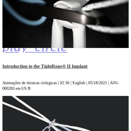
play_circle
Introduction to the TightRope® II Implant
Animações de técnicas cirúrgicas | 02:36 | English | 05/18/2021 | AN1-
000282-en-US B