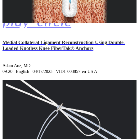
play_circle
Medial Collateral Ligament Reconstruction Using Double-
Loaded Knotless Knee FiberTak® Anchors
Adam Anz, MD
09:20 | English | 04/17/2023 | VID1-003857-en-US A