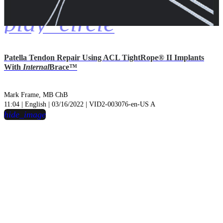
play_circle
Patella Tendon Repair Using ACL TightRope® II Implants
With
Internal
Brace™
Mark Frame, MB ChB
11:04 | English | 03/16/2022 | VID2-003076-en-US A
hide_image