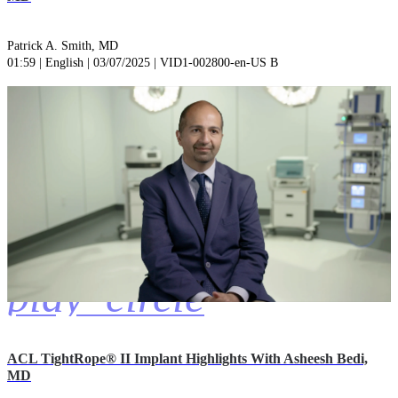
Patrick A. Smith, MD
01:59 | English | 03/07/2025 | VID1-002800-en-US B
play_circle
ACL TightRope® II Implant Highlights With Asheesh Bedi,
MD