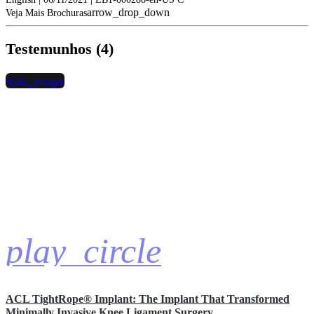
arrow_drop_down
Veja Mais Brochuras
Testemunhos (4)
hide_image
play_circle
ACL TightRope® Implant: The Implant That Transformed
Minimally Invasive Knee Ligament Surgery