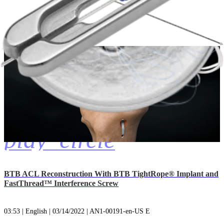
03:43 | English | 10/11/2023 | AN1-00371-en-US C
play_circle
BTB ACL Reconstruction With BTB TightRope® Implant and
FastThread™ Interference Screw
03:53 | English | 03/14/2022 | AN1-00191-en-US E