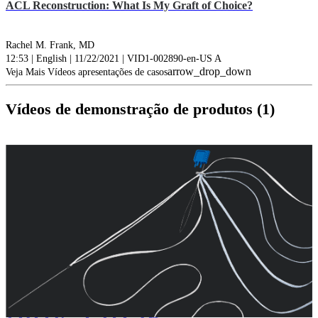
ACL Reconstruction: What Is My Graft of Choice?
Rachel M. Frank, MD
12:53 | English | 11/22/2021 | VID1-002890-en-US A
arrow_drop_down
Veja Mais Vídeos apresentações de casos
Vídeos de demonstração de produtos (1)
play_circle