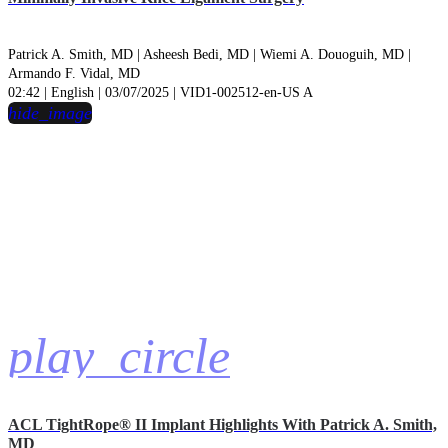
Patrick A. Smith, MD |
Asheesh Bedi, MD |
Wiemi A. Douoguih, MD |
Armando F. Vidal, MD
02:42 | English | 03/07/2025 | VID1-002512-en-US A
hide_image
play_circle
ACL TightRope® II Implant Highlights With Patrick A. Smith,
MD