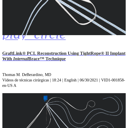
play_circle
GraftLink® PCL Reconstruction Using TightRope® II Implant
With
Internal
Brace™ Technique
Thomas M. DeBerardino, MD
Vídeos de técnicas cirúrgicas | 18:24 | English | 06/30/2021 | VID1-001858-
en-US A