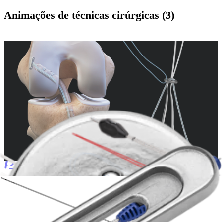
Animações de técnicas cirúrgicas (3)
play_circle
GraftLink® Technique Using FiberTape® Suture for the
Internal
Brace™ Technique