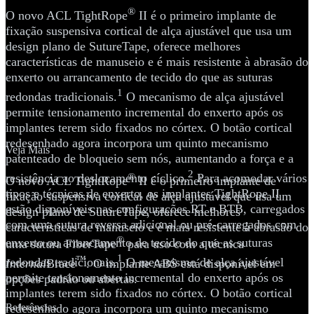
®
O novo ACL TightRope
II é o primeiro implante de
fixação suspensiva cortical de alça ajustável que usa um
design plano de SutureTape, oferece melhores
características de manuseio e é mais resistente à abrasão do
enxerto ou arrancamento de tecido do que as suturas
1
redondas tradicionais.
O mecanismo de alça ajustável
permite tensionamento incremental do enxerto após os
implantes terem sido fixados no córtex. O botão cortical
redesenhado agora incorpora um quinto mecanismo
Veja Mais
patenteado de bloqueio sem nós, aumentando a força e a
2
resistência ao deslocamento cíclico.
®
Para acomodar vários
O novo ACL TightRope
II é o primeiro implante de
tipos e técnicas de enxerto, os implantes TightRope II
fixação suspensiva cortical de alça ajustável que usa um
estão disponíveis nas configurações RT e BTB, carregados
design plano de SutureTape, oferece melhores
com uma sutura reversa adicional ou pré-carregados com
características de manuseio e é mais resistente à abrasão do
®
enxerto ou arrancamento de tecido do que as suturas
uma sutura FiberTape
para uso com a técnica
1
™
redondas tradicionais.
O mecanismo de alça ajustável
Internal
Brace
. O implante ABS está disponível em
permite tensionamento incremental do enxerto após os
opções padrão ou abertas.
implantes terem sido fixados no córtex. O botão cortical
Referências
redesenhado agora incorpora um quinto mecanismo