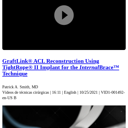
Reprodu
vídeo
GraftLink® ACL Reconstruction Using
TightRope® II Implant for the
Internal
Brace™
Technique
Patrick A. Smith, MD
Vídeos de técnicas cirúrgicas | 16:11 | English | 10/25/2021 | VID1-001492-
en-US B