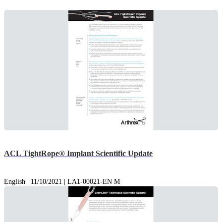
ACL TightRope® Implant Scientific Update
English | 11/10/2021 | LA1-00021-EN M