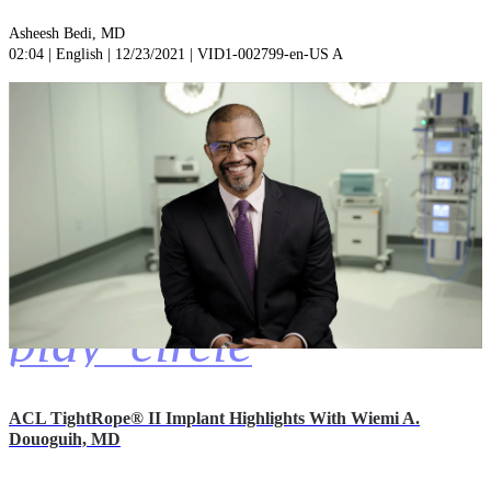
Asheesh Bedi, MD
02:04 | English | 12/23/2021 | VID1-002799-en-US A
play_circle
ACL TightRope® II Implant Highlights With Wiemi A.
Douoguih, MD