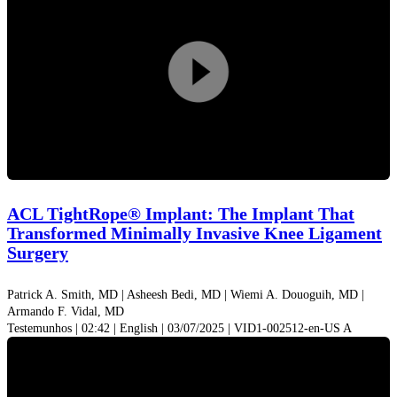
Reprodu
vídeo
ACL TightRope® Implant: The Implant That
Transformed Minimally Invasive Knee Ligament
Surgery
Patrick A. Smith, MD |
Asheesh Bedi, MD |
Wiemi A. Douoguih, MD |
Armando F. Vidal, MD
Testemunhos | 02:42 | English | 03/07/2025 | VID1-002512-en-US A