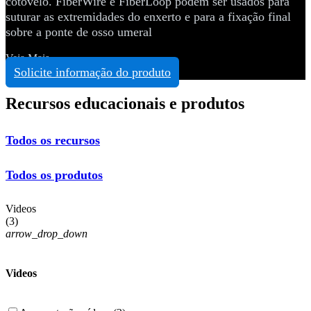
cotovelo.
FiberWire e FiberLoop podem ser usados para
suturar as extremidades do enxerto e para a fixação final
sobre a ponte de osso umeral
Veja Mais
Solicite informação do produto
Recursos educacionais e produtos
Todos os recursos
Todos os produtos
Videos
(
3
)
arrow_drop_down
Videos