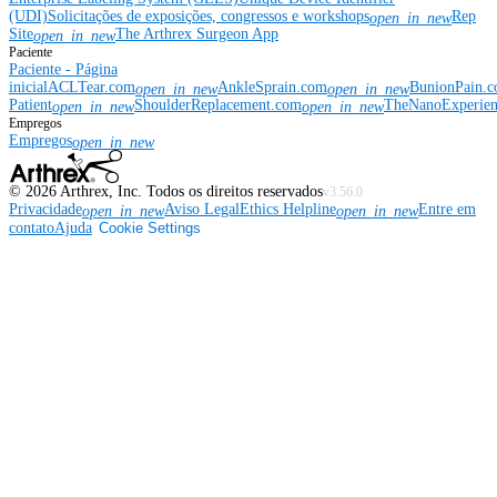
(UDI)
Solicitações de exposições, congressos e workshops
Rep
open_in_new
Site
The Arthrex Surgeon App
open_in_new
Paciente
Paciente - Página
inicial
ACLTear.com
AnkleSprain.com
BunionPain.
open_in_new
open_in_new
Patient
ShoulderReplacement.com
TheNanoExperie
open_in_new
open_in_new
Empregos
Empregos
open_in_new
©
2026
Arthrex, Inc. Todos os direitos reservados
v3.56.0
Privacidade
Aviso Legal
Ethics Helpline
Entre em
open_in_new
open_in_new
contato
Ajuda
Cookie Settings