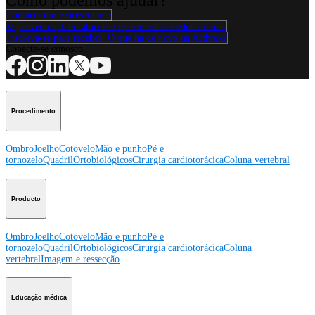
Contacte um representante
Veja eventos, laboratórios e oportunidades educacionais
Inscreva-se para receber: O que há de novo na Arthrex?
Conecte-se conosco
Procedimento
Ombro
Joelho
Cotovelo
Mão e punho
Pé e
tornozelo
Quadril
Ortobiológicos
Cirurgia cardiotorácica
Coluna vertebral
Producto
Ombro
Joelho
Cotovelo
Mão e punho
Pé e
tornozelo
Quadril
Ortobiológicos
Cirurgia cardiotorácica
Coluna
vertebral
Imagem e ressecção
Educação médica