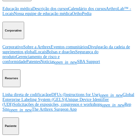
Educação médica
Descrição dos cursos
Calendário dos cursos
ArthroLab™ -
Locais
Nossa equipe de educação médica
OrthoPedia
Corporativo
Corporativo
Sobre a Arthrex
Eventos comunitários
Divulgação da cadeia de
suprimentos global
Locais
Bolsas e doações
Segurança do
produto
Gerenciamento de risco e
conformidade
Patentes
Notícias
SBA Support
open_in_new
Recursos
Linha direta de codificação
eDFUs (Instructions for Use)
Global
open_in_new
Enterprise Labeling System (GELS)
Unique Device Identifier
(UDI)
Solicitações de exposições, congressos e workshops
Rep
open_in_new
Site
The Arthrex Surgeon App
open_in_new
Paciente