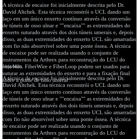
A técnica de encaixe foi inicialmente descrita pelo Dr.
David Altchek. Esta técnica reconstrói o UCL dando um
laço em um único enxerto contínuo através da conversão
de túneis de osso ulnar e ""encaixa"" as extremidades do
enxerto suturado através dos dois túneis umerais e, depois
disso, as duas extremidades do enxerto UCL são amarradas
com fio não absorvível sobre uma ponte óssea. A técnica
de encaixe pode ser realizada usando o conjunto de
instrumentos da Arthrex para reconstrução do LCU do
cotovelo.
FiberWire e FiberLoop podem ser usados para
Veja Mais
suturar as extremidades do enxerto e para a fixação final
A técnica de encaixe foi inicialmente descrita pelo Dr.
sobre a ponte de osso umeral
David Altchek. Esta técnica reconstrói o UCL dando um
laço em um único enxerto contínuo através da conversão
de túneis de osso ulnar e ""encaixa"" as extremidades do
enxerto suturado através dos dois túneis umerais e, depois
disso, as duas extremidades do enxerto UCL são amarradas
com fio não absorvível sobre uma ponte óssea. A técnica
de encaixe pode ser realizada usando o conjunto de
instrumentos da Arthrex para reconstrução do LCU do