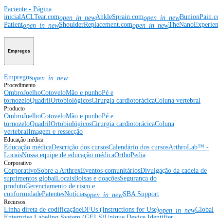
Paciente - Página
inicial
ACLTear.com
AnkleSprain.com
BunionPain.
open_in_new
open_in_new
Patient
ShoulderReplacement.com
TheNanoExperie
open_in_new
open_in_new
Empregos
Empregos
open_in_new
Procedimento
Ombro
Joelho
Cotovelo
Mão e punho
Pé e
tornozelo
Quadril
Ortobiológicos
Cirurgia cardiotorácica
Coluna vertebral
Producto
Ombro
Joelho
Cotovelo
Mão e punho
Pé e
tornozelo
Quadril
Ortobiológicos
Cirurgia cardiotorácica
Coluna
vertebral
Imagem e ressecção
Educação médica
Educação médica
Descrição dos cursos
Calendário dos cursos
ArthroLab™ -
Locais
Nossa equipe de educação médica
OrthoPedia
Corporativo
Corporativo
Sobre a Arthrex
Eventos comunitários
Divulgação da cadeia de
suprimentos global
Locais
Bolsas e doações
Segurança do
produto
Gerenciamento de risco e
conformidade
Patentes
Notícias
SBA Support
open_in_new
Recursos
Linha direta de codificação
eDFUs (Instructions for Use)
Global
open_in_new
Enterprise Labeling System (GELS)
Unique Device Identifier