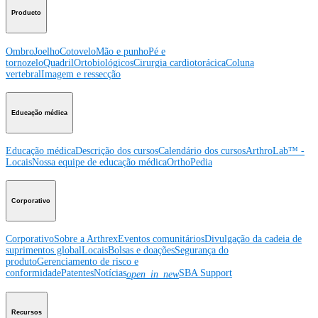
Producto
Ombro
Joelho
Cotovelo
Mão e punho
Pé e
tornozelo
Quadril
Ortobiológicos
Cirurgia cardiotorácica
Coluna
vertebral
Imagem e ressecção
Educação médica
Educação médica
Descrição dos cursos
Calendário dos cursos
ArthroLab™ -
Locais
Nossa equipe de educação médica
OrthoPedia
Corporativo
Corporativo
Sobre a Arthrex
Eventos comunitários
Divulgação da cadeia de
suprimentos global
Locais
Bolsas e doações
Segurança do
produto
Gerenciamento de risco e
conformidade
Patentes
Notícias
SBA Support
open_in_new
Recursos