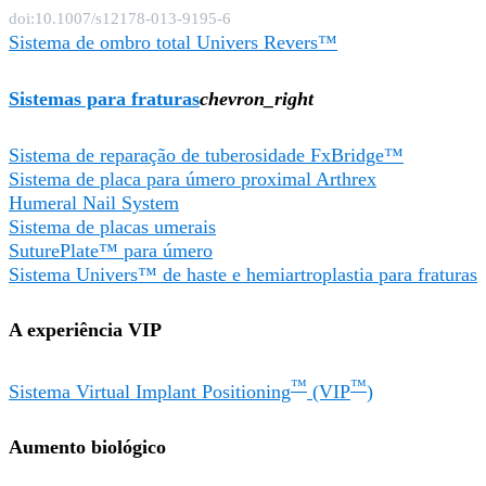
doi:10.1007/s12178-013-9195-6
Sistema de ombro total Univers Revers™
Sistemas para fraturas
chevron_right
Sistema de reparação de tuberosidade FxBridge™
Sistema de placa para úmero proximal Arthrex
Humeral Nail System
Sistema de placas umerais
SuturePlate™ para úmero
Sistema Univers™ de haste e hemiartroplastia para fraturas
A experiência VIP
™
™
Sistema Virtual Implant Positioning
(VIP
)
Aumento biológico