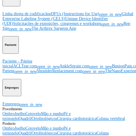
Linha direta de codificação
eDFUs (Instructions for Use)
Global
open_in_new
Enterprise Labeling System (GELS)
Unique Device Identifier
(UDI)
Solicitações de exposições, congressos e workshops
Rep
open_in_new
Site
The Arthrex Surgeon App
open_in_new
Paciente
Paciente - Página
inicial
ACLTear.com
AnkleSprain.com
BunionPain.
open_in_new
open_in_new
Patient
ShoulderReplacement.com
TheNanoExperie
open_in_new
open_in_new
Empregos
Empregos
open_in_new
Procedimento
Ombro
Joelho
Cotovelo
Mão e punho
Pé e
tornozelo
Quadril
Ortobiológicos
Cirurgia cardiotorácica
Coluna vertebral
Producto
Ombro
Joelho
Cotovelo
Mão e punho
Pé e
tornozelo
Quadril
Ortobiológicos
Cirurgia cardiotorácica
Coluna