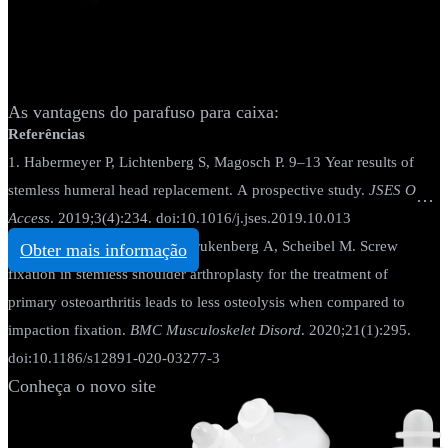
Artroplastia - Ombro
Sistema total de ombro Eclipse™
As vantagens do parafuso para caixa:
Referências
1. Habermeyer P, Lichtenberg S, Magosch P. 9–13 Year results of
stemless humeral head replacement. A prospective study.
JSES Open
Access
. 2019;3(4):234. doi:10.1016/j.jses.2019.10.013
2. Alikhah A, Imiolczyk JP, Krukenberg A, Scheibel M. Screw
Obter mais informação
fixation in stemless shoulder arthroplasty for the treatment of
primary osteoarthritis leads to less osteolysis when compared to
impaction fixation.
BMC Musculoskelet Disord
. 2020;21(1):295.
doi:10.1186/s12891-020-03277-3
Conheça o novo site