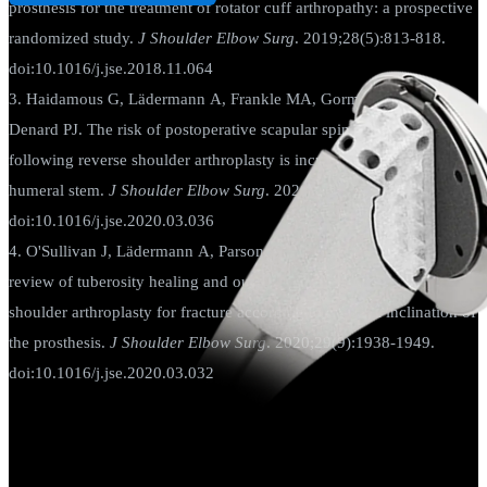
prosthesis for the treatment of rotator cuff arthropathy: a prospective
randomized study.
J Shoulder Elbow Surg
. 2019;28(5):813-818.
doi:10.1016/j.jse.2018.11.064
3. Haidamous G, Lädermann A, Frankle MA, Gorman RA 2nd,
Denard PJ. The risk of postoperative scapular spine fracture
following reverse shoulder arthroplasty is increased with an onlay
humeral stem.
J Shoulder Elbow Surg
. 2020;29(12):2556-2563.
doi:10.1016/j.jse.2020.03.036
4. O'Sullivan J, Lädermann A, Parsons BO, et al. A systematic
review of tuberosity healing and outcomes following reverse
shoulder arthroplasty for fracture according to humeral inclination of
the prosthesis.
J Shoulder Elbow Surg
. 2020;29(9):1938-1949.
doi:10.1016/j.jse.2020.03.032