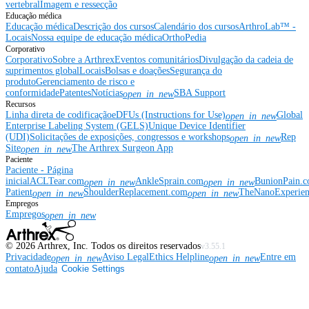
vertebral
Imagem e ressecção
Educação médica
Educação médica
Descrição dos cursos
Calendário dos cursos
ArthroLab™ -
Locais
Nossa equipe de educação médica
OrthoPedia
Corporativo
Corporativo
Sobre a Arthrex
Eventos comunitários
Divulgação da cadeia de
suprimentos global
Locais
Bolsas e doações
Segurança do
produto
Gerenciamento de risco e
conformidade
Patentes
Notícias
SBA Support
open_in_new
Recursos
Linha direta de codificação
eDFUs (Instructions for Use)
Global
open_in_new
Enterprise Labeling System (GELS)
Unique Device Identifier
(UDI)
Solicitações de exposições, congressos e workshops
Rep
open_in_new
Site
The Arthrex Surgeon App
open_in_new
Paciente
Paciente - Página
inicial
ACLTear.com
AnkleSprain.com
BunionPain.
open_in_new
open_in_new
Patient
ShoulderReplacement.com
TheNanoExperie
open_in_new
open_in_new
Empregos
Empregos
open_in_new
©
2026
Arthrex, Inc. Todos os direitos reservados
v3.55.1
Privacidade
Aviso Legal
Ethics Helpline
Entre em
open_in_new
open_in_new
contato
Ajuda
Cookie Settings