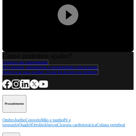
Play
Video
Como podemos ajudar?
Contacte um representante
Veja eventos, laboratórios e oportunidades educacionais
Inscreva-se para receber: O que há de novo na Arthrex?
Conecte-se conosco
Procedimento
Ombro
Joelho
Cotovelo
Mão e punho
Pé e
tornozelo
Quadril
Ortobiológicos
Cirurgia cardiotorácica
Coluna vertebral