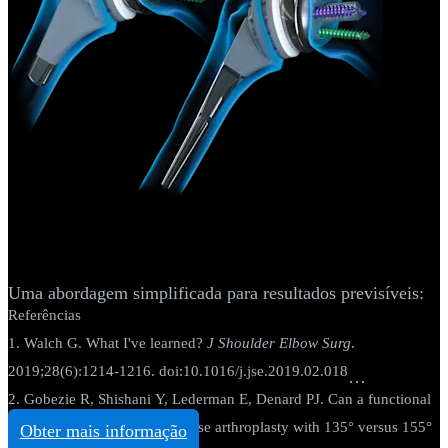
Artroplastia - Ombro
Sistema de ombro total Univers Revers™
Uma abordagem simplificada para resultados previsíveis:
Referências
1. Walch G. What I've learned?
J Shoulder Elbow Surg
.
2019;28(6):1214-1216. doi:10.1016/j.jse.2019.02.018
2. Gobezie R, Shishani Y, Lederman E, Denard PJ. Can a functional
difference be detected in reverse arthroplasty with 135° versus 155°
Obter mais informação