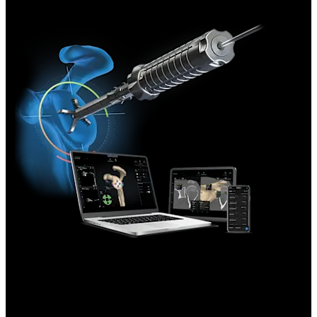
Artroplastia - Ombro
™
Sistema Virtual Implant Positioning
™
(VIP
)