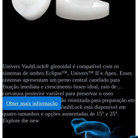
Artroplastia - Ombro
®
Sistema glenoidal Univers VaultLock
Univers VaultLock® glenoidal é compatível com os
sistemas de ombro Eclipse™, Univers™ II e Apex. Esses
sistemas apresentam um perno central canelado para
fixação imediata e crescimento ósseo ideal, raio de
curvatura posterior variável para preservar o osso
subcondral e instrumentação otimizada para preparação em
Obter mais informação
linha. O sistema Univers VaultLock está disponível em
quatro tamanhos e opções aumentadas de 15° e 25°.
Explore the new