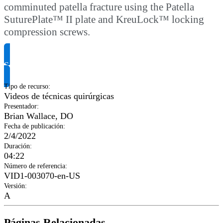
comminuted patella fracture using the Patella
SuturePlate™ II plate and KreuLock™ locking
compression screws.
Solicitar información del producto
Tipo de recurso
:
Videos de técnicas quirúrgicas
Presentador
:
Brian Wallace, DO
Fecha de publicación
:
2/4/2022
Duración
:
04:22
Número de referencia
:
VID1-003070-en-US
Versión
:
A
Páginas Relacionadas