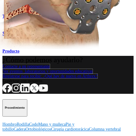
Traumatismo - Extremidades inferiores
Sistema de placas Patella SuturePlate™
Producto
¿Cómo podemos ayudarlo?
Contacte a un representante
Ver eventos, laboratorios y oportunidades educativas
Regístrese para recibir: ¿Qué hay de nuevo en Arthrex?
Conéctese con nosotros
Procedimiento
Hombro
Rodilla
Codo
Mano y muñeca
Pie y
tobillo
Cadera
Ortobiológicos
Cirugía cardiotorácica
Columna vertebral