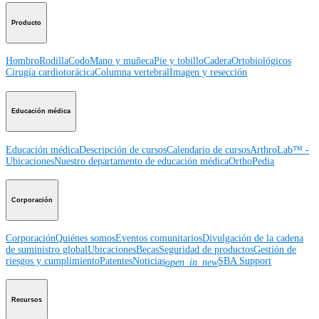
Producto
Hombro
Rodilla
Codo
Mano y muñeca
Pie y tobillo
Cadera
Ortobiológicos
Cirugía cardiotorácica
Columna vertebral
Imagen y resección
Educación médica
Educación médica
Descripción de cursos
Calendario de cursos
ArthroLab™ -
Ubicaciones
Nuestro departamento de educación médica
OrthoPedia
Corporación
Corporación
Quiénes somos
Eventos comunitarios
Divulgación de la cadena
de suministro global
Ubicaciones
Becas
Seguridad de productos
Gestión de
riesgos y cumplimiento
Patentes
Noticias
SBA Support
open_in_new
Recursos