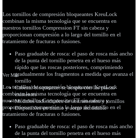
KreuLock™
Los tornillos de compresión bloqueantes KreuLock
combinan la misma tecnología que se encuentra en
nuestros tornillos Compression FT sin cabeza y
proporcionan compresión a lo largo del tornillo en el
tratamiento de fracturas o fusiones.
Paso graduable de rosca: el paso de rosca más ancho
de la punta del tornillo penetra en el hueso más
rápido que las roscas posteriores, comprimiendo
gradualmente los fragmentos a medida que avanza el
Ver Más
tornillo
Los tornillos de compresión bloqueantes KreuLock
Cabezal bloqueante: se acopla con las placas
combinan la misma tecnología que se encuentra en
existentes
nuestros tornillos Compression FT sin cabeza y
Módulos individuales de instrumentos y tornillos
proporcionan compresión a lo largo del tornillo en el
Disponibles en titanio y acero inoxidable
tratamiento de fracturas o fusiones.
Paso graduable de rosca: el paso de rosca más ancho
de la punta del tornillo penetra en el hueso más