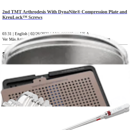
2nd TMT Arthrodesis With DynaNite® Compression Plate and
KreuLock™ Screws
03:31 | English | 02/26/2021 | AN1-000235-en-US A
arrow_drop_down
Ver Más Animaciones de técnicas quirúrgicas
510Ks (1)