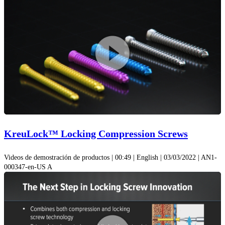
Reprodu
video
KreuLock™ Locking Compression Screws
Videos de demostración de productos | 00:49 | English | 03/03/2022 | AN1-
000347-en-US A