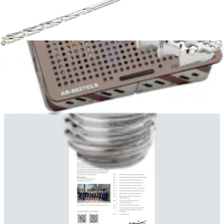
510K Arthrex Compression Screws
English | 08/18/2021 | K201132 A
arrow_drop_down
Ver Más 510Ks
Boletines para cirujanos (6)